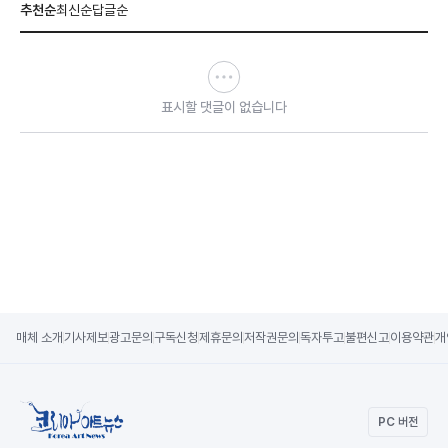
추천순
최신순
답글순
표시할 댓글이 없습니다
매체 소개
기사제보
광고문의
구독신청
제휴문의
저작권문의
독자투고
불편신고
이용약관
개
PC 버전