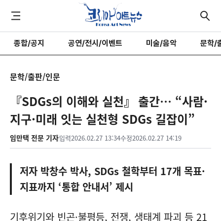
종합/공지
공연/전시/이벤트
미술/음악
문학/
문학/출판/인문
『SDGs의 이해와 실천』 출간… “사람·
지구·미래 잇는 실천형 SDGs 길잡이”
임만택 전문 기자
입력
2026.02.27 13:34
수정
2026.02.27 14:19
저자 박창수 박사, SDGs 철학부터 17개 목표·
지표까지 ‘통합 안내서’ 제시
기후위기와 빈곤·불평등, 전쟁, 생태계 파괴 등 21