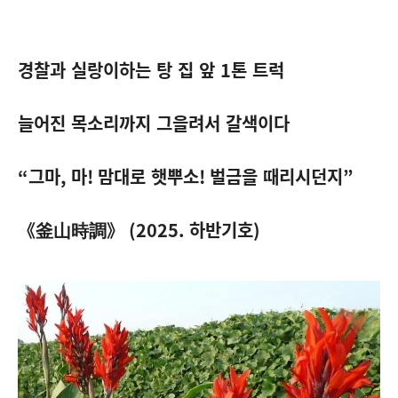
경찰과 실랑이하는 탕 집 앞
1
톤 트럭
늘어진 목소리까지 그을려서 갈색이다
“
그마
,
마
!
맘대로 햇뿌소
!
벌금을 때리시던지
”
《釜山時調》
(2025.
하반기호
)