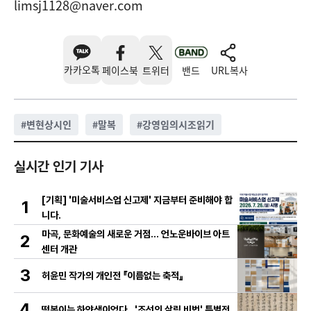
limsj1128@naver.com
카카오톡
페이스북
트위터
밴드
URL복사
#
변현상시인
#
말복
#
강영임의시조읽기
실시간 인기 기사
[기획] '미술서비스업 신고제' 지금부터 준비해야 합
1
니다.
마곡, 문화예술의 새로운 거점… 언노운바이브 아트
2
센터 개관
3
허윤민 작가의 개인전 『이름없는 축적』
4
떡볶이는 하얀색이었다...'조선의 살림 비법' 특별전