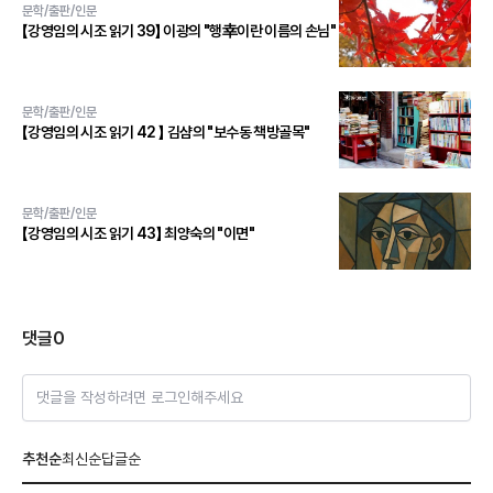
문학/출판/인문
【강영임의 시조 읽기 39】 이광의 "행幸이란 이름의 손님"
문학/출판/인문
【강영임의 시조 읽기 42 】 김샴의 "보수동 책방골목"
문학/출판/인문
【강영임의 시조 읽기 43】 최양숙의 "이면"
댓글
0
댓글을 작성하려면 로그인해주세요
추천순
최신순
답글순