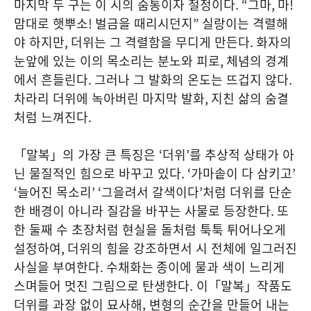
마지막 두 구는 이 시의 숨통이자 절정이다
. “
그마
,
마
!
맘대로 햇뿌소
!
벌금을 때리시던지
”
실랑이는 격렬해
야 하지만
,
더위는 그 격렬함을 무디게 만든다
.
화자의
눈앞에 있는 이의 목소리는 분노와 피로
,
체념의 경계
에서 흔들린다
.
그러나 그 발화의 온도는 뜨겁지 않다
.
차라리 더위에 녹아버린 마지막 발화
,
지친 삶의 숨결
처럼 느껴진다
.
「말복」의 가장 큰 특징은
‘
더위
’
를 추상적 상태가 아
닌 물질적인 힘으로 바꾸고 있다
. ‘
가마솥이 다 삼키고
’
‘
늘어진 목소리
’ ‘
그을려서 갈색이다
’
처럼 더위를 단순
한 배경이 아니라 질감을 바꾸는 사물로 등장한다
.
또
한 둘째 수 초장처럼 현실을 돌처럼 툭툭 튀어나오게
설정하여
,
더위의 힘을 강조하면서 시 전체에 일그러진
사실을 부여한다
. 수채화는
종이에 물과 색이 느리게
스며들어 멋진 그림으로 탄생한다. 이
「말복」작품도
더위를 과장 없이 묘사해, 변형의 순간을 만들어 내는