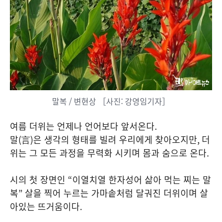
말복 / 변현상 ［사진: 강영임기자］
여름 더위는 언제나 언어보다 앞서온다
.
말
(
言
)
은 생각의 형태를 빌려 우리에게 찾아오지만
,
더
위는 그 모든 과정을 무력화 시키며 몸과 숨으로 온다
.
시의 첫 장면인
“
이열치열 한자성어 삶아 먹는 찌는 말
복
”
살을 찍어 누르는 가마솥처럼 달궈진 더위이며 살
아있는 뜨거움이다
.