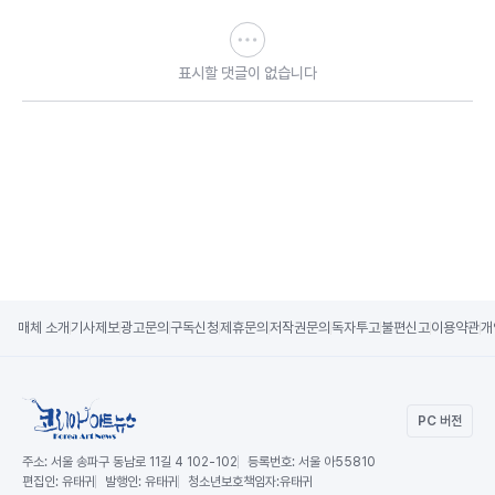
표시할 댓글이 없습니다
매체 소개
기사제보
광고문의
구독신청
제휴문의
저작권문의
독자투고
불편신고
이용약관
개
PC 버전
주소:
서울 송파구 동남로 11길 4 102-102
등록번호:
서울 아55810
편집인:
유태귀
발행인:
유태귀
청소년보호책임자:
유태귀