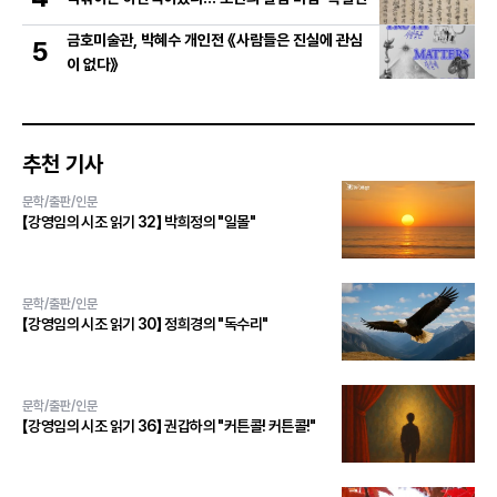
금호미술관, 박혜수 개인전 《사람들은 진실에 관심
5
이 없다》
추천 기사
문학/출판/인문
【강영임의 시조 읽기 32】 박희정의 "일몰"
문학/출판/인문
【강영임의 시조 읽기 30】 정희경의 "독수리"
문학/출판/인문
【강영임의 시조 읽기 36】 권갑하의 "커튼콜! 커튼콜!"