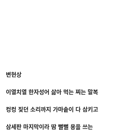
변현상
이열치열 한자성어 삶아 먹는 찌는 말복
컹컹 짖던 소리까지 가마솥이 다 삼키고
삼세판 마지막이라 땀 뻘뻘 용을 쓰는