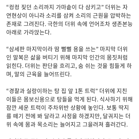
“
컹컹 짖던 소리까지 가마솥이 다 삼키고
”
더위는 자
연현상이 아니라
소리를 삼켜 소리의 근원을 압박하는
존재로 그려진다
.
극한의 더위 속에 언어조차 생존본능
아래로 가라앉는다
.
“
삼세판 마지막이라 땀 뻘뻘 용을 쓰는
”
마지막 더위
인 말복은 삶을 버티기 위해 마지막 인간의 몸짓처럼
읽힌다
.
더위는 판단을 흐리고
,
숨 쉬는 것을 힘들게 하
며
,
말의 근육을 늘어뜨린다
.
“
경찰과 실랑이하는 탕 집 앞
1
톤 트럭
”
더위에 지친
이들은 몸보신용으로 탕들을 먹게 된다
.
식사하기 위해
잠깐 세운 트럭이 주차위반 상황에 놓인다
.
보통 딱지
를 떼기 전에 봐 달라고 사정을 하겠지만
,
달궈지는 더
위 속에 몸과 목소리는 늘어지고 그을려져 흘러간다
.