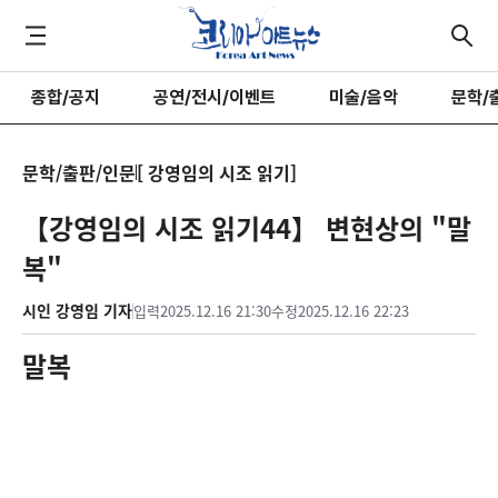
종합/공지
공연/전시/이벤트
미술/음악
문학/
문학/출판/인문
[ 강영임의 시조 읽기]
【강영임의 시조 읽기44】 변현상의 "말
복"
시인 강영임 기자
입력
2025.12.16 21:30
수정
2025.12.16 22:23
말복