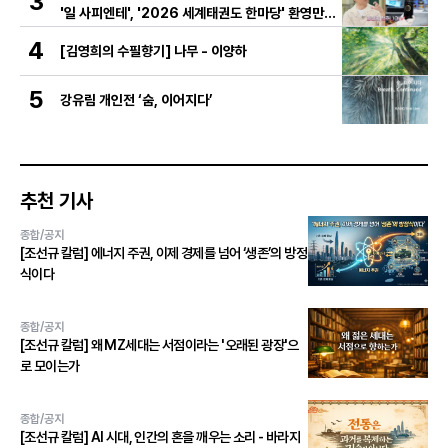
3
'일 사피엔테', '2026 세계태권도 한마당' 환영만찬
와인 선정!
4
[김영희의 수필향기] 나무 - 이양하
5
강유림 개인전 ‘숨, 이어지다’
추천 기사
종합/공지
[조선규 칼럼] 에너지 주권, 이제 경제를 넘어 ‘생존’의 방정
식이다
종합/공지
[조선규 칼럼] 왜 MZ세대는 서점이라는 '오래된 광장'으
로 모이는가
종합/공지
[조선규 칼럼] AI 시대, 인간의 혼을 깨우는 소리 - 바라지