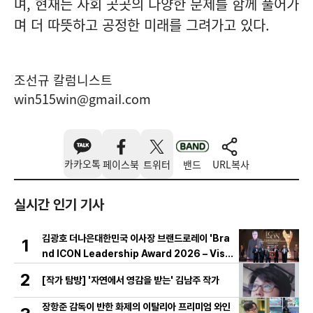
며, 현재는 사회 곳곳의 다양한 문제를 함께 풀어가
며 더 따뜻하고 공정한 미래를 그려가고 있다.
조선규 칼럼니스트
win515win@gmaiI.com
카카오톡
페이스북
트위터
밴드
URL복사
실시간 인기 기사
김광호 더나은대한민국 이사장 브랜드로레이 'Bra
1
nd ICON Leadership Award 2026 – Visio
nary ICON' 수상
2
[작가 탐방] '자연에서 영감을 받는' 김남주 작가
장항준 감독이 반한 화제의 이탈리아 프리미엄 와인