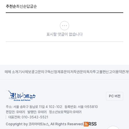
추천순
최신순
답글순
표시할 댓글이 없습니다
매체 소개
기사제보
광고문의
구독신청
제휴문의
저작권문의
독자투고
불편신고
이용약관
개
PC 버전
주소:
서울 송파구 동남로 11길 4 102-102
등록번호:
서울 아55810
편집인:
유태귀
발행인:
유태귀
청소년보호책임자:
유태귀
대표전화:
010-3542-5521
RSS
Copy
right by 코리아아트뉴스,
All Rights Reserved.