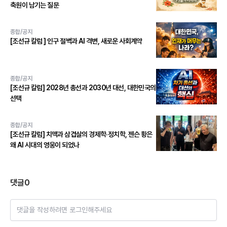
축원이 남기는 질문
종합/공지
[조선규 칼럼 ] 인구 절벽과 AI 격변, 새로운 사회계약
종합/공지
[조선규 칼럼] 2028년 총선과 2030년 대선, 대한민국의
선택
종합/공지
[조선규 칼럼] 치맥과 삼겹살의 경제학·정치학, 젠슨 황은
왜 AI 시대의 영웅이 되었나
댓글
0
댓글을 작성하려면 로그인해주세요