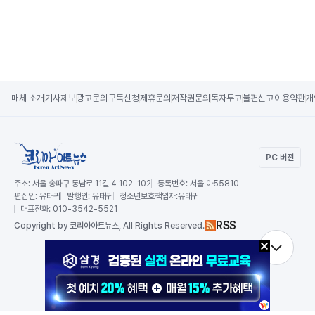
매체 소개
기사제보
광고문의
구독신청
제휴문의
저작권문의
독자투고
불편신고
이용약관
개
PC 버전
주소:
서울 송파구 동남로 11길 4 102-102
등록번호:
서울 아55810
편집인:
유태귀
발행인:
유태귀
청소년보호책임자:
유태귀
대표전화:
010-3542-5521
RSS
Copy
right by 코리아아트뉴스,
All Rights Reserved.