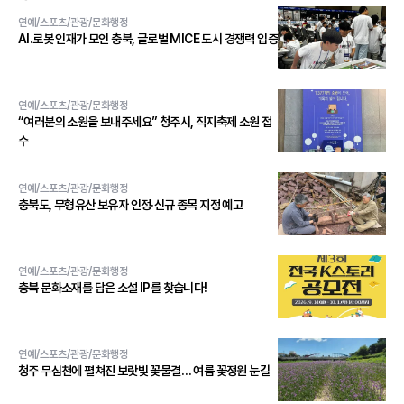
연예/스포츠/관광/문화행정
AI․로봇 인재가 모인 충북, 글로벌 MICE 도시 경쟁력 입증
연예/스포츠/관광/문화행정
“여러분의 소원을 보내주세요” 청주시, 직지축제 소원 접
수
연예/스포츠/관광/문화행정
충북도, 무형유산 보유자 인정·신규 종목 지정 예고
연예/스포츠/관광/문화행정
충북 문화소재를 담은 소설 IP를 찾습니다!
연예/스포츠/관광/문화행정
청주 무심천에 펼쳐진 보랏빛 꽃물결… 여름 꽃정원 눈길