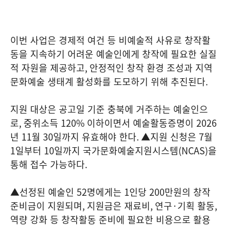
이번 사업은 경제적 여건 등 비예술적 사유로 창작활
동을 지속하기 어려운 예술인에게 창작에 필요한 실질
적 자원을 제공하고
,
안정적인 창작 환경 조성과 지역
문화예술 생태계 활성화를 도모하기 위해 추진된다
.
지원 대상은 공고일 기준 충북에 거주하는 예술인으
로
,
중위소득
120%
이하이면서 예술활동증명이
2026
년
11
월
30
일까지 유효해야 한다
.
▲지원 신청은
7
월
1
일부터
10
일까지 국가문화예술지원시스템
(NCAS)
을
통해 접수 가능하다
.
▲선정된 예술인
52
명에게는
1
인당
200
만원의 창작
준비금이 지원되며
,
지원금은 재료비
,
연구
·
기획 활동
,
역량 강화 등 창작활동 준비에 필요한 비용으로 활용