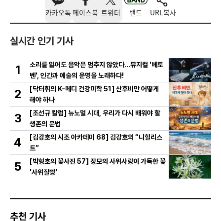
카카오톡
페이스북
트위터
밴드
URL복사
실시간 인기 기사
소리를 잃어도 음악은 멈추지 않았다…뮤지컬 '베토
1
벤', 인간과 예술의 운명을 노래하다!
[닥터휘의 K-메디 건강미학 51] 산후비만 어떻게
2
해야 하나
[조선규 칼럼] 뉴노멀 시대, 우리가 다시 배워야 할
3
생존의 문법
[김강호의 시조 아카데미 68] 김강호의 “니힐리스
4
트”
[박형호의 꽃사진 57] 장모의 사위사랑이 가득한 꽃
5
'사위질빵'
추천 기사