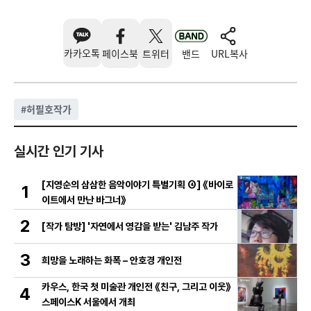
카카오톡
페이스북
트위터
밴드
URL복사
#
허필호작가
실시간 인기 기사
[지영순의 삼삼한 음악이야기 특별기획 ④] 《바이로
1
이트에서 만난 바그너》
2
[작가 탐방] '자연에서 영감을 받는' 김남주 작가
3
희망을 노래하는 화폭 – 안호경 개인전
카우스, 한국 첫 미술관 개인전 《친구, 그리고 이웃》
4
스페이스K 서울에서 개최