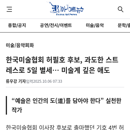
종합/공지
공연/전시/이벤트
미술/음악
문학/
미술/음악
회화
한국미술협회 허필호 후보, 과도한 스트
레스로 5일 별세… 미술계 깊은 애도
류우강 기자
입력
2025.10.06 07:33
“예술은 인간의 도(道)를 담아야 한다” 실천한
작가
한국미술협회 이사장 후보로 출마했던 기호 4번 허