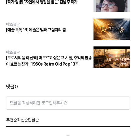
[작가 탐방] '자연에서 영감을 받는' 김남주 작가
미술/음악
[예술 톡톡 16] 예술은 빛과 그림자의 춤
미술/음악
[도로시의 음악 산책] 머무르고 싶은 그 시절, 추억의 팝송
이 흐르는 창가 | 1960s Retro Old Pop 13곡
댓글
0
댓글을 작성하려면 로그인해주세요
추천순
최신순
답글순