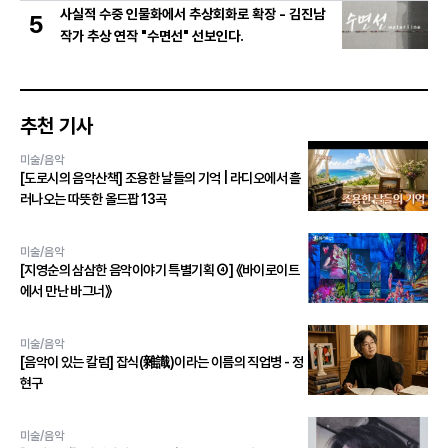
사실적 수중 인물화에서 추상회화로 확장 - 김진남
5
작가 추상 연작 "수면선" 선보인다.
추천 기사
미술/음악
[도로시의 음악산책] 조용한 날들의 기억 | 라디오에서 흘
러나오는 따뜻한 올드팝 13곡
미술/음악
[지영순의 삼삼한 음악이야기 특별기획 ④] 《바이로이트
에서 만난 바그너》
미술/음악
[음악이 있는 칼럼] 잡식(雜識)이라는 이름의 직업병 - 정
현구
미술/음악