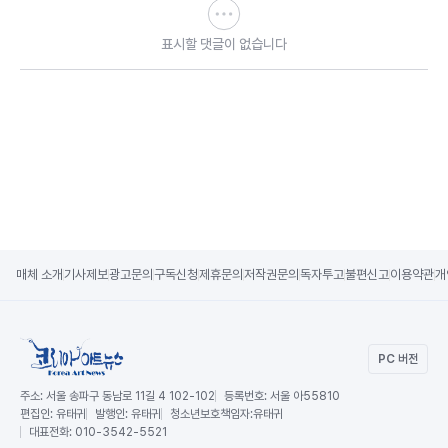
표시할 댓글이 없습니다
매체 소개
기사제보
광고문의
구독신청
제휴문의
저작권문의
독자투고
불편신고
이용약관
개
PC 버전
주소:
서울 송파구 동남로 11길 4 102-102
등록번호:
서울 아55810
편집인:
유태귀
발행인:
유태귀
청소년보호책임자:
유태귀
대표전화:
010-3542-5521