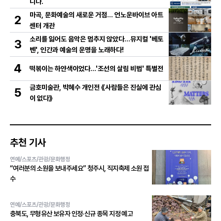
니다.
마곡, 문화예술의 새로운 거점… 언노운바이브 아트
2
센터 개관
소리를 잃어도 음악은 멈추지 않았다…뮤지컬 '베토
3
벤', 인간과 예술의 운명을 노래하다!
4
떡볶이는 하얀색이었다...'조선의 살림 비법' 특별전
금호미술관, 박혜수 개인전 《사람들은 진실에 관심
5
이 없다》
추천 기사
연예/스포츠/관광/문화행정
“여러분의 소원을 보내주세요” 청주시, 직지축제 소원 접
수
연예/스포츠/관광/문화행정
충북도, 무형유산 보유자 인정·신규 종목 지정 예고