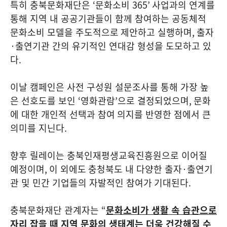
특히 충북문화재단은
‘
문화소비
365’
사업과의 연계를
통해 지역 내 공공기관들이 함께 참여하는 공동체적
문화소비 모델을 주도적으로
제안하고 실행하며
,
출자
·
출연기관 간의 유기적인 연대감 형성을 도모하고 있
다
.
이날 캠페인은 사전 구성원 설문조사를 통해 가장 높
은 선호도를 보인
‘
영화관람
’
으로 결정되었으며
,
문화
에 대한 개인적 선택과 참여
의지를 반영한 점에서 큰
의미를 지닌다
.
향후 릴레이는 충북인재평생교육진흥원으로 이어질
예정이며
,
이 외에도
충청북도 내 다양한 출자
·
출연기
관 및 민간 기업들의 자발적인 참여가
기대된다
.
충북문화재단 관계자는
“
문화소비가 생활 속 습관으로
자리 잡을 때 지역 문화의 생태계는 더욱 건강해질 수