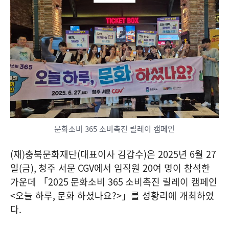
문화소비 365 소비촉진 릴레이 캠페인
(
재
)
충북문화재단
(
대표이사 김갑수
)
은
2025
년
6
월
27
일
(
금
),
청주 서문
CGV
에서 임직원
20
여 명이 참석한
가운데 「
2025
문화소비
365
소비촉진 릴레이 캠페인
<
오늘 하루
,
문화 하셨나요
?>
」를 성황리에 개최하였
다
.