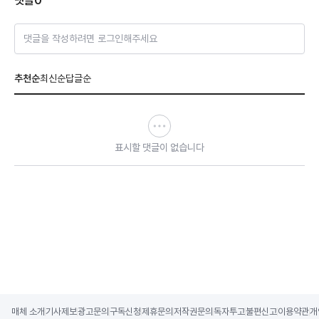
댓글
0
댓글을 작성하려면 로그인해주세요
추천순
최신순
답글순
표시할 댓글이 없습니다
매체 소개
기사제보
광고문의
구독신청
제휴문의
저작권문의
독자투고
불편신고
이용약관
개