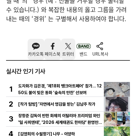
낼 때"의 ‘ 경우’(예 : 진술을 거부할 경우 불리할
수 있습니다.) 와 복잡한 내용의 옳고 그름을 가려
내는 때의 ‘경위’ 는 구별해서 사용하여야 합니다.
카카오톡
페이스북
트위터
밴드
URL복사
실시간 인기 기사
도자화가 김은경, ‘제18회 뱅크아트페어’ 참가… 12
1
50도 불이 빚은 동화 ‘숲속의 만찬’ 선보여
2
[작가 탐방] '자연에서 영감을 받는' 김남주 작가
장항준 감독이 반한 화제의 이탈리아 프리미엄 와인
3
'일 사피엔테', '2026 세계태권도 한마당' 환영만찬
와인 선정!
4
[김영희의 수필향기] 나무 - 이양하