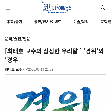
종합/공지
공연/전시/이벤트
미술/음악
문학/
문학/출판/인문
[최태호 교수의 삼삼한 우리말 ] ‘경위’와
‘경우
최태호 교수
입력
2026.03.19 21:38