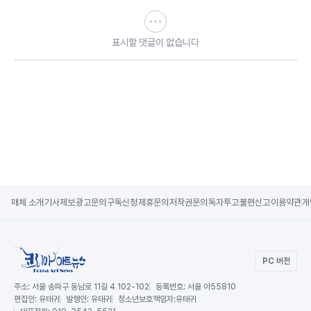
표시할 댓글이 없습니다
매체 소개
기사제보
광고문의
구독신청
제휴문의
저작권문의
독자투고
불편신고
이용약관
개
PC 버전
주소:
서울 송파구 동남로 11길 4 102-102
등록번호:
서울 아55810
편집인:
유태귀
발행인:
유태귀
청소년보호책임자:
유태귀