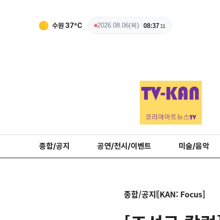
수원
37
ºC
2026.08.06(목)
08:37
12
종합/공지
공연/전시/이벤트
미술/음악
종합/공지
[KAN: Focus]