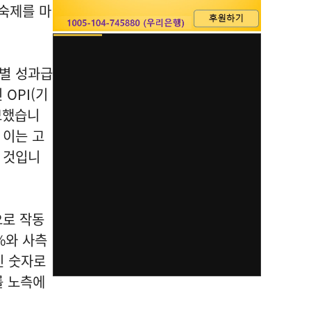
 숙제를 마
특별 성과급
OPI(기
보했습니
 이는 고
 것입니
으로 작동
%와 사측
인 숫자로
를 노측에