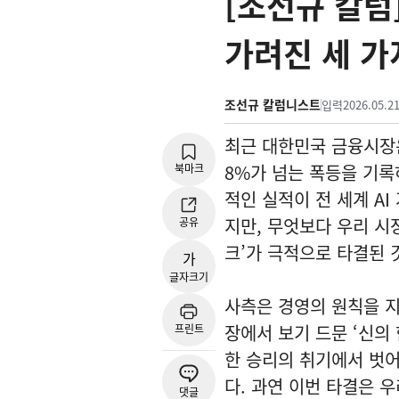
[조선규 칼럼
가려진 세 가
조선규 칼럼니스트
입력
2026.05.21
최근 대한민국 금융시장
8%가 넘는 폭등을 기록
북마크
적인 실적이 전 세계 A
지만, 무엇보다 우리 시
공유
크’가 극적으로 타결된 
가
글자크기
사측은 경영의 원칙을 지
장에서 보기 드문 ‘신의
프린트
한 승리의 취기에서 벗어
다. 과연 이번 타결은 
댓글