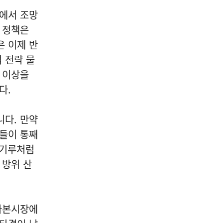
점에서 조망
' 정책은
은 이제 반
 전략 물
 이상을
다.
니다. 만약
재들이 통째
신기루처럼
 방위 산
 자본시장에