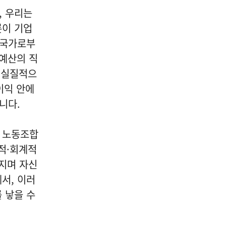
04
, 우리는
롯이 기업
 국가로부
 예산의 직
 실질적으
공연/전시/이벤트
‘2026 서울 시각예술 넥스트
이익 안에
100’ 심사위원 위촉…청년예
니다.
술 생태계 혁신 프로젝트 본
격화
서 노동조합
2026-08-06
NEXT
국산 AI 반도체, 올해 600억 투입… 일상·산업 현장 속 대규모 실증 착수
적·회계적
지며 자신
서, 이러
 낳을 수