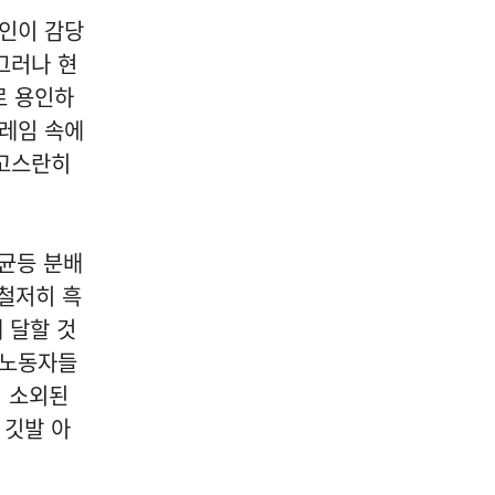
개인이 감당
그러나 현
로 용인하
프레임 속에
 고스란히
 균등 분배
 철저히 흑
 달할 것
 노동자들
의 소외된
 깃발 아