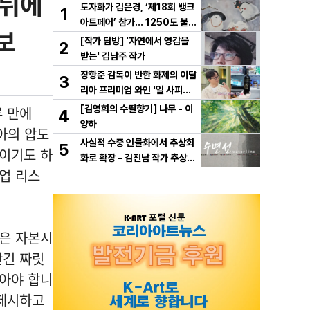
 뒤에
도자화가 김은경, ‘제18회 뱅크
1
아트페어’ 참가… 1250도 불이
보
빚은 동화 ‘숲속의 만찬’ 선보여
[작가 탐방] '자연에서 영감을
2
받는' 김남주 작가
장항준 감독이 반한 화제의 이탈
3
리아 프리미엄 와인 '일 사피엔
테', '2026 세계태권도 한마
 만에
[김영희의 수필향기] 나무 - 이
4
당' 환영만찬 와인 선정!
양하
아의 압도
사실적 수중 인물화에서 추상회
5
분이기도 하
화로 확장 - 김진남 작가 추상
업 리스
연작 "수면선" 선보인다.
상은 자본시
안긴 짜릿
보아야 합니
 제시하고