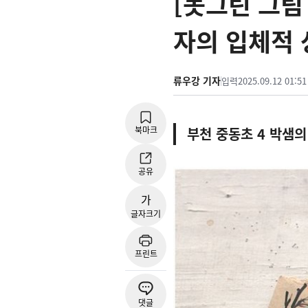
[못그린 그림 
자의 입체적
류우강 기자
입력
2025.09.12 01:51
북마크
부천 중동초 4 박샘의
공유
가
글자크기
프린트
댓글