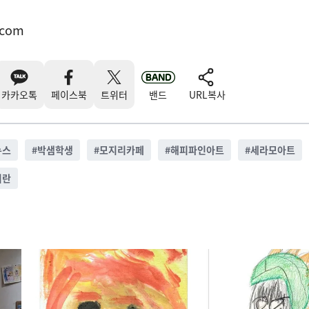
.com
카카오톡
페이스북
트위터
밴드
URL복사
뉴스
#
박샘학생
#
모지리카페
#
해피파인아트
#
세라모아트
이란