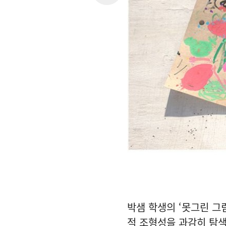
박샘 학생의 ‘못그린 그
적 조형성을 과감히 탐색