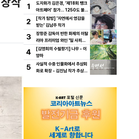
 창작
도자화가 김은경, ‘제18회 뱅크
1
아트페어’ 참가… 1250도 불이
빚은 동화 ‘숲속의 만찬’ 선보여
[작가 탐방] '자연에서 영감을
2
받는' 김남주 작가
장항준 감독이 반한 화제의 이탈
3
리아 프리미엄 와인 '일 사피엔
테', '2026 세계태권도 한마
[김영희의 수필향기] 나무 - 이
4
당' 환영만찬 와인 선정!
양하
사실적 수중 인물화에서 추상회
5
화로 확장 - 김진남 작가 추상
연작 "수면선" 선보인다.