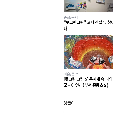
종합/공지
“못그린그림” 코너 신설 및 참
내
미술/음악
[못그린 그림 5] 무지개 속 나의
굴 – 이수빈 (부천 중동초 5 )
댓글
0