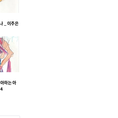
04
나 _ 이주은
공연/전시/이벤트
도자화가 김은경, ‘제18회 뱅
크아트페어’ 참가… 1250도
불이 빚은 동화 ‘숲속의 만찬’
선보여
2026-08-06
NEXT
법무부, ‘이민자 인권침해 조사단’ 출범…전국 전담관 100명 투입
 좋아하는 아
4