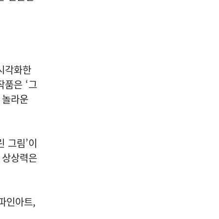
 시각화한
작품은 ‘그
 놀라운
린 그림’이
적 상상력은
피파인아트,