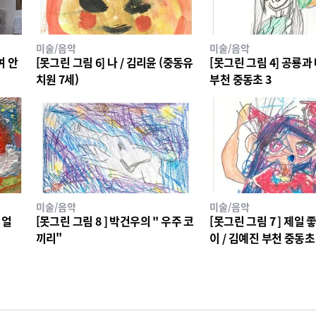
미술/음악
미술/음악
여 안
[못그린 그림 6] 나 / 김리윤 (중동유
[못그린 그림 4] 공룡과 
치원 7세)
부천 중동초 3
미술/음악
미술/음악
 얼
[못그린 그림 8 ] 박건우의 " 우주 코
[못그린 그림 7 ] 제일
끼리"
이 / 김예진 부천 중동초 