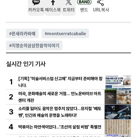
카카오톡
페이스북
트위터
밴드
URL복사
#
몬세라카바예
#
montserratcaballe
#
지영순의삼삼한음악이야기
실시간 인기 기사
[기획] '미술서비스업 신고제' 지금부터 준비해야 합
1
니다.
마곡, 문화예술의 새로운 거점… 언노운바이브 아트
2
센터 개관
소리를 잃어도 음악은 멈추지 않았다…뮤지컬 '베토
3
벤', 인간과 예술의 운명을 노래하다!
4
떡볶이는 하얀색이었다...'조선의 살림 비법' 특별전