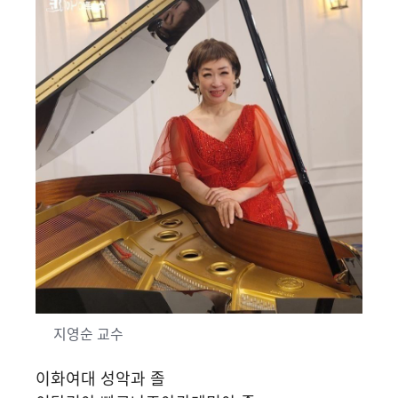
지영순 교수
이화여대 성악과 졸