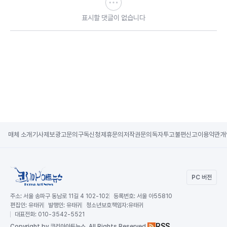
표시할 댓글이 없습니다
매체 소개
기사제보
광고문의
구독신청
제휴문의
저작권문의
독자투고
불편신고
이용약관
개
PC 버전
주소:
서울 송파구 동남로 11길 4 102-102
등록번호:
서울 아55810
편집인:
유태귀
발행인:
유태귀
청소년보호책임자:
유태귀
대표전화:
010-3542-5521
RSS
Copy
right by 코리아아트뉴스,
All Rights Reserved.