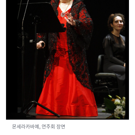
몬세라카바예, 연주회 장면