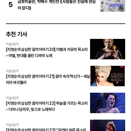
금호미술관, 박혜수 개인전 《사람들은 진실에 관심
5
이 없다》
추천 기사
미술/음악
[지영순의 삼삼한 음악이야기 20] 이별과 치유의 목소리
– 아델, 현대를 울린 디바의 노래
미술/음악
[지영순의 삼삼한 음악이야기 21] 음악 속의 혁신가 – 세실
리아 바르톨리
미술/음악
[지영순의 삼삼한 음악이야기 22] 하늘을 가르는 목소리
– 디아나 담라우, 빛으로 노래하다
미술/음악
[지영순의 삼삼한 음악이야기 23] “우연이 부른 목소리,