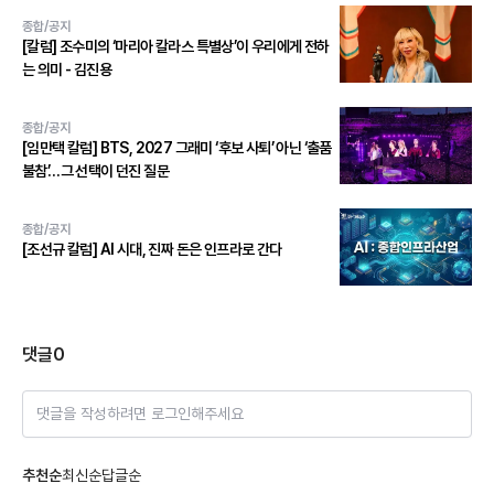
종합/공지
[칼럼] 조수미의 ‘마리아 칼라스 특별상’이 우리에게 전하
는 의미 - 김진용
종합/공지
[임만택 칼럼] BTS, 2027 그래미 ‘후보 사퇴’ 아닌 ‘출품
불참’…그 선택이 던진 질문
종합/공지
[조선규 칼럼] AI 시대, 진짜 돈은 인프라로 간다
댓글
0
댓글을 작성하려면 로그인해주세요
추천순
최신순
답글순