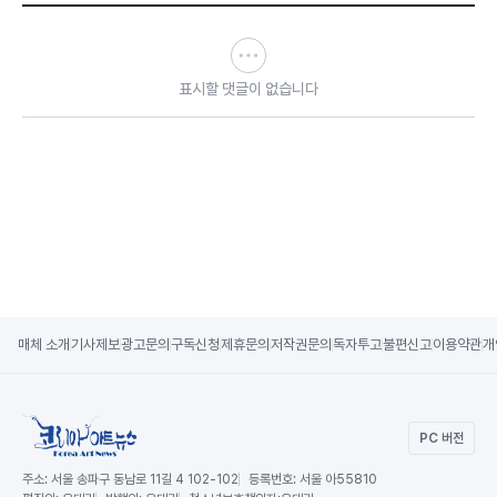
표시할 댓글이 없습니다
매체 소개
기사제보
광고문의
구독신청
제휴문의
저작권문의
독자투고
불편신고
이용약관
개
PC 버전
주소:
서울 송파구 동남로 11길 4 102-102
등록번호:
서울 아55810