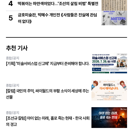
4
떡볶이는 하얀색이었다...'조선의 살림 비법' 특별전
금호미술관, 박혜수 개인전 《사람들은 진실에 관심
5
이 없다》
추천 기사
종합/공지
[기획] '미술서비스업 신고제' 지금부터 준비해야 합니다.
종합/공지
[칼럼] 국민의 추억, 싸이월드의 부활 소식이 세상에 주는
선물
종합/공지
[조선규 칼럼] 아이 없는 미래, 홀로 죽는 현재 - 한국 사회
의 경고