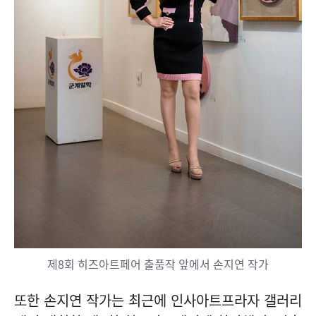
제8회 히즈아트페어 출품작 앞에서 손지연 작가
또한 손지연 작가는 최근에 인사아트프라자 갤러리