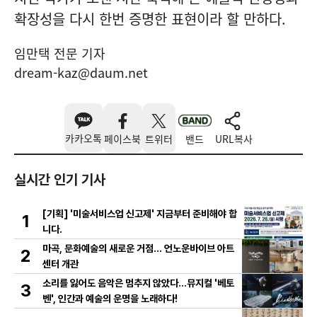
확장성을 다시 한번 증명한 표현이라 할 만하다.
임만택 전문 기자
dream-kaz@daum.net
카카오톡
페이스북
트위터
밴드
URL복사
실시간 인기 기사
[기획] '미술서비스업 신고제' 지금부터 준비해야 합
1
니다.
마곡, 문화예술의 새로운 거점… 언노운바이브 아트
2
센터 개관
소리를 잃어도 음악은 멈추지 않았다…뮤지컬 '베토
3
벤', 인간과 예술의 운명을 노래하다!