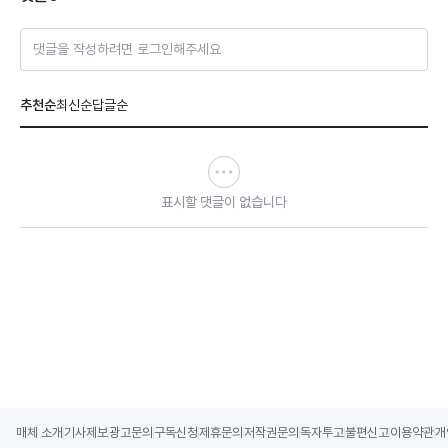
댓글을 작성하려면 로그인해주세요
추천순
최신순
답글순
표시할 댓글이 없습니다
매체 소개
기사제보
광고문의
구독신청
제휴문의
저작권문의
독자투고
불편신고
이용약관
개