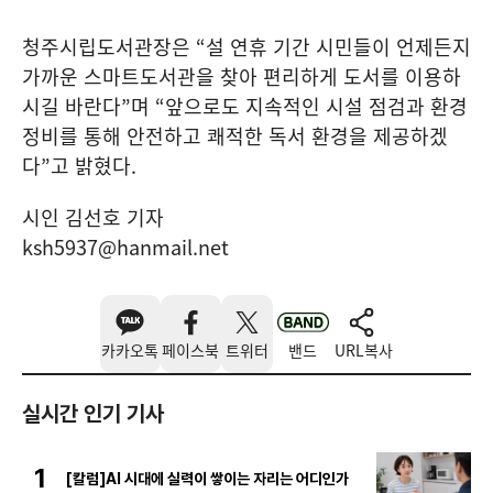
청주시립도서관장은
“
설 연휴 기간 시민들이 언제든지
가까운 스마트도서관을 찾아 편리하게 도서를 이용하
시길 바란다
”
며
“
앞으로도 지속적인 시설 점검과 환경
정비를 통해 안전하고 쾌적한 독서 환경을 제공하겠
다
”
고 밝혔다
.
시인 김선호 기자
ksh5937@hanmail.net
카카오톡
페이스북
트위터
밴드
URL복사
실시간 인기 기사
1
[칼럼]AI 시대에 실력이 쌓이는 자리는 어디인가