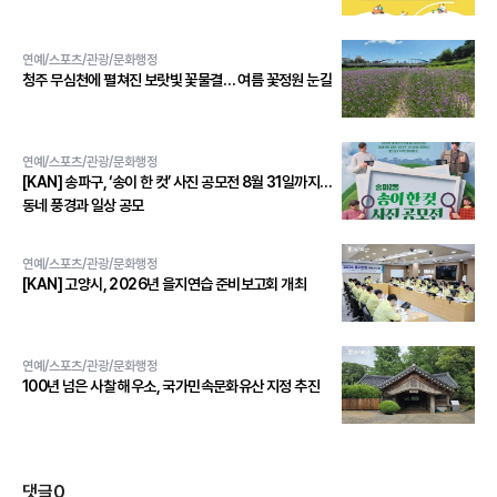
연예/스포츠/관광/문화행정
청주 무심천에 펼쳐진 보랏빛 꽃물결… 여름 꽃정원 눈길
연예/스포츠/관광/문화행정
[KAN] 송파구, ‘송이 한 컷’ 사진 공모전 8월 31일까지…
동네 풍경과 일상 공모
연예/스포츠/관광/문화행정
[KAN] 고양시, 2026년 을지연습 준비보고회 개최
연예/스포츠/관광/문화행정
100년 넘은 사찰 해우소, 국가민속문화유산 지정 추진
댓글
0