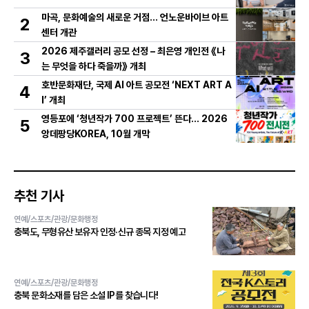
마곡, 문화예술의 새로운 거점… 언노운바이브 아트
2
센터 개관
2026 제주갤러리 공모 선정 – 최은영 개인전 《나
3
는 무엇을 하다 죽을까》 개최
호반문화재단, 국제 AI 아트 공모전 ‘NEXT ART A
4
I’ 개최
영등포에 ‘청년작가 700 프로젝트’ 뜬다… 2026
5
앙데팡당KOREA, 10월 개막
추천 기사
연예/스포츠/관광/문화행정
충북도, 무형유산 보유자 인정·신규 종목 지정 예고
연예/스포츠/관광/문화행정
충북 문화소재를 담은 소설 IP를 찾습니다!