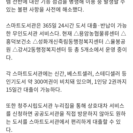
템 전반에 대한 기능 점검을 병행해 이용 중 발생할 수
있는 불편 사항을 사전에 해소했다
.
스마트도서관은
365
일
24
시간 도서 대출
·
반납이 가능
한 무인도서관 서비스다
.
현재 △용암농협물류센터 △
흥덕보건소 △성화개신죽림동행정복지센터 △율봉공
원 △강서
2
동행정복지센터 등 총
5
개소에서 운영 중이
다
.
각 스마트도서관에는 신간
,
베스트셀러
,
스테디셀러 등
인기도서 약
300
여권이 비치돼 있으며
, 1
인당
2
권까지
15
일간 대출이 가능하다
.
또한 청주시립도서관 누리집을 통해 상호대차 서비스
를 신청하면 공공도서관을 직접 방문하지 않아도 원하
는 도서를 스마트도서관에서 편리하게 대출할 수 있
다
.