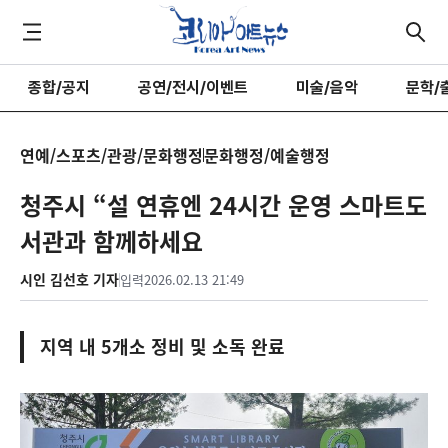
종합/공지
공연/전시/이벤트
미술/음악
문학/
연예/스포츠/관광/문화행정
문화행정/예술행정
청주시 “설 연휴엔 24시간 운영 스마트도
서관과 함께하세요
시인 김선호 기자
입력
2026.02.13 21:49
지역 내 5개소 정비 및 소독 완료