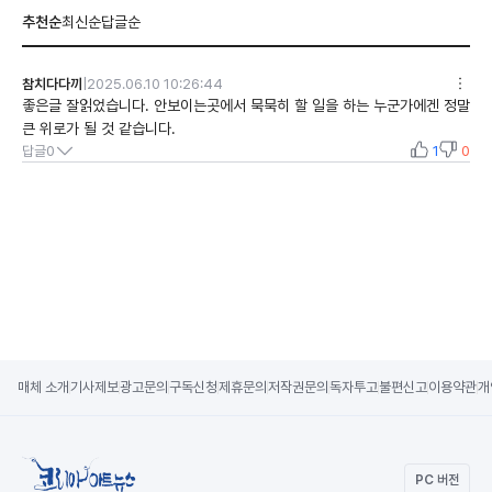
추천순
최신순
답글순
참치다다끼
|
2025.06.10 10:26:44
좋은글 잘읽었습니다. 안보이는곳에서 묵묵히 할 일을 하는 누군가에겐 정말 
큰 위로가 될 것 같습니다. 
답글
0
1
0
매체 소개
기사제보
광고문의
구독신청
제휴문의
저작권문의
독자투고
불편신고
이용약관
개
PC 버전