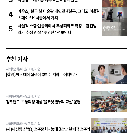
카우스, 한국 첫 미술관 개인전 《친구, 그리고 이웃》
4
스페이스K 서울에서 개최
사실적 수중 인물화에서 추상회화로 확장 - 김진남
5
작가 추상 연작 "수면선" 선보인다.
추천 기사
사회/문화/패션/교육/기업
[칼럼]AI 시대에 실력이 쌓이는 자리는 어디인가
사회/문화/패션/교육/기업
청주랜드, 초등학생 대상 ‘물로켓 별누리 교실’ 운영
사회/문화/패션/교육/기업
(재)제산평생학습, 청주문화나눔에 3천만 원 쾌척 청주와