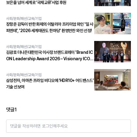
보은을 넘어 세계로 ‘국제교류’사업 후원
사회/문화/패션/교육/기업
장항준 감독이 반한 화제의 이탈리아 프리미엄 와인 '일 사
피엔테', '2026 세계태권도 한마당' 환영만찬 와인 선정!
사회/문화/패션/교육/기업
김광호 더나은대한민국 이사장 브랜드로레이 'Brand IC
ON Leadership Award 2026 – Visionary ICON'
수상
사회/문화/패션/교육/기업
삼성전자, 아마존 프라임 비디오에 ‘HDR10+ 어드밴스드’
기술 선보여
댓글
1
댓글을 작성하려면 로그인해주세요