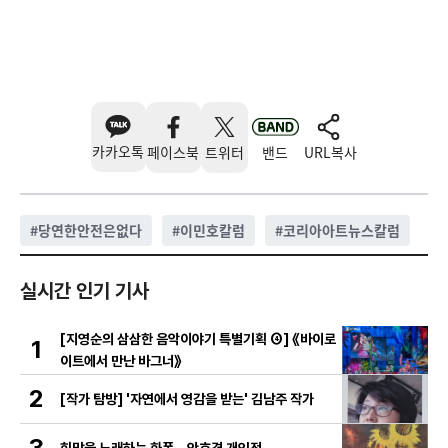
카카오톡
페이스북
트위터
밴드
URL복사
#
당연한안전은없다
#
이민호칼럼
#
코리아아트뉴스칼럼
실시간 인기 기사
[지영순의 삼삼한 음악이야기 특별기획 ④] 《바이로
1
이트에서 만난 바그너》
2
[작가 탐방] '자연에서 영감을 받는' 김남주 작가
3
희망을 노래하는 화폭 – 안호경 개인전