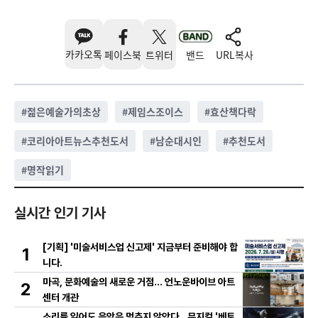
카카오톡
페이스북
트위터
밴드
URL복사
#
젊은예술가의초상
#
제임스조이스
#
효산책다락
#
코리아아트뉴스추천도서
#
남순대시인
#
추천도서
#
명작읽기
실시간 인기 기사
[기획] '미술서비스업 신고제' 지금부터 준비해야 합
1
니다.
마곡, 문화예술의 새로운 거점… 언노운바이브 아트
2
센터 개관
소리를 잃어도 음악은 멈추지 않았다…뮤지컬 '베토