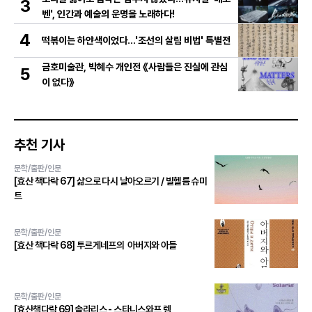
3
벤', 인간과 예술의 운명을 노래하다!
4
떡볶이는 하얀색이었다...'조선의 살림 비법' 특별전
금호미술관, 박혜수 개인전 《사람들은 진실에 관심
5
이 없다》
추천 기사
문학/출판/인문
[효산 책다락 67] 삶으로 다시 날아오르기 / 빌헬름 슈미
트
문학/출판/인문
[효산 책다락 68] 투르게네프의 아버지와 아들
문학/출판/인문
[효산책다락 69] 솔라리스 - 스타니스와프 렘