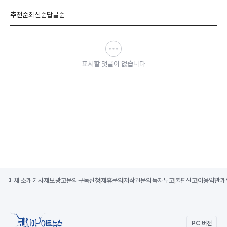
추천순
최신순
답글순
표시할 댓글이 없습니다
매체 소개
기사제보
광고문의
구독신청
제휴문의
저작권문의
독자투고
불편신고
이용약관
개
PC 버전