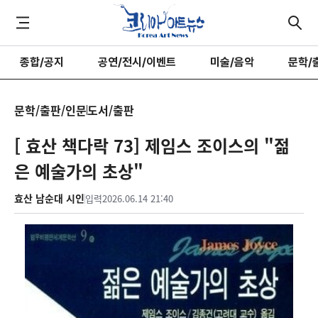
종합/공지
공연/전시/이벤트
미술/음악
문학/
문학/출판/인문
도서/출판
[ 효산 책다락 73] 제임스 조이스의 "젊
은 예술가의 초상"
효산 남순대 시인
입력
2026.06.14 21:40