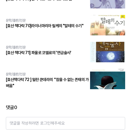
문학/출판/인문
[효산 책다락 70]라이너마리아 릴케의 "말테의 수기"
문학/출판/인문
[효산 책다락 71] 파울로 코엘료의 '연금술사'
문학/출판/인문
[효산책다락 72 ] 밀란 쿤데라의 "참을 수 없는 존재의 가
벼움"
댓글
0
댓글을 작성하려면 로그인해주세요