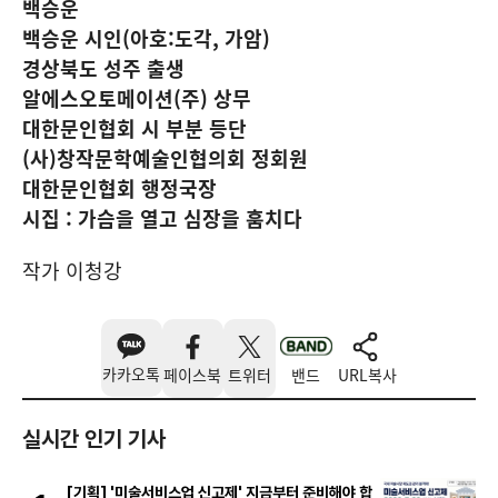
백승운
백승운 시인(아호:도각, 가암)
경상북도 성주 출생
알에스오토메이션(주) 상무
대한문인협회 시 부분 등단
(사)창작문학예술인협의회 정회원
대한문인협회 행정국장
시집 : 가슴을 열고 심장을 훔치다
작가 이청강
카카오톡
페이스북
트위터
밴드
URL복사
실시간 인기 기사
[기획] '미술서비스업 신고제' 지금부터 준비해야 합