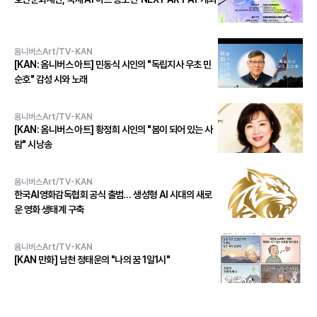
옴니버스Art/TV-KAN
[KAN: 옴니버스 아트] 민동식 시인의 "독립지사 우초 민
순호" 감성 시와 노래
옴니버스Art/TV-KAN
[KAN: 옴니버스 아트] 황정희 시인의 "봄이 되어 있는 사
람" 시낭송
옴니버스Art/TV-KAN
한국AI영화감독협회 공식 출범… 생성형 AI 시대의 새로
운 영화 생태계 구축
옴니버스Art/TV-KAN
[KAN 만화] 남천 정태운의 "나의 꿈 1일1시"