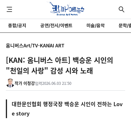
종합/공지
공연/전시/이벤트
미술/음악
문학/
옴니버스Art/TV-KAN
AI ART
[KAN: 옴니버스 아트] 백승운 시인의
"천일의 사랑" 감성 시와 노래
작가 이청강
입력
2026.06.03 21:50
대한문인협회 행정국장 백승운 시인이 전하는 Lov
e story