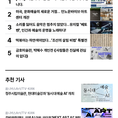
1
니다.
마곡, 문화예술의 새로운 거점… 언노운바이브 아트
2
센터 개관
소리를 잃어도 음악은 멈추지 않았다…뮤지컬 '베토
3
벤', 인간과 예술의 운명을 노래하다!
4
떡볶이는 하얀색이었다...'조선의 살림 비법' 특별전
금호미술관, 박혜수 개인전 《사람들은 진실에 관심
5
이 없다》
추천 기사
옴니버스Art/TV-KAN
청주시립미술관, 현대미술강좌 ‘동시대 예술 AI’ 개최
옴니버스Art/TV-KAN
호반문화재단, 국제 AI 아트 공모전 ‘NEXT ART AI’ 개최