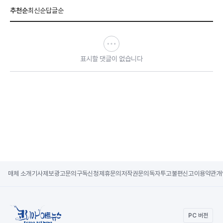
추천순
최신순
답글순
표시할 댓글이 없습니다
매체 소개
기사제보
광고문의
구독신청
제휴문의
저작권문의
독자투고
불편신고
이용약관
개
PC 버전