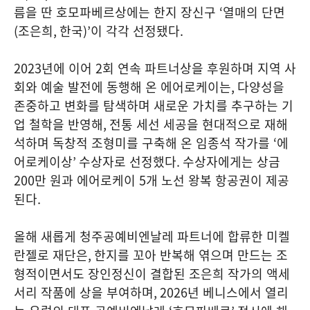
름을 딴 호모파베르상에는 한지 장신구
‘
열매의 단면
(
조은희
,
한국
)’
이 각각 선정됐다
.
2023
년에 이어
2
회 연속 파트너상을 후원하며 지역 사
회와 예술 발전에 동행해 온 에어로케이는
,
다양성을
존중하고 변화를 탐색하며 새로운 가치를 추구하는 기
업 철학을 반영해
,
전통 세선 세공을 현대적으로 재해
석하며 독창적 조형미를 구축해 온 임종석 작가를
‘
에
어로케이상
’
수상자로 선정했다
.
수상자에게는 상금
200
만 원과 에어로케이
5
개 노선 왕복 항공권이 제공
된다
.
올해 새롭게 청주공예비엔날레 파트너에 합류한 미켈
란젤로 재단은
,
한지를 꼬아 반복해 엮으며 만드는 조
형적이면서도 장인정신이 결합된 조은희 작가의 액세
서리 작품에 상을 부여하며
, 2026
년 베니스에서 열리