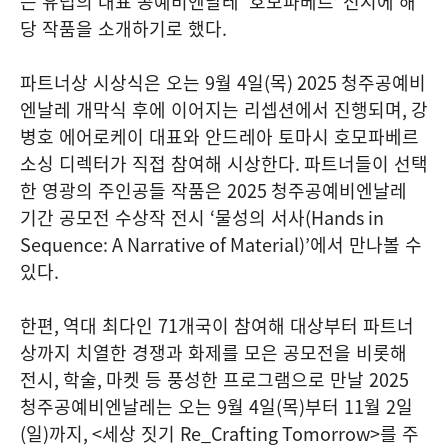
는 유럽의 대표 공예비엔날레
‘
호모파베르
’
전시에 해
당 작품을 소개하기로 했다
.
파트너상 시상식은 오는
9
월
4
일
(
목
) 2025
청주공예비
엔날레 개막식 후에 이어지는 리셉션에서 진행되며
,
강
병호 에어로케이 대표와 안드레아 토마시 호모파베르
소싱 디렉터가 직접 참여해 시상한다
.
파트너들이 선택
한 영광의 주인공들 작품은
2025
청주공예비엔날레
기간 공모전 수상작 전시
‘
물성의 서사
(Hands in
Sequence: A Narrative of Material)’
에서 만나볼 수
있다
.
한편
,
역대 최다인
71
개국이 참여해 대상부터 파트너
상까지 치열한 경쟁과 화제를 모은 공모전을 비롯해
전시
,
학술
,
마켓 등 풍성한 프로그램으로 만날
2025
청주공예비엔날레는 오는
9
월
4
일
(
목
)
부터
11
월
2
일
(
일
)
까지
, <
세상 짓기
Re_Crafting Tomorrow>
를 주