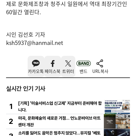
제로 문화제조창과 청주시 일원에서 역대 최장기간인
60
일간 열린다
.
시인 김선호 기자
ksh5937@hanmail.net
카카오톡
페이스북
트위터
밴드
URL복사
실시간 인기 기사
[기획] '미술서비스업 신고제' 지금부터 준비해야 합
1
니다.
마곡, 문화예술의 새로운 거점… 언노운바이브 아트
2
센터 개관
소리를 잃어도 음악은 멈추지 않았다…뮤지컬 '베토