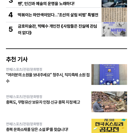
3
벤', 인간과 예술의 운명을 노래하다!
4
떡볶이는 하얀색이었다...'조선의 살림 비법' 특별전
금호미술관, 박혜수 개인전 《사람들은 진실에 관심
5
이 없다》
추천 기사
연예/스포츠/관광/문화행정
“여러분의 소원을 보내주세요” 청주시, 직지축제 소원 접
수
연예/스포츠/관광/문화행정
충북도, 무형유산 보유자 인정·신규 종목 지정 예고
연예/스포츠/관광/문화행정
충북 문화소재를 담은 소설 IP를 찾습니다!