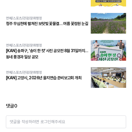
연예/스포츠/관광/문화행정
청주 무심천에 펼쳐진 보랏빛 꽃물결… 여름 꽃정원 눈길
연예/스포츠/관광/문화행정
[KAN] 송파구, ‘송이 한 컷’ 사진 공모전 8월 31일까지…
동네 풍경과 일상 공모
연예/스포츠/관광/문화행정
[KAN] 고양시, 2026년 을지연습 준비보고회 개최
댓글
0
댓글을 작성하려면 로그인해주세요