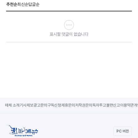
추천순
최신순
답글순
표시할 댓글이 없습니다
매체 소개
기사제보
광고문의
구독신청
제휴문의
저작권문의
독자투고
불편신고
이용약관
개
PC 버전