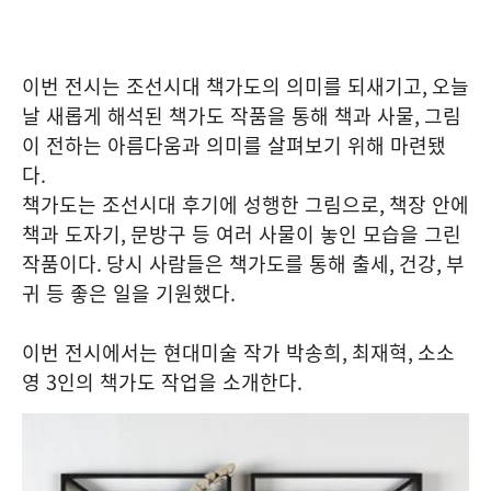
이번 전시는 조선시대 책가도의 의미를 되새기고
,
오늘
날 새롭게 해석된 책가도 작품을 통해 책과 사물
,
그림
이 전하는 아름다움과 의미를 살펴보기 위해 마련됐
다
.
책가도는 조선시대 후기에 성행한 그림으로
,
책장 안에
책과 도자기
,
문방구 등 여러 사물이 놓인 모습을 그린
작품이다
.
당시 사람들은 책가도를 통해 출세
,
건강
,
부
귀 등 좋은 일을 기원했다
.
이번 전시에서는 현대미술 작가 박송희
,
최재혁
,
소소
영
3
인의 책가도 작업을 소개한다
.