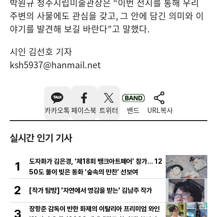
박원규 청주시립미술관장은
“
이번 전시를 통해 우리
주변의 사물에도 관심을 갖고
,
그 안에 담긴 의미와 이
야기를 발견해 보길 바란다
”
고 말했다
.
시인 김선호 기자
ksh5937@hanmail.net
카카오톡
페이스북
트위터
밴드
URL복사
실시간 인기 기사
도자화가 김은경, ‘제18회 뱅크아트페어’ 참가… 12
1
50도 불이 빚은 동화 ‘숲속의 만찬’ 선보여
2
[작가 탐방] '자연에서 영감을 받는' 김남주 작가
장항준 감독이 반한 화제의 이탈리아 프리미엄 와인
3