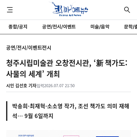
종합/공지
공연/전시/이벤트
미술/음악
문학/
공연/전시/이벤트
전시
청주시립미술관 오창전시관, ‘新 책가도:
사물의 세계’ 개최
시인 김선호 기자
입력
2026.07.07 21:50
박송희·최재혁·소소영 작가, 조선 책가도 의미 재해
석… 9월 6일까지