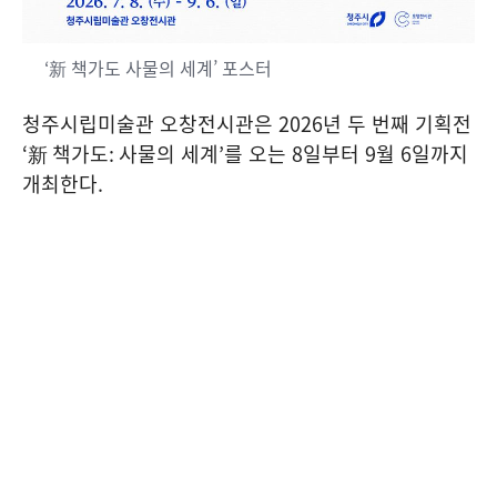
‘新 책가도 사물의 세계’ 포스터
청주시립미술관 오창전시관은
2026
년 두 번째 기획전
‘
新 책가도
:
사물의 세계
’
를 오는
8
일부터
9
월
6
일까지
개최한다
.