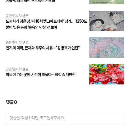
예술 생태계 혁신 프로젝트 본격화
공연/전시/이벤트
도자화가 김은경, ‘제18회 뱅크아트페어’ 참가… 1250도
불이 빚은 동화 ‘숲속의 만찬’ 선보여
공연/전시/이벤트
연기의 미학, 존재와 우주의 사유 – "강병호 개인전"
공연/전시/이벤트
마음이 가는 곳에 시선이 머물다 – 함정숙 개인전
댓글
0
댓글을 작성하려면 로그인해주세요