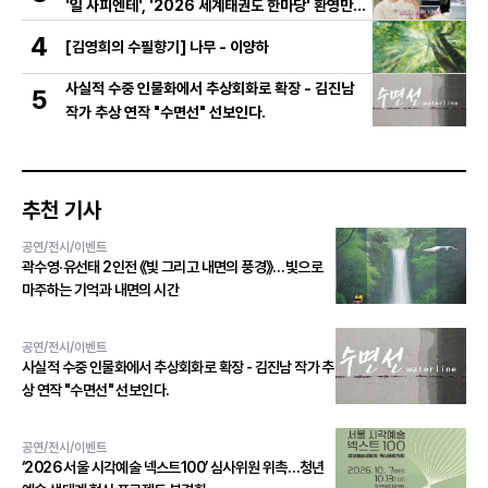
'일 사피엔테', '2026 세계태권도 한마당' 환영만찬
와인 선정!
4
[김영희의 수필향기] 나무 - 이양하
사실적 수중 인물화에서 추상회화로 확장 - 김진남
5
작가 추상 연작 "수면선" 선보인다.
추천 기사
공연/전시/이벤트
곽수영·유선태 2인전 《빛 그리고 내면의 풍경》…빛으로
마주하는 기억과 내면의 시간
공연/전시/이벤트
사실적 수중 인물화에서 추상회화로 확장 - 김진남 작가 추
상 연작 "수면선" 선보인다.
공연/전시/이벤트
‘2026 서울 시각예술 넥스트100’ 심사위원 위촉…청년