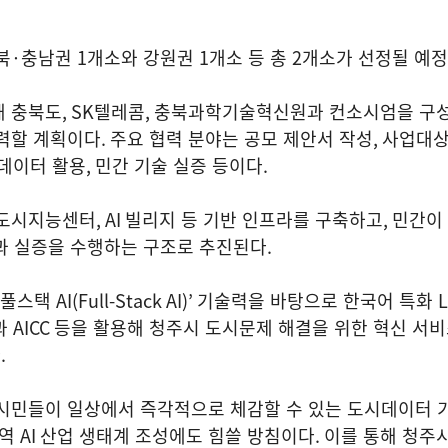
북
·
충남권
1
개소와 강원권
1
개소 등 총
2
개소가 선정될 예
해 충북도
, SK
텔레콤
,
충북과학기술혁신원과 컨소시엄을 구성
협력할 계획이다
.
주요 협력 분야는 공모 제안서 작성
,
사업대상
데이터 활용
,
민간 기술 실증 등이다
.
 도시지능센터
, AI
빌리지 등 기반 인프라를 구축하고
,
민간이
과 실증을 수행하는 구조로 추진된다
.
풀스택
AI(Full-Stack AI)’
기술력을 바탕으로 한국어 특화
L
과
AICC
등을 활용해 청주시 도시문제 해결을 위한 혁신 서
다
.
 시민들이 일상에서 즉각적으로 체감할 수 있는 도시데이터 
지역
AI
산업 생태계 조성에도 힘쓸 방침이다
.
이를 통해 청주