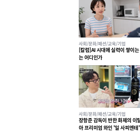
사회/문화/패션/교육/기업
[칼럼]AI 시대에 실력이 쌓이는
는 어디인가
사회/문화/패션/교육/기업
장항준 감독이 반한 화제의 이
아 프리미엄 와인 '일 사피엔테', 
26 세계태권도 한마당' 환영만