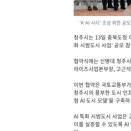
‘K-AI 시티’ 조성 위한 공
청주시는
13
일 충북도청
화 시범도시 사업
’
공모 
협약식에는 신병대 청주
라이즈사업본부장
,
고근석
이번 협약은 국토교통부가
청주시의 풍부한 도시 인
형
AI
도시 모델
’
을 구축하
AI
특화 시범도시 사업은 
이를 실증할 수 있도록
AI