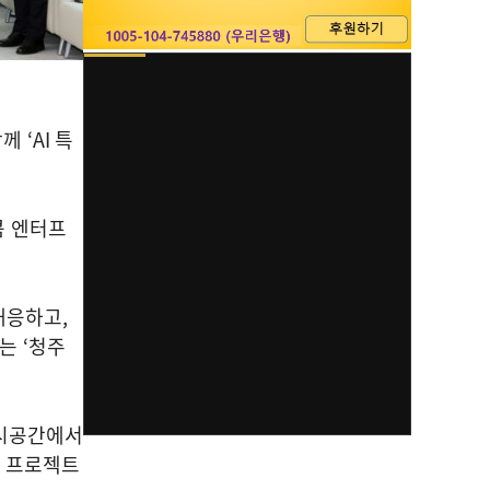
함께
‘AI
특
콤
엔터프
대응하고
,
하는
‘
청주
시공간에서
심 프로젝트