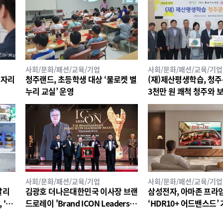
사회/문화/패션/교육/기업
사회/문화/패션/교육/기업
 자리
청주랜드, 초등학생 대상 ‘물로켓 별
(재)제산평생학습, 청
누리 교실’ 운영
3천만 원 쾌척 청주와 
세계로 ‘국제교류’사업
사회/문화/패션/교육/기업
사회/문화/패션/교육/기업
탈리
김광호 더나은대한민국 이사장 브랜
삼성전자, 아마존 프라
'20
드로레이 'Brand ICON Leadershi
‘HDR10+ 어드밴스드’
찬 와
p Award 2026 – Visionary ICON'