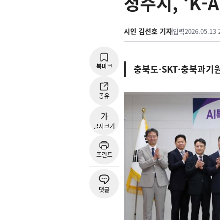
청주시, ‘K-
시인 김선호 기자
입력
2026.05.13 
북마크
충북도·SKT·충북과기
공유
가
글자크기
프린트
댓글