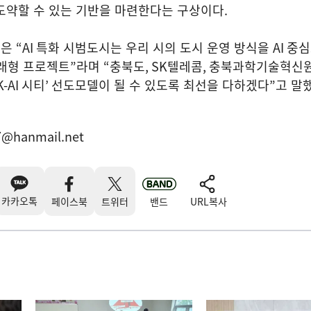
도약할 수 있는 기반을 마련한다는 구상이다
.
행은
“AI
특화 시범도시는 우리 시의 도시 운영 방식을
AI
중심
미래형 프로젝트
”
라며
“
충북도
, SK
텔레콤
,
충북과학기술혁신원
K-AI
시티
’
선도모델이 될 수 있도록 최선을 다하겠다
”
고 말
7@hanmail.net
카카오톡
페이스북
트위터
밴드
URL복사