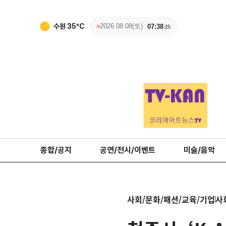
수원
35
ºC
2026.08.08(토)
07:38
26
종합/공지
공연/전시/이벤트
미술/음악
사회/문화/패션/교육/기업
사