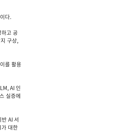
정이다
.
하고 공
지 구상
,
 이를 활용
LM, AI
인
비스 실증에
기반
AI
서
시가 대한