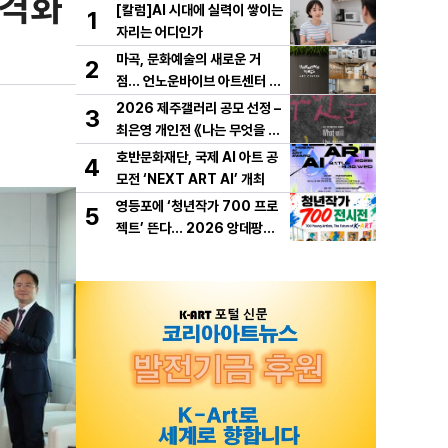
본격화
[칼럼]AI 시대에 실력이 쌓이는
1
자리는 어디인가
마곡, 문화예술의 새로운 거
2
점… 언노운바이브 아트센터 개
관
2026 제주갤러리 공모 선정 –
3
최은영 개인전 《나는 무엇을 하
다 죽을까》 개최
호반문화재단, 국제 AI 아트 공
4
모전 ‘NEXT ART AI’ 개최
영등포에 ‘청년작가 700 프로
5
젝트’ 뜬다… 2026 앙데팡당K
OREA, 10월 개막