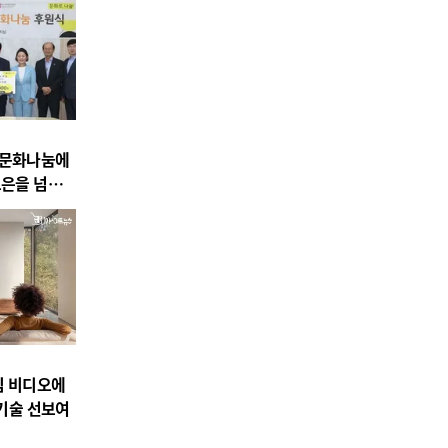
04
주문화나눔에
공연/전시/이벤트
보은을 넘어
2026 제주갤러리 공모 선정
 후원
– 최은영 개인전 《나는 무엇
을 하다 죽을까》 개최
2026-08-08
NEXT
축구장 13개 크기 "잠실 전시컨벤션센터 " 조성 본격화
임 비디오에
 기술 선보여