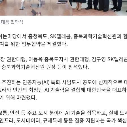
모 대응 협약식
 여는마당에서 충청북도
, SK
텔레콤
,
충북과학기술혁신원과 
참여를 위한 업무협약을 체결했다
.
시장 권한대행
,
이동옥 충북도지사 권한대행
,
김구영
SK
텔레
 충북과학기술혁신원 원장 등이 참석했다
.
 추진하는 인공지능
(AI)
특화 시범도시 공모에 선제적으로 
프라와 민간의 최첨단
AI
기술력을 결합해 대한민국을 대표
기 위해 마련됐다
.
교통
,
안전 등 주요 도시 분야에
AI
기술을 접목하고
,
실제 도
인프라
,
도시데이터
,
규제특례 등을 집중 지원하는 국가 핵