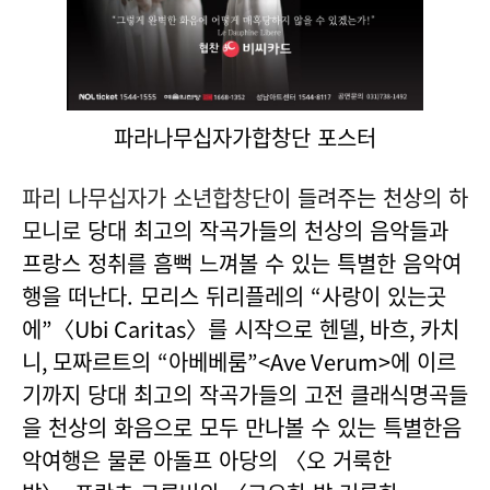
파라나무십자가합창단 포스터
파리 나무십자가 소년합창단
이 들려주는 천상의 하
모니로
당대 최고의 작곡가들의 천상의 음악들과
프랑스 정취를 흠뻑 느껴볼 수 있는 특별한 음악여
행을 떠난다.
모리스 뒤리플레의
“
사랑이 있는곳
에
”
〈
Ubi Caritas
〉를 시작으로 헨델
,
바흐
,
카치
니
,
모짜르트의
“
아베베룸
”<Ave Verum>
에 이르
기까지 당대 최고의 작곡가들의 고전 클래식명곡들
을 천상의 화음으로 모두 만나볼 수 있는 특별한음
악여행은 물론 아돌프 아당의 〈오 거룩한