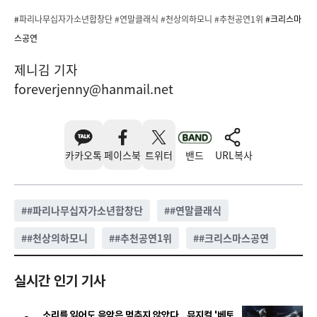
#
파리나무십자가소년합창단 #연말클래식
#천상의하모니
#추천공연1위
#크리스마
스공연
제니김 기자
foreverjenny@hanmail.net
카카오톡
페이스북
트위터
밴드
URL복사
#
#파리나무십자가소년합창단
#
#연말클래식
#
#천상의하모니
#
#추천공연1위
#
#크리스마스공연
실시간 인기 기사
소리를 잃어도 음악은 멈추지 않았다…뮤지컬 '베토