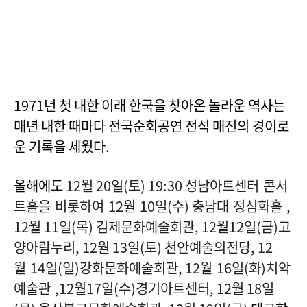
1971년 첫 내한 이래 한국을 찾아온 놀라운 역사는
매년 내한 때마다 전국순회공연 전석 매진의 경이로
운 기록을 세웠다.
올해에도
12월
20
일(토
) 19:30
성남아트센터 콘서
트홀을 비롯하여
12
월
10
일
(
수
)
충남대 정심화홀
,
12
월
11
일
(
목
)
김제문화예술회관
, 12
월
12
일
(
금
)
고
양아람누리
, 12
월
13
일
(
토
)
천안예술의전당
, 12
월
14
일
(
일
)
강화문화예술회관
, 12
월
16
일
(
화
)
치악
예술관
,12
월
17
일
(
수
)
경기아트센터
, 12
월
18
일