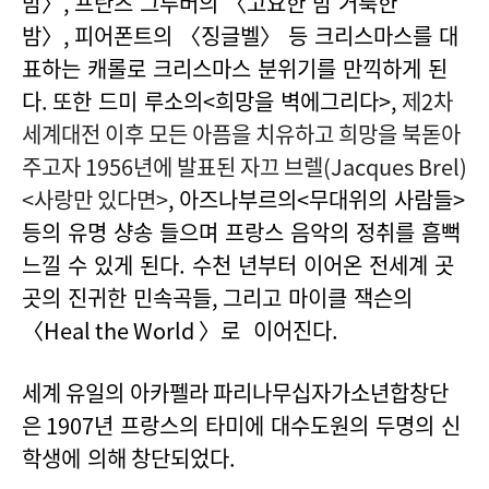
밤〉
,
프란츠 그루버의 〈고요한 밤 거룩한
밤〉
,
피어폰트의 〈징글벨〉 등 크리스마스를 대
표하는 캐롤로 크리스마스 분위기를 만끽하게 된
다.
또한 드미 루소의
<
희망을 벽에그리다
>,
제2차
세계대전 이후 모든 아픔을 치유하고 희망을 북돋아
주고자 1956년에
발표된 자끄 브렐(Jacques Brel)
<사랑만 있다면>
,
아즈나부르의
<
무대위의 사람들
>
등의 유명 샹송 들으며
프랑스 음악의 정취를 흠뻑
느낄 수 있게 된다.
수천 년부터 이어온 전세계 곳
곳의 진귀한 민속곡들
,
그리고 마이클 잭슨의
〈
Heal the World
〉로 이어진다.
세계 유일의 아카펠라 파리나무십자가소년합창단
은 1907
년 프랑스의 타미에 대수도원의 두명의 신
학생에 의해
창단되었다.