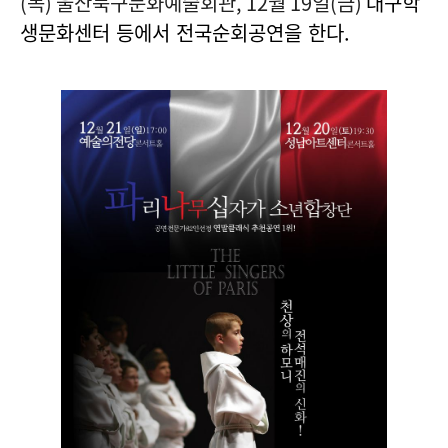
(
목
)
울산북구문화예술회관
, 12
월
19
일
(
금
)
대구학
생문화센터 등에서 전국순회공연을 한다.