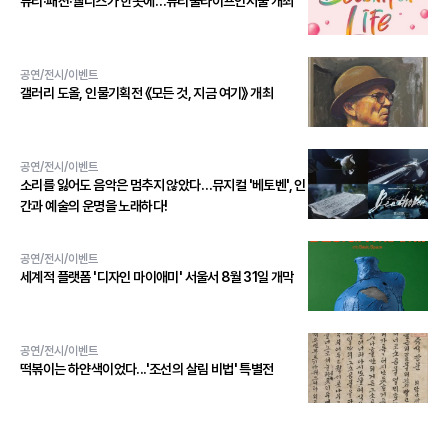
뷰티·패션·웰니스가 한곳에…뷰티풀라이프인서울 개최
공연/전시/이벤트
갤러리 도올, 인물기획전 《모든 것, 지금 여기》 개최
공연/전시/이벤트
소리를 잃어도 음악은 멈추지 않았다…뮤지컬 '베토벤', 인
간과 예술의 운명을 노래하다!
공연/전시/이벤트
세계적 플랫폼 '디자인 마이애미' 서울서 8월 31일 개막
공연/전시/이벤트
떡볶이는 하얀색이었다...'조선의 살림 비법' 특별전