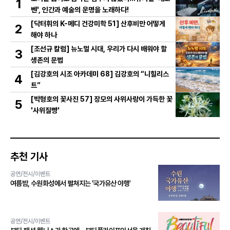
1
벤', 인간과 예술의 운명을 노래하다!
[닥터휘의 K-메디 건강미학 51] 산후비만 어떻게
2
해야 하나
[조선규 칼럼] 뉴노멀 시대, 우리가 다시 배워야 할
3
생존의 문법
[김강호의 시조 아카데미 68] 김강호의 “니힐리스
4
트”
[박형호의 꽃사진 57] 장모의 사위사랑이 가득한 꽃
5
'사위질빵'
추천 기사
공연/전시/이벤트
여름밤, 수원화성에서 펼쳐지는 ‘국가유산 야행’
공연/전시/이벤트