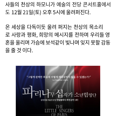
사들의 천상의 하모니가
예술의 전당 콘서트홀에서
도
12
월
21
일
(
토
) 오후 5시에 울려퍼진다.
온 세상을 다독이듯 울려 퍼지는 천상의 목소리
로
사랑과 평화
,
희망의 메시지를 전하며
우리들 영
혼을 울리며 가슴에 보석같이 빛나며 잊지 못할 감동
을 줄 것 이다.