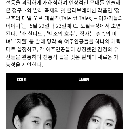
전통을 과감하게 재해석하며 인상적인 무대를 연출해
온 정구호와 발레 축제의 첫 콜라보레이션 작품인
‘
정
구호의
테일 오브 테일즈(Tale of Tales)
– 이야기들의
이야기
’
는 5월 22일과 23일에 CJ 토월극장에서 초연
된다. '라 실피드', '백조의 호수', '잠자는 숲속의 미
녀', '지젤' 등 발레 명작 속 여주인공들을 하나의 캐릭
터로 설정하고, 각 여주인공들이 상징했던 감정의 유
산들을 관통하며 전통적 틀을 벗은 발레의 새로운 가
능성을 제안한다.