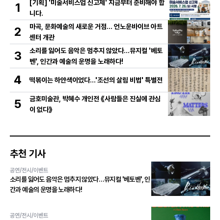
[기획] '미술서비스업 신고제' 지금부터 준비해야 합
1
니다.
마곡, 문화예술의 새로운 거점… 언노운바이브 아트
2
센터 개관
소리를 잃어도 음악은 멈추지 않았다…뮤지컬 '베토
3
벤', 인간과 예술의 운명을 노래하다!
4
떡볶이는 하얀색이었다...'조선의 살림 비법' 특별전
금호미술관, 박혜수 개인전 《사람들은 진실에 관심
5
이 없다》
추천 기사
공연/전시/이벤트
소리를 잃어도 음악은 멈추지 않았다…뮤지컬 '베토벤', 인
간과 예술의 운명을 노래하다!
공연/전시/이벤트