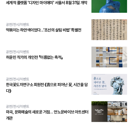
세계적 플랫폼 '디자인 마이애미' 서울서 8월 31일 개막
공연/전시/이벤트
떡볶이는 하얀색이었다...'조선의 살림 비법' 특별전
공연/전시/이벤트
허윤민 작가의 개인전 『이름없는 축적』
공연/전시/이벤트
한국꽃도자연구소 회원전 《흙으로 피어난 꽃, 시간을 담
다》
공연/전시/이벤트
마곡, 문화예술의 새로운 거점… 언노운바이브 아트센터
개관