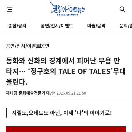
종합/공지
공연/전시/이벤트
미술/음악
문학/
공연/전시/이벤트
공연
동화와 신화의 경계에서 피어난 무용 판
타지… ‘정구호의 TALE OF TALES’무대
올린다.
제니김 문화예술전문기자
입력
2026.05.21 21:50
지젤도,오데트도 아닌, 이제 '나'의 이야기로!