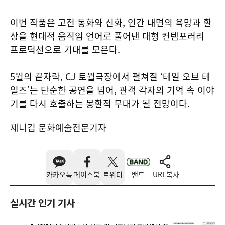
이번 작품은 고전 동화와 신화, 인간 내면의 욕망과 환
상을 현대적 움직임 언어로 풀어낸 대형 컨템포러리
프로덕션으로 기대를 모은다.
5월의 끝자락, CJ 토월극장에서 펼쳐질 ‘테일 오브 테
일즈’는 단순한 공연을 넘어, 관객 각자의 기억 속 이야
기를 다시 호출하는 몽환적 무대가 될 전망이다.
제니김 문화예술전문기자
카카오톡
페이스북
트위터
밴드
URL복사
실시간 인기 기사