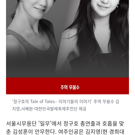
‘정구호의 Tale of Tales– 이야기들의 이야기’ 주역 무용수 김
지영,서혜원-대한민국발레축제추진단 제공
서울시무용단 '일무'에서 정구호 총연출과 호흡을 맞
춘 김성훈이 안무한다. 여주인공은 김지영(현 경희대