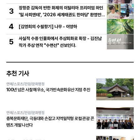
장항준 감독이 반한 화제의 이탈리아 프리미엄 와인
3
'일 사피엔테', '2026 세계태권도 한마당' 환영만찬
와인 선정!
4
[김영희의 수필향기] 나무 - 이양하
사실적 수중 인물화에서 추상회화로 확장 - 김진남
5
작가 추상 연작 "수면선" 선보인다.
추천 기사
연예/스포츠/관광/문화행정
100년 넘은 사찰 해우소, 국가민속문화유산 지정 추진
연예/스포츠/관광/문화행정
충북문화재단, 극동대와 손잡고 지역밀착형 로컬 관광 콘
텐츠 개발 나선다