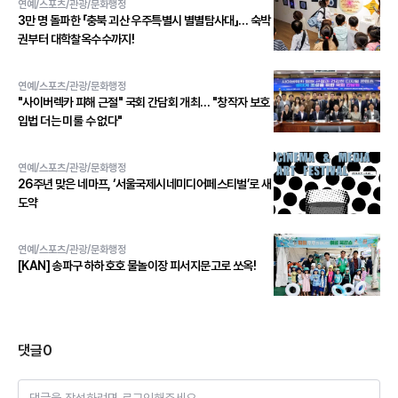
연예/스포츠/관광/문화행정
3만 명 돌파한 「충북 괴산 우주특별시 별별탐사대」… 숙박
권부터 대학찰옥수수까지!
연예/스포츠/관광/문화행정
"사이버렉카 피해 근절" 국회 간담회 개최… "창작자 보호
입법 더는 미룰 수 없다"
연예/스포츠/관광/문화행정
26주년 맞은 네마프, ‘서울국제시네미디어페스티벌’로 새
도약
연예/스포츠/관광/문화행정
[KAN] 송파구 하하호호 물놀이장 피서지문고로 쏘옥!
댓글
0