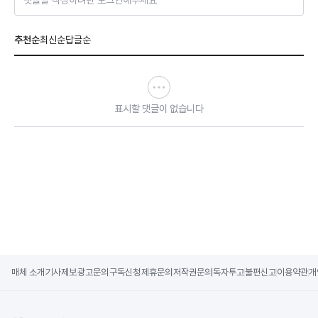
댓글을 작성하려면 로그인해주세요
추천순
최신순
답글순
표시할 댓글이 없습니다
매체 소개
기사제보
광고문의
구독신청
제휴문의
저작권문의
독자투고
불편신고
이용약관
개