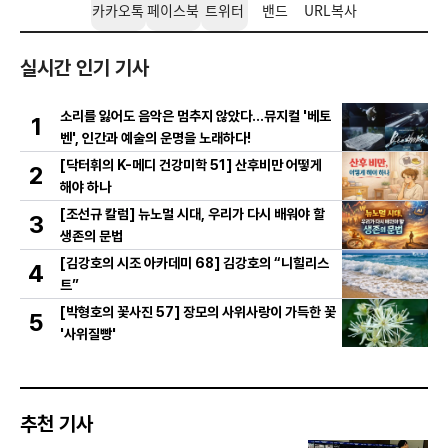
카카오톡
페이스북
트위터
밴드
URL복사
실시간 인기 기사
소리를 잃어도 음악은 멈추지 않았다…뮤지컬 '베토
1
벤', 인간과 예술의 운명을 노래하다!
[닥터휘의 K-메디 건강미학 51] 산후비만 어떻게
2
해야 하나
[조선규 칼럼] 뉴노멀 시대, 우리가 다시 배워야 할
3
생존의 문법
[김강호의 시조 아카데미 68] 김강호의 “니힐리스
4
트”
[박형호의 꽃사진 57] 장모의 사위사랑이 가득한 꽃
5
'사위질빵'
추천 기사