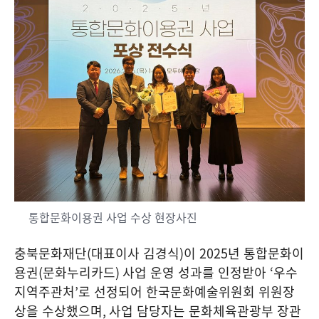
통합문화이용권 사업 수상 현장사진
충북문화재단
(
대표이사 김경식
)
이
2025
년 통합문화이
용권
(
문화누리카드
)
사업 운영 성과를 인정받아
‘
우수
지역주관처
’
로 선정되어 한국문화예술위원회 위원장
상을 수상했으며
,
사업 담당자는 문화체육관광부 장관