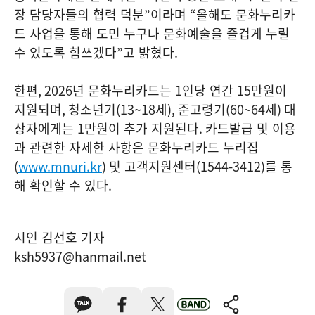
장 담당자들의 협력 덕분
”
이라며
“
올해도 문화누리카
드 사업을 통해 도민 누구나 문화예술을 즐겁게 누릴
수 있도록 힘쓰겠다
”
고 밝혔다
.
한편
, 2026
년 문화누리카드는
1
인당 연간
15
만원이
지원되며
,
청소년기
(13~18
세
),
준고령기
(60~64
세
)
대
상자에게는
1
만원이 추가 지원된다
.
카드발급 및 이용
과 관련한 자세한 사항은 문화누리카드 누리집
(
www.mnuri.kr
)
및 고객지원센터
(1544-3412)
를 통
해 확인할 수 있다
.
시인 김선호 기자
ksh5937@hanmail.net