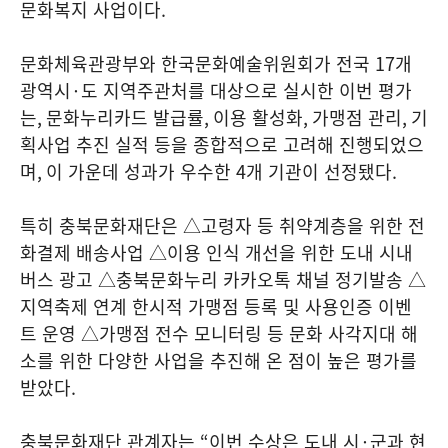
문화복지 사업이다
.
문화체육관광부와 한국문화예술위원회가 전국
17
개
광역시
·
도 지역주관처를 대상으로 실시한 이번 평가
는
,
문화누리카드 발급률
,
이용 활성화
,
가맹점 관리
,
기
획사업 추진 실적 등을 종합적으로 고려해 진행되었으
며
,
이 가운데 성과가 우수한
4
개 기관이 선정됐다
.
특히 충북문화재단은 △고령자 등 취약계층을 위한 전
화결제 배송사업 △이용 인식 개선을 위한 도내 시내
버스 광고 △충북문화누리 카카오톡 채널 정기발송 △
지역축제 연계 한시적 가맹점 등록 및 사용인증 이벤
트 운영 △가맹점 전수 모니터링 등 문화 사각지대 해
소를 위한 다양한 사업을 추진해 온 점이 높은 평가를
받았다
.
충북문화재단 관계자는
“
이번 수상은 도내 시
·
군과 현