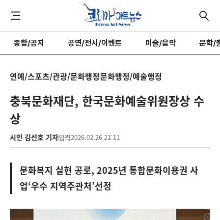
종합/공지
공연/전시/이벤트
미술/음악
문학/
연예/스포츠/관광/문화행정
문화행정/예술행정
충북문화재단, 한국문화예술위원장상 수
상
시인 김선호 기자
입력
2026.02.26 21:11
문화복지 실현 공로, 2025년 통합문화이용권 사
업‘우수 지역주관처’선정