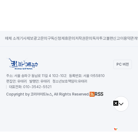
매체 소개
기사제보
광고문의
구독신청
제휴문의
저작권문의
독자투고
불편신고
이용약관
개
PC 버전
주소:
서울 송파구 동남로 11길 4 102-102
등록번호:
서울 아55810
편집인:
유태귀
발행인:
유태귀
청소년보호책임자:
유태귀
대표전화:
010-3542-5521
RSS
Copy
right by 코리아아트뉴스,
All Rights Reserved.