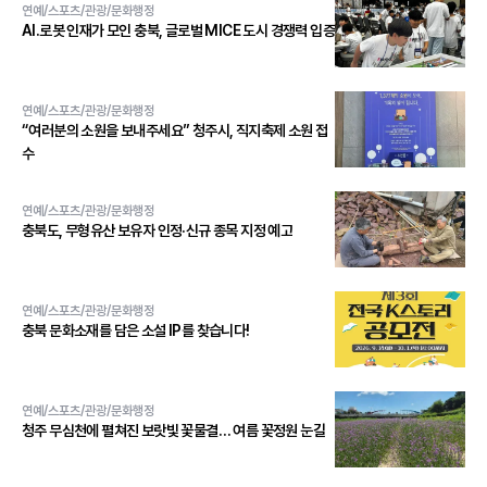
연예/스포츠/관광/문화행정
AI․로봇 인재가 모인 충북, 글로벌 MICE 도시 경쟁력 입증
연예/스포츠/관광/문화행정
“여러분의 소원을 보내주세요” 청주시, 직지축제 소원 접
수
연예/스포츠/관광/문화행정
충북도, 무형유산 보유자 인정·신규 종목 지정 예고
연예/스포츠/관광/문화행정
충북 문화소재를 담은 소설 IP를 찾습니다!
연예/스포츠/관광/문화행정
청주 무심천에 펼쳐진 보랏빛 꽃물결… 여름 꽃정원 눈길