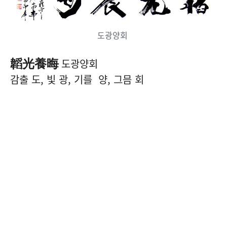
도광양회
韜光養晦
도광양회
감출 도, 빛 광, 기를 양, 그믐 회