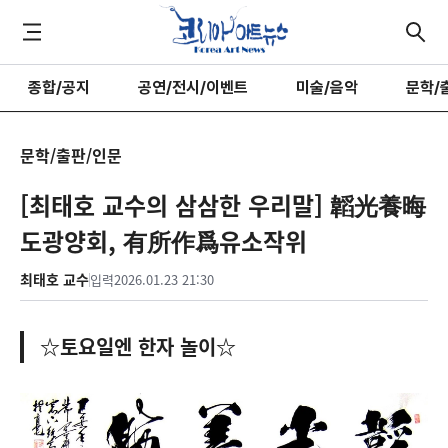
종합/공지
공연/전시/이벤트
미술/음악
문학/
문학/출판/인문
[최태호 교수의 삼삼한 우리말] 韜光養晦
도광양회, 有所作爲유소작위
최태호 교수
입력
2026.01.23 21:30
☆토요일엔 한자 놀이☆