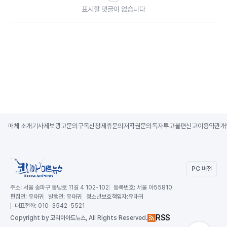
표시할 댓글이 없습니다
매체 소개
기사제보
광고문의
구독신청
제휴문의
저작권문의
독자투고
불편신고
이용약관
개
PC 버전
주소:
서울 송파구 동남로 11길 4 102-102
등록번호:
서울 아55810
편집인:
유태귀
발행인:
유태귀
청소년보호책임자:
유태귀
대표전화:
010-3542-5521
RSS
Copy
right by 코리아아트뉴스,
All Rights Reserved.