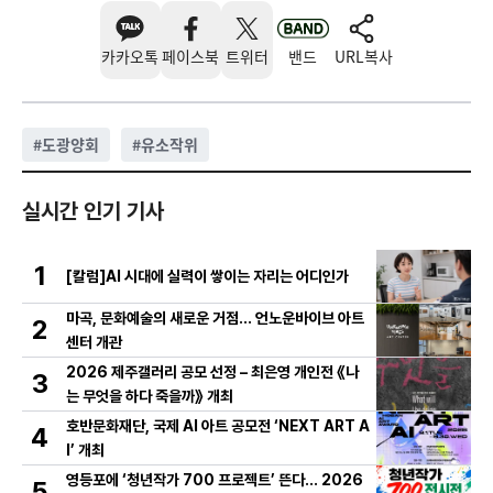
카카오톡
페이스북
트위터
밴드
URL복사
#
도광양회
#
유소작위
실시간 인기 기사
1
[칼럼]AI 시대에 실력이 쌓이는 자리는 어디인가
마곡, 문화예술의 새로운 거점… 언노운바이브 아트
2
센터 개관
2026 제주갤러리 공모 선정 – 최은영 개인전 《나
3
는 무엇을 하다 죽을까》 개최
호반문화재단, 국제 AI 아트 공모전 ‘NEXT ART A
4
I’ 개최
영등포에 ‘청년작가 700 프로젝트’ 뜬다… 2026
5