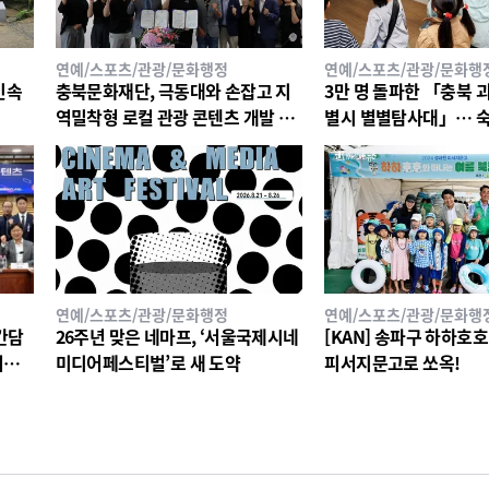
연예/스포츠/관광/문화행정
연예/스포츠/관광/문화행
민속
충북문화재단, 극동대와 손잡고 지
3만 명 돌파한 「충북 
역밀착형 로컬 관광 콘텐츠 개발 나
별시 별별탐사대」… 숙박권부터
선다
대학찰옥수수까지!
연예/스포츠/관광/문화행정
연예/스포츠/관광/문화행
간담
26주년 맞은 네마프, ‘서울국제시네
[KAN] 송파구 하하호
더는
미디어페스티벌’로 새 도약
피서지문고로 쏘옥!