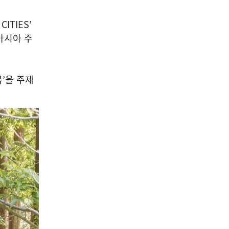
 CITIES’
아시아 주
북
’
을 주제