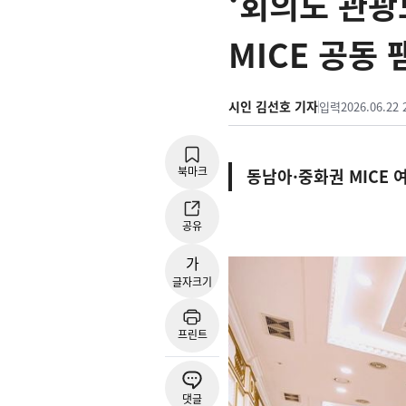
‘회의도 관광
MICE 공동
시인 김선호 기자
입력
2026.06.22 
북마크
동남아·중화권 MICE 
공유
가
글자크기
프린트
댓글