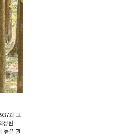
937
과 고
책정원
 높은 관