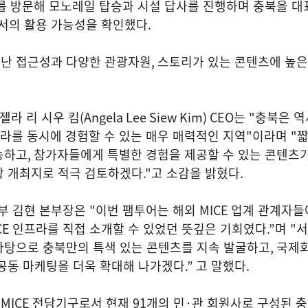
를 방문해 모노레일 탑승과 시설 답사를 진행하며 충북을 대
서의 활용 가능성을 확인했다
.
난 접근성과 다양한 관광자원
,
스토리가 있는 콘텐츠에 높은
젤라 리 시우 킴
(Angela Lee Siew Kim) CEO
는
"
충북은 역
라를 동시에 경험할 수 있는 매우 매력적인 지역
"
이라며
"
짧
능하고
,
참가자들에게 특별한 경험을 제공할 수 있는 콘텐츠
광 개최지로 적극 검토하겠다
."
고 소감을 밝혔다
.
부 김현 본부장은
"
이번 팸투어는 해외
MICE
업계 관계자들
CE
인프라를 직접 소개할 수 있었던 뜻깊은 기회였다
.”
며
"
서
바탕으로 충북만의 특색 있는 콘텐츠를 지속 발굴하고
,
국제회
 공동 마케팅을 더욱 확대해 나가겠다
.”
고 말했다
.
북
MICE
전담기구로서 현재
91
개의 민
·
관 회원사로 구성된 