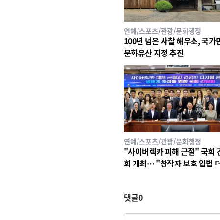
연예/스포츠/관광/문화행정
100년 넘은 사찰 해우소, 국가
문화유산 지정 추진
연예/스포츠/관광/문화행정
"사이버렉카 피해 근절" 국회 
회 개최… "창작자 보호 입법 
미룰 수 없다"
댓글
0