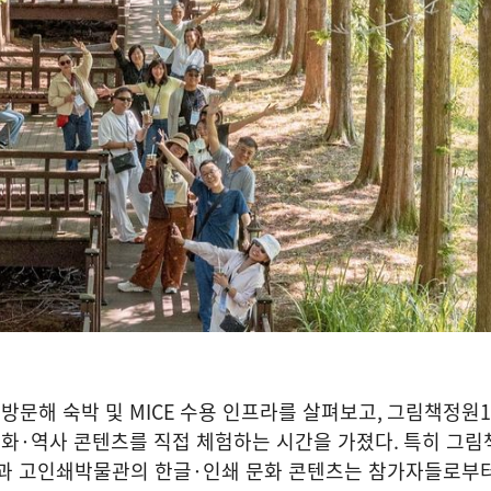
방문해 숙박 및
MICE
수용 인프라를 살펴보고
,
그림책정원
1
문화
·
역사 콘텐츠를 직접 체험하는 시간을 가졌다
.
특히 그림
성과 고인쇄박물관의 한글
·
인쇄 문화 콘텐츠는 참가자들로부터