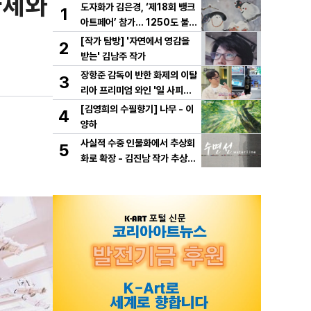
자체와
도자화가 김은경, ‘제18회 뱅크
1
아트페어’ 참가… 1250도 불이
빚은 동화 ‘숲속의 만찬’ 선보여
[작가 탐방] '자연에서 영감을
2
받는' 김남주 작가
장항준 감독이 반한 화제의 이탈
3
리아 프리미엄 와인 '일 사피엔
테', '2026 세계태권도 한마
[김영희의 수필향기] 나무 - 이
4
당' 환영만찬 와인 선정!
양하
사실적 수중 인물화에서 추상회
5
화로 확장 - 김진남 작가 추상
연작 "수면선" 선보인다.