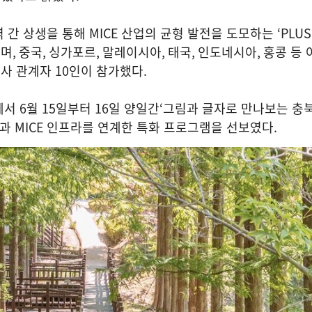
역 간 상생을 통해
MICE
산업의 균형 발전을 도모하는
‘PLUS
으며
,
중국
,
싱가포르
,
말레이시아
,
태국
,
인도네시아
,
홍콩 등 
행사 관계자
10
인이 참가했다
.
에서
6
월
15
일부터
16
일 양일간
‘
그림과 글자로 만나보는 충
원과
MICE
인프라를 연계한 특화 프로그램을 선보였다
.