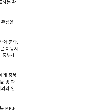
04
표하는 관
 관심을
공연/전시/이벤트
‘2026 서울 시각예술 넥스트
사와 문화
,
100’ 심사위원 위촉…청년예
은 이동시
가 풍부해
술 생태계 혁신 프로젝트 본
격화
2026-08-06
NEXT
국산 AI 반도체, 올해 600억 투입… 일상·산업 현장 속 대규모 실증 착수
에게 충북
울 및 파
의와 인
충북
MICE