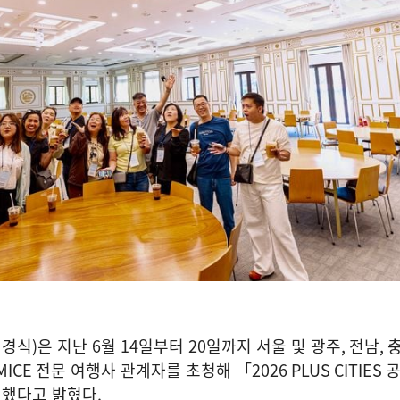
김경식
)
은 지난
6
월
14
일부터
20
일까지 서울 및 광주
,
전남
,
MICE
전문 여행사 관계자를 초청해 「
2026 PLUS CITIES
공
리했다고 밝혔다
.