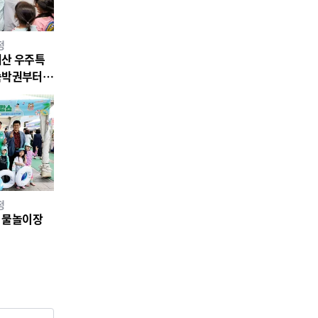
정
괴산 우주특
정
호 물놀이장