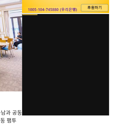
충남과 공동
동 팸투