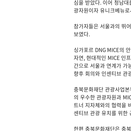
심을 받았다
.
이어 청남대
광자원이자 유니크베뉴로
참가자들은 서울과의 뛰어
보였다
.
싱가포르
DNG MICE
의 안
자연
,
현대적인
MICE
인프
간으로 서울과 연계가 가
향후 회의와 인센티브 관
충북문화재단 관광사업본
의 우수한 관광자원과
MI
트너 지자체와의 협력을 
센티브 관광 유치를 위한
한편 충북문화재단은 충