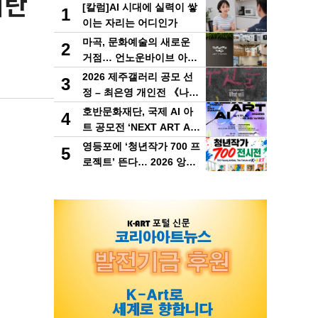
이란
[칼럼]AI 시대에 실력이 쌓
1
이는 자리는 어디인가
마곡, 문화예술의 새로운
2
거점… 언노운바이브 아트
센터 개관
2026 제주갤러리 공모 선
3
정 – 최은영 개인전 《나는
무엇을 하다 죽을까》 개최
호반문화재단, 국제 AI 아
4
트 공모전 ‘NEXT ART AI’
개최
영등포에 ‘청년작가 700 프
5
로젝트’ 뜬다… 2026 앙데
팡당KOREA, 10월 개막