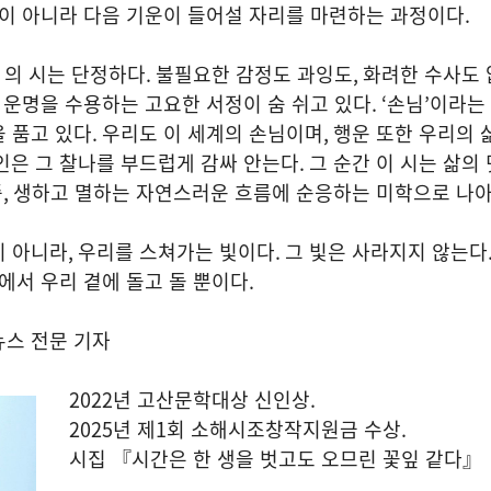
이 아니라 다음 기운이 들어설 자리를 마련하는 과정이다
.
의 시는 단정하다
.
불필요한 감정도 과잉도
,
화려한 수사도 
,
운명을 수용하는 고요한 서정이 숨 쉬고 있다
. ‘
손님
’
이라는
 품고 있다
.
우리도 이 세계의 손님이며
,
행운 또한 우리의 
인은 그 찰나를 부드럽게 감싸 안는다
.
그 순간 이 시는 삶의
즉
,
생하고 멸하는 자연스러운 흐름에 순응하는 미학으로 나
이 아니라
,
우리를 스쳐가는 빛이다
.
그 빛은 사라지지 않는다
에서 우리 곁에 돌고 돌 뿐이다
.
스 전문 기자
2022년 고산문학대상 신인상.
2025년 제1회 소해시조창작지원금 수상.
시집 『시간은 한 생을 벗고도 오므린 꽃잎 같다』