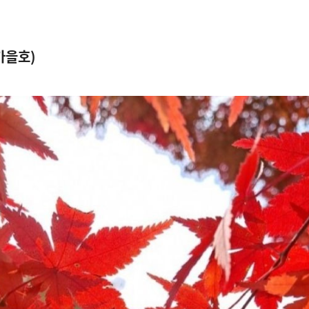
가을호
)