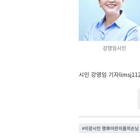
강영임시인
시인 강영임 기자
limsj1
#
이광시인 행幸이란이름의손님