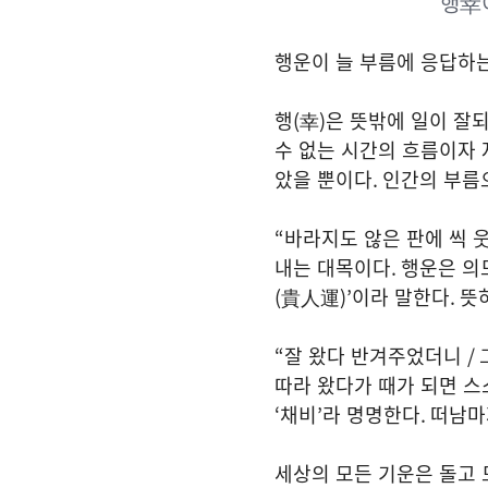
행幸
행운이 늘 부름에 응답하
행
(
幸
)
은 뜻밖에 일이 잘
수 없는 시간의 흐름이자
았을 뿐이다
.
인간의 부름
“
바라지도 않은 판에 씩 
내는 대목이다
.
행운은 의
(
貴人運
)’
이라 말한다
.
뜻
“
잘 왔다 반겨주었더니
/
따라 왔다가 때가 되면 스
‘
채비
’
라 명명한다
.
떠남마
세상의 모든 기운은 돌고 