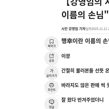
【강영임의 시
이름의 손님"
시인 강영임 기자
입력
2025.11.11 
행幸이란 이름의 손
북마크
이광
공유
간절히 불러본들 선뜻 온
가
글자크기
바라지도 않은 판에 씩
프린트
잘 왔다 반겨주었더니
댓글