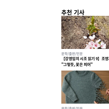
추천 기사
문학/출판/인문
【강영임의 시조 읽기 9】조
"그렇듯, 꽃은 피어"
문학/출판/인문