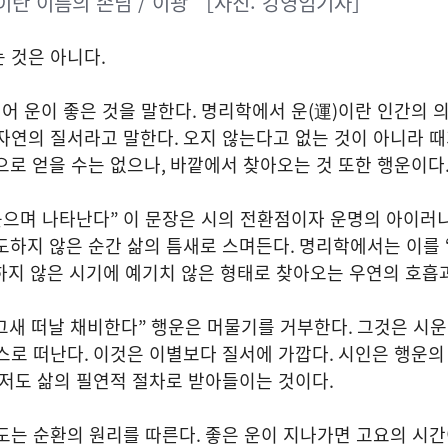
이란 이름의 손님 / 이광 ［사진: 강영임기자］
는 것은 아니다
.
되어 운이 좋은 것을 말한다
.
명리학에서 운
(
運
)
이란 인간의 
 자연의 질서라고 말한다
.
오지 않는다고 없는 것이 아니라 때
으로 얻을 수는 없으나
,
바깥에서 찾아오는 것 또한 행운이다
웃으며 나타난다
”
이 문장은 시의 전환점이자 운명의 아이러
도하지 않은 순간 삶의 틈새로 스며든다
.
명리학에서는 이를
하지 않은 시기에 예기치 않은 형태로 찾아오는 우연의 호흡
그새 떠날 채비한다
”
행운은 머물기를 거부한다
.
그것은 시운
스로 떠난다
.
이것은 이별보다 질서에 가깝다
.
시인은 행운의
저도 삶의 필연적 절차로 받아들이는 것이다
.
도는 순환의 원리를 따른다
.
좋은 운이 지나가면 고요의 시간