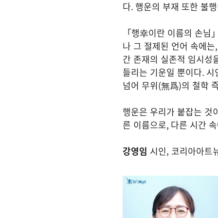
다
.
행운의 부재 또한 불행
「행幸이란 이름의 손님」
나 그 절제된 언어 속에는
간 존재의 실존적 임시성을
들리는 기운일 뿐이다
.
시
넘어 무위
(
無爲
)
의 철학 
행운은 우리가 붙잡는 것
른 이름으로
,
다른 시간 속
강영임
시인, 코리아아트뉴