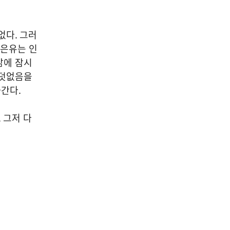
04
없다
.
그러
 은유는 인
삶에 잠시
 덧없음을
공연/전시/이벤트
아간다
.
2026 제주갤러리 공모 선정
– 최은영 개인전 《나는 무엇
.
그저 다
을 하다 죽을까》 개최
2026-08-08
NEXT
축구장 13개 크기 "잠실 전시컨벤션센터 " 조성 본격화