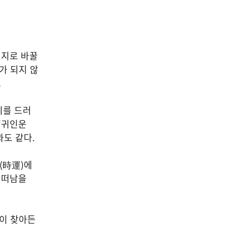
의지로 바꿀
가 되지 않
.
니를 드러
‘
귀인운
과도 같다
.
(
時運
)
에
 떠남을
이 찾아든