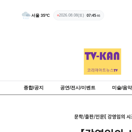
서울
35
ºC
2026.08.08(토)
07:45
47
종합/공지
공연/전시/이벤트
미술/음악
문학/출판/인문
[ 강영임의 시