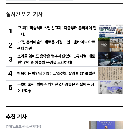
실시간 인기 기사
[기획] '미술서비스업 신고제' 지금부터 준비해야 합
1
니다.
마곡, 문화예술의 새로운 거점… 언노운바이브 아트
2
센터 개관
소리를 잃어도 음악은 멈추지 않았다…뮤지컬 '베토
3
벤', 인간과 예술의 운명을 노래하다!
4
떡볶이는 하얀색이었다...'조선의 살림 비법' 특별전
금호미술관, 박혜수 개인전 《사람들은 진실에 관심
5
이 없다》
추천 기사
연예/스포츠/관광/문화행정