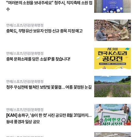
“여러분의 소원을 보내주세요” 청주시, 직지축제 소원 접
수
연예/스포츠/관광/문화행정
충북도, 무형유산 보유자 인정·신규 종목 지정 예고
연예/스포츠/관광/문화행정
충북 문화소재를 담은 소설 IP를 찾습니다!
연예/스포츠/관광/문화행정
청주 무심천에 펼쳐진 보랏빛 꽃물결… 여름 꽃정원 눈길
연예/스포츠/관광/문화행정
[KAN] 송파구, ‘송이 한 컷’ 사진 공모전 8월 31일까지…
동네 풍경과 일상 공모