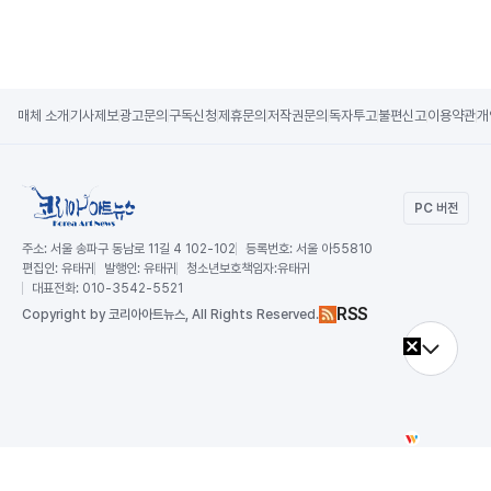
매체 소개
기사제보
광고문의
구독신청
제휴문의
저작권문의
독자투고
불편신고
이용약관
개
PC 버전
주소:
서울 송파구 동남로 11길 4 102-102
등록번호:
서울 아55810
편집인:
유태귀
발행인:
유태귀
청소년보호책임자:
유태귀
대표전화:
010-3542-5521
RSS
Copy
right by 코리아아트뉴스,
All Rights Reserved.