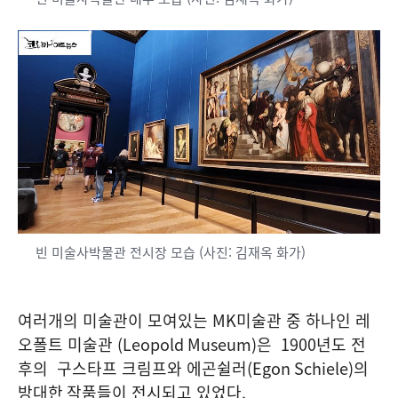
빈 미술사박물관 전시장 모습 (사진: 김재옥 화가)
여러개의 미술관이 모여있는
MK
미술관 중 하나인 레
오폴트 미술관
(Leopold Museum)
은 1900년도 전
후의 구스타프 크림프와 에곤쉴러
(Egon Schiele)의
방대한
작품들이 전시되고 있었다
.