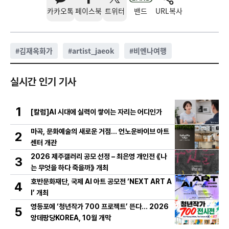
카카오톡
페이스북
트위터
밴드
URL복사
#
김재옥화가
#
artist_jaeok
#
비엔나여행
실시간 인기 기사
1
[칼럼]AI 시대에 실력이 쌓이는 자리는 어디인가
마곡, 문화예술의 새로운 거점… 언노운바이브 아트
2
센터 개관
2026 제주갤러리 공모 선정 – 최은영 개인전 《나
3
는 무엇을 하다 죽을까》 개최
호반문화재단, 국제 AI 아트 공모전 ‘NEXT ART A
4
I’ 개최
영등포에 ‘청년작가 700 프로젝트’ 뜬다… 2026
5
앙데팡당KOREA, 10월 개막