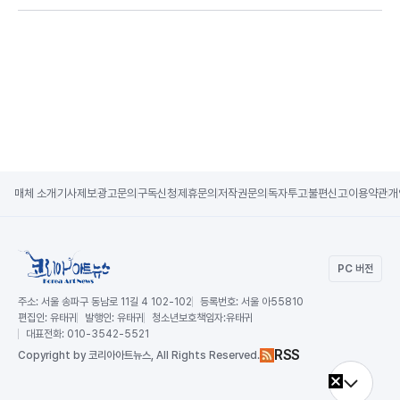
매체 소개
기사제보
광고문의
구독신청
제휴문의
저작권문의
독자투고
불편신고
이용약관
개
PC 버전
주소:
서울 송파구 동남로 11길 4 102-102
등록번호:
서울 아55810
편집인:
유태귀
발행인:
유태귀
청소년보호책임자:
유태귀
대표전화:
010-3542-5521
RSS
Copy
right by 코리아아트뉴스,
All Rights Reserved.