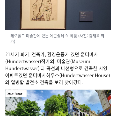
레오폴드 미술관에 있는 에곤쉴레 의 작품 (사진: 김재옥 화
가)
21
세기 화가
,
건축가
,
환경운동가 였던 훈더바사
(Hundertwasser)
작가의 미술관
(Museum
Hundertwasser)
과 곡선과 나선형으로 건축한 시영
아파트였던 훈더바사하우스
(Hundertwasser House)
와 열병합 발전소 건축을 보러 찾아갔다
.