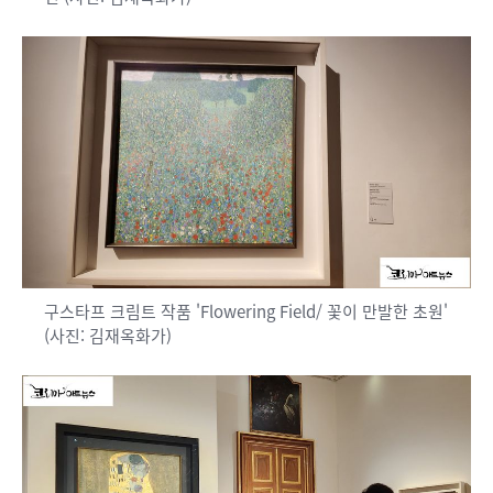
구스타프 크림트 작품 'Flowering Field/ 꽃이 만발한 초원'
(사진: 김재옥화가)