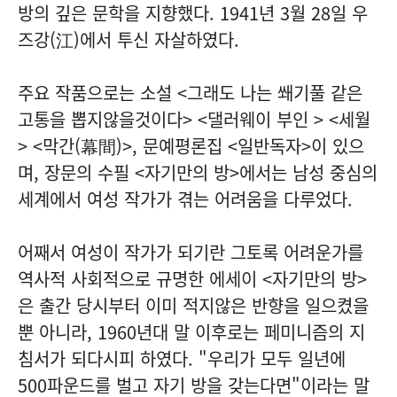
방의 깊은 문학을 지향했다. 1941년 3월 28일 우
즈강(江)에서 투신 자살하였다.
주요 작품으로는 소설 <그래도 나는 쐐기풀 같은
고통을 뽑지않을것이다> <댈러웨이 부인 > <세월
> <막간(幕間)>, 문예평론집 <일반독자>이 있으
며, 장문의 수필 <자기만의 방>에서는 남성 중심의
세계에서 여성 작가가 겪는 어려움을 다루었다.
어째서 여성이 작가가 되기란 그토록 어려운가를
역사적 사회적으로 규명한 에세이 <자기만의 방>
은 출간 당시부터 이미 적지않은 반향을 일으켰을
뿐 아니라, 1960년대 말 이후로는 페미니즘의 지
침서가 되다시피 하였다. "우리가 모두 일년에
500파운드를 벌고 자기 방을 갖는다면"이라는 말