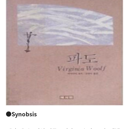
●Synobsis