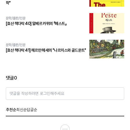
학"
문학/출판/인문
[효산 책다락 40] 알베르 카뮈의 『페스트』
문학/출판/인문
[효산 책다락 41] 헤르만 헤세의 "나르치스와 골드문트"
댓글
0
댓글을 작성하려면 로그인해주세요
추천순
최신순
답글순