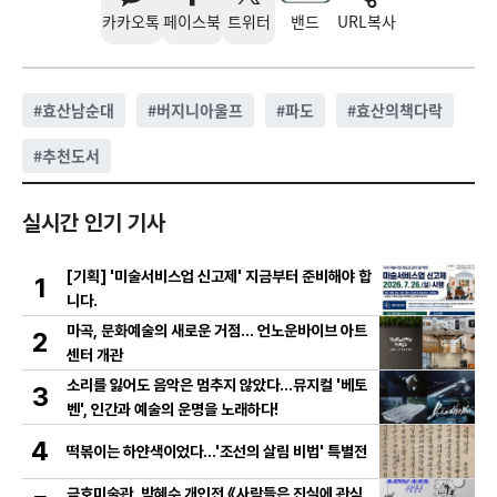
카카오톡
페이스북
트위터
밴드
URL복사
#
효산남순대
#
버지니아울프
#
파도
#
효산의책다락
#
추천도서
실시간 인기 기사
[기획] '미술서비스업 신고제' 지금부터 준비해야 합
1
니다.
마곡, 문화예술의 새로운 거점… 언노운바이브 아트
2
센터 개관
소리를 잃어도 음악은 멈추지 않았다…뮤지컬 '베토
3
벤', 인간과 예술의 운명을 노래하다!
4
떡볶이는 하얀색이었다...'조선의 살림 비법' 특별전
금호미술관, 박혜수 개인전 《사람들은 진실에 관심