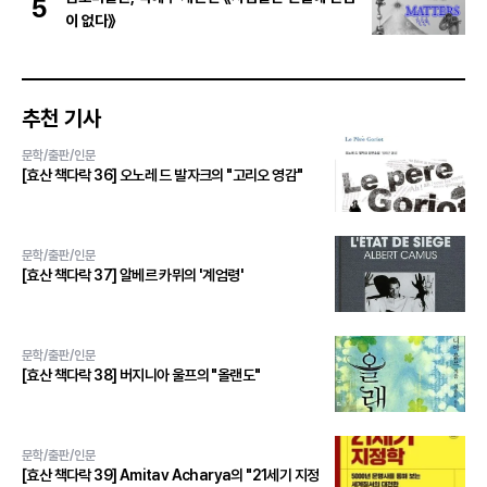
5
이 없다》
추천 기사
문학/출판/인문
[효산 책다락 36] 오노레 드 발자크의 "고리오 영감"
문학/출판/인문
[효산 책다락 37] 알베르 카뮈의 '계엄령'
문학/출판/인문
[효산 책다락 38] 버지니아 울프의 "올랜도"
문학/출판/인문
[효산 책다락 39] Amitav Acharya의 "21세기 지정