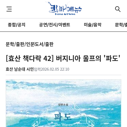
종합/공지
공연/전시/이벤트
미술/음악
문학/
문학/출판/인문
도서/출판
[효산 책다락 42] 버지니아 울프의 '파도'
효산 남순대 시인
입력
2026.02.05 22:10