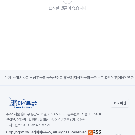
표시할 댓글이 없습니다
매체 소개
기사제보
광고문의
구독신청
제휴문의
저작권문의
독자투고
불편신고
이용약관
개
PC 버전
주소:
서울 송파구 동남로 11길 4 102-102
등록번호:
서울 아55810
편집인:
유태귀
발행인:
유태귀
청소년보호책임자:
유태귀
대표전화:
010-3542-5521
RSS
Copy
right by 코리아아트뉴스,
All Rights Reserved.