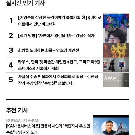
실시간 인기 기사
[지영순의 삼삼한 음악이야기 특별기획 ④] 《바이로
1
이트에서 만난 바그너》
2
[작가 탐방] '자연에서 영감을 받는' 김남주 작가
3
희망을 노래하는 화폭 – 안호경 개인전
카우스, 한국 첫 미술관 개인전 《친구, 그리고 이웃》
4
스페이스K 서울에서 개최
사실적 수중 인물화에서 추상회화로 확장 - 김진남
5
작가 추상 연작 "수면선" 선보인다.
추천 기사
옴니버스Art/TV-KAN
[KAN: 옴니버스 아트] 민동식 시인의 "독립지사 우초 민
순호" 감성 시와 노래