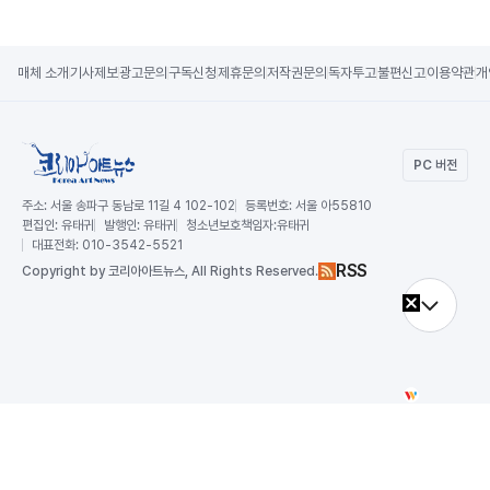
매체 소개
기사제보
광고문의
구독신청
제휴문의
저작권문의
독자투고
불편신고
이용약관
개
PC 버전
주소:
서울 송파구 동남로 11길 4 102-102
등록번호:
서울 아55810
편집인:
유태귀
발행인:
유태귀
청소년보호책임자:
유태귀
대표전화:
010-3542-5521
RSS
Copy
right by 코리아아트뉴스,
All Rights Reserved.