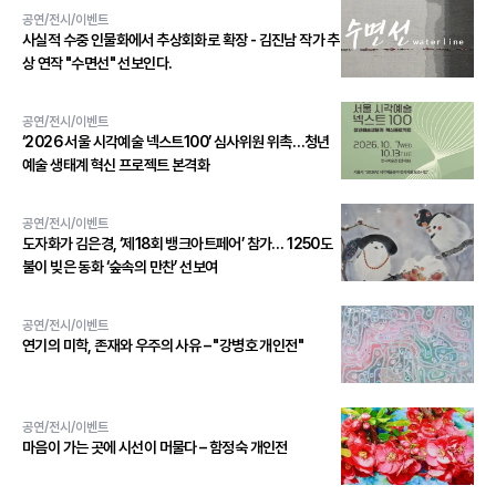
공연/전시/이벤트
사실적 수중 인물화에서 추상회화로 확장 - 김진남 작가 추
상 연작 "수면선" 선보인다.
공연/전시/이벤트
‘2026 서울 시각예술 넥스트100’ 심사위원 위촉…청년
예술 생태계 혁신 프로젝트 본격화
공연/전시/이벤트
도자화가 김은경, ‘제18회 뱅크아트페어’ 참가… 1250도
불이 빚은 동화 ‘숲속의 만찬’ 선보여
공연/전시/이벤트
연기의 미학, 존재와 우주의 사유 – "강병호 개인전"
공연/전시/이벤트
마음이 가는 곳에 시선이 머물다 – 함정숙 개인전