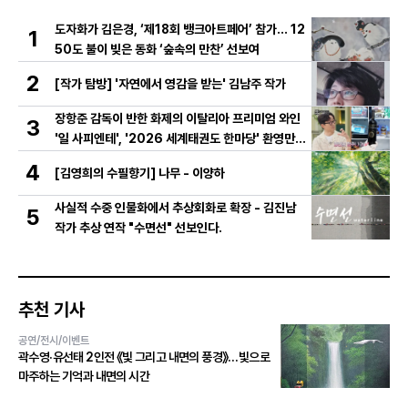
도자화가 김은경, ‘제18회 뱅크아트페어’ 참가… 12
1
50도 불이 빚은 동화 ‘숲속의 만찬’ 선보여
2
[작가 탐방] '자연에서 영감을 받는' 김남주 작가
장항준 감독이 반한 화제의 이탈리아 프리미엄 와인
3
'일 사피엔테', '2026 세계태권도 한마당' 환영만찬
와인 선정!
4
[김영희의 수필향기] 나무 - 이양하
사실적 수중 인물화에서 추상회화로 확장 - 김진남
5
작가 추상 연작 "수면선" 선보인다.
추천 기사
공연/전시/이벤트
곽수영·유선태 2인전 《빛 그리고 내면의 풍경》…빛으로
마주하는 기억과 내면의 시간