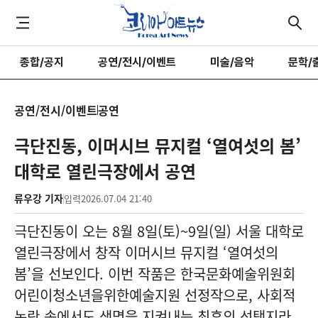
종합/공지
공연/전시/이벤트
미술/음악
문학/
공연/전시/이벤트
공연
극단진동, 이머시브 뮤지컬 ‘열여섯의 봄’
대학로 열린극장에서 공연
류우강 기자
입력
2026.07.04 21:40
극단진동이 오는 8월 8일(토)~9일(일) 서울 대학로
열린극장에서 창작 이머시브 뮤지컬 ‘열여섯의
봄’을 선보인다. 이번 작품은 한국문화예술위원회
어린이청소년을위한예술지원 선정작으로, 사회적
논란 속에서도 생명을 지켜내는 최후의 선택지라