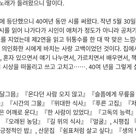
 노래가 들려왔으니 말이다
.
에 등단했으니
40
여년 동안 시를 써왔다
.
작년
5
월
30
일
 시를 읽어 나가다가 시인이 애처가 정도가 아니라 공처
소를 지었는데 제
2
연을 읽고 뒤통수를 한 대 딱 맞은 느낌
 의인화한 시에게 바치는 사랑 고백이었던 것이다
.
집에
,
혼자 있으면서 얘기 나누면서
,
가르치면서 배우면서
,
책
게 시상을 떠올리고 쓰고 고치고……
. 40
여 년을 그렇게 
달그믐』『온다던 사람 오지 않고』『슬픔에게 무릎을
꽃』『시간의 그물』『위대한 식사』『푸른 고집』『
은 어깨로 운다』『한 사람이 있었다』『고독의 능력
 『오래된 농담』『길 위의 식사』『얼굴』
,
시평집 
『긍정적인 밥』
,
산문집 『쉼표처럼 살고 싶다』『생의