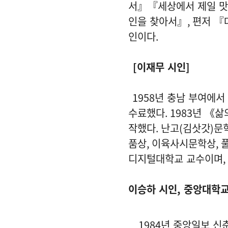
서』『세상에서 제일 
인을 찾아서』
,
편저 『
인이다
.
[
이재무 시인
]
1958
년 충남 부여에서
수료했다
. 1983
년 《삶
작했다
.
난고
(
김삿갓
)
문
품상
,
이육사시문학상
,
디지털대학교 교수이며
,
이승하 시인, 중앙대학
1984년 중앙일보 신