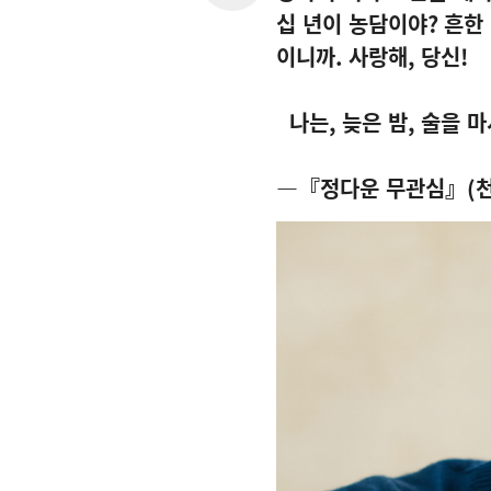
십 년이 농담이야
?
흔한
이니까
.
사랑해
,
당신
!
나는
,
늦은 밤
,
술을 마
―『정다운 무관심』
(