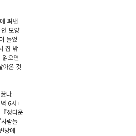
에 펴낸
가인 모양
이 들었
서 집 밖
 읽으면
살아온 것
 꿇다』
저녁
6
시』
』『정다운
『사람들
 변방에