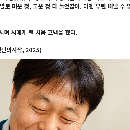
 말로 미운 정
,
고운 정 다 들었잖아
.
이젠 우린 떠날 수 
시며 시에게 맨 처음 고백을 했다
.
천년의시작
, 2025)