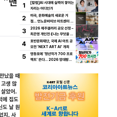
 "맨
[칼럼]AI 시대에 실력이 쌓이는
1
자리는 어디인가
마곡, 문화예술의 새로운 거
2
점… 언노운바이브 아트센터 개
관
2026 제주갤러리 공모 선정 –
3
최은영 개인전 《나는 무엇을 하
다 죽을까》 개최
호반문화재단, 국제 AI 아트 공
4
모전 ‘NEXT ART AI’ 개최
영등포에 ‘청년작가 700 프로
5
젝트’ 뜬다… 2026 앙데팡당K
OREA, 10월 개막
 만났을 때
 고생 많
 살았어
.
덕에 집도
신도 날 원
싶었지
.
사