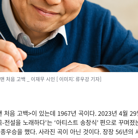
맨 처음 고백 _ 이재무 시인 [ 이미지: 류우강 기자]
맨 처음 고백
>
이 있는데
1967
년 곡이다
. 2023
년
4
월
29
곡
-
전설을 노래하다
’
는
‘
아티스트 송창식
’
편으로 꾸며졌
최종우승을 했다
.
사라진 곡이 아닌 것이다
.
장장
56
년의 