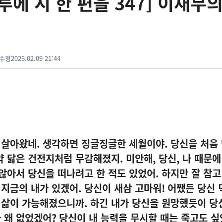
에 시 한 편을 347] 이재무의
수정
2026.02.09 21:44
 살아왔네
.
생각하면 징글징글한 세월이야
.
당신을 처음
 약 닳은 건전지처럼 무감해졌지
.
미안해
,
당신
,
나 때문에
 않아서 당신을 떠나려고 한 적도 있었어
.
하지만 잘 참고
 지금의 내가 있겠어
.
당신이 새삼 고마워
!
어쨌든 당신 
 삶이 가능해졌으니까
.
하긴 내가 당신을 원망했듯이 당
 왜 없었겠어
?
당신이 내 능력을 무시할 때는 죽고도 