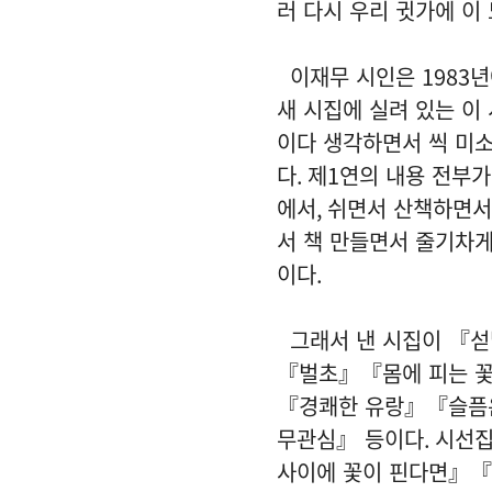
러 다시 우리 귓가에 이
이재무 시인은
1983
년
새 시집에 실려 있는 이
이다 생각하면서 씩 미
다
.
제
1
연의 내용 전부가
에서
,
쉬면서 산책하면서
서 책 만들면서 줄기차
이다
.
그래서 낸 시집이 『섣
『벌초』『몸에 피는 
『경쾌한 유랑』『슬픔
무관심』 등이다
.
시선집
사이에 꽃이 핀다면』