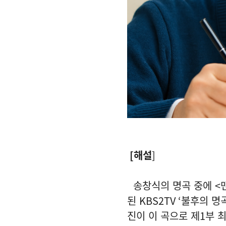
[
해설
]
송창식의 명곡 중에
<
된
KBS2TV ‘
불후의 명
진이 이 곡으로 제
1
부 