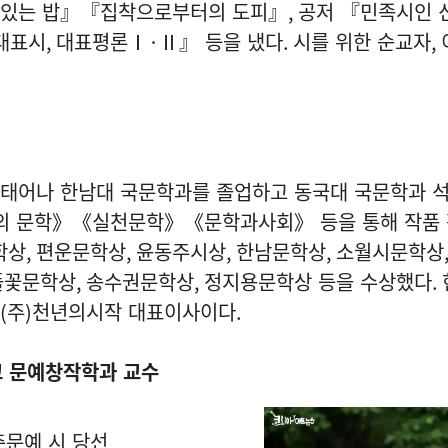
맛있는 밥』『집착으로부터의 도피』
,
공저 『민족시인 
대표시
,
대표평론Ⅰ
·
Ⅱ』 등을 냈다
.
시를 위한 순교자
,
 태어나 한남대 국문학과를 졸업하고 동국대 국문학과 
의 문학》《실천문학》《문학과사회》 등을 통해 작품 
학상
,
편운문학상
,
윤동주시상
,
한남문학상
,
소월시문학상
풀꽃문학상
,
송수권문학상
,
정지용문학상 등을 수상했다
.
 (
주
)
천년의시작 대표이사이다
.
교 문예창작학과 교수
춘문예 시 당선