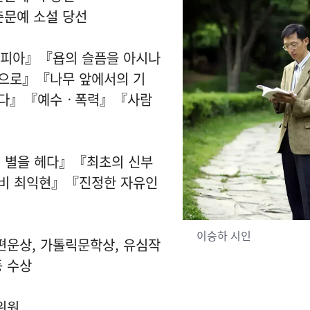
춘문예 소설 당선
토피아』『욥의 슬픔을 아시나
으로』『나무 앞에서의 기
하다』『예수ㆍ폭력』『사람
 별을 헤다』『최초의 신부
비 최익현』『진정한 자유인
이승하 시인
편운상, 가톨릭문학상, 유심작
등 수상
위원