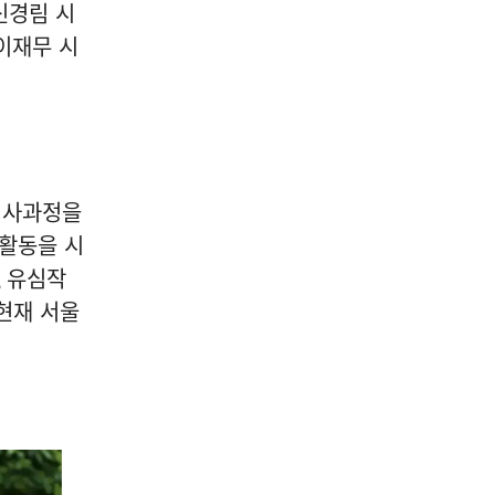
04
신경림 시
이재무 시
공연/전시/이벤트
마곡, 문화예술의 새로운 거
석사과정을
점… 언노운바이브 아트센터
활동을 시
개관
,
유심작
2026-08-08
NEXT
[도로시의 음악 산책] 너무 늦게 도착한 편지 | 계절 속 추억과 사랑을 담은 Retro Old Pop 13곡
현재 서울