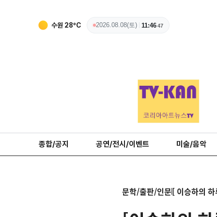
청주
28
ºC
2026.08.08(토)
11:46
49
종합/공지
공연/전시/이벤트
미술/음악
문학/출판/인문
[ 이승하의 하