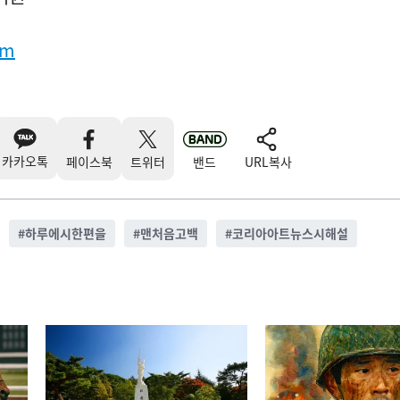
om
카카오톡
페이스북
트위터
밴드
URL복사
#
하루에시한편을
#
맨처음고백
#
코리아아트뉴스시해설