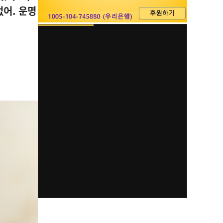
없어
.
운명