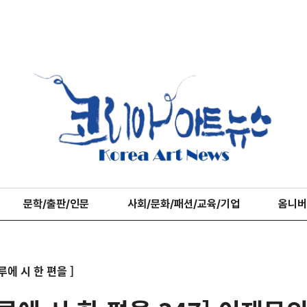
문학/출판/인문
사회/문화/패션/교육/기업
옴니버
루에 시 한 편을 ]