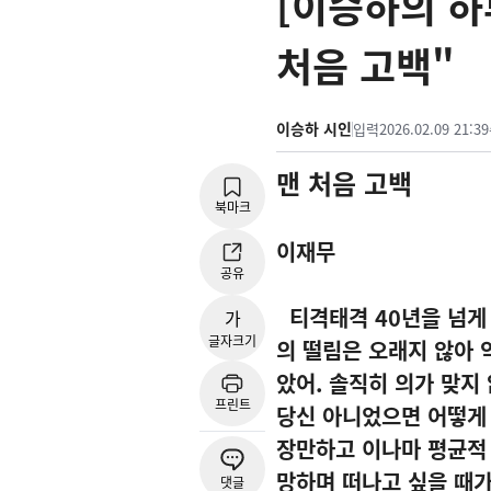
[이승하의 하루
처음 고백"
이승하 시인
입력
2026.02.09 21:39
맨 처음 고백
북마크
이재무
공유
티격태격
40
년을 넘게
가
글자크기
의 떨림은 오래지 않아
았어
.
솔직히 의가 맞지
프린트
당신 아니었으면 어떻게
장만하고 이나마 평균적
망하며 떠나고 싶을 때가
댓글