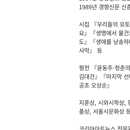
1989년 경향신문 신
시집 『우리들의 유
요』『생명에서 물건
도』『생애를 낭송
사막』 등
평전 『윤동주-청춘의
김대건』『마지막 선
공초 오상순』
지훈상, 시와시학상, 
품상, 서울시문화상 
코리아아트뉴스 전문