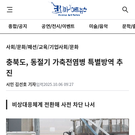
종합/공지
공연/전시/이벤트
미술/음악
문학/
사회/문화/패션/교육/기업
사회/문화
충북도, 동절기 가축전염병 특별방역 추
진
시인 김선호 기자
입력
2025.10.06 09:27
비상대응체계 전환해 사전 차단 나서