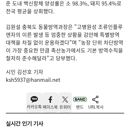
준 도내 백신항체 양성률은 소 98.3%, 돼지 95.4%로
전국 평균을 상회했다.
김원설 충북도 동물방역과장은 "고병원성 조류인플루
엔자의 이른 발생 등 엄중한 상황을 감안해 특별방역
대책을 차질 없이 운용하겠다"며 "농장 단위 차단방역
이 가장 중요한 만큼 축산농가에서도 기본 방역수칙을
철저히 준수해달라"고 당부했다.
시인 김선호 기자
ksh5937@hanmail.net
카카오톡
페이스북
트위터
밴드
URL복사
실시간 인기 기사