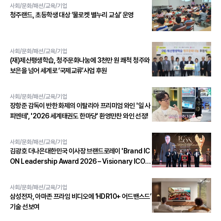
사회/문화/패션/교육/기업
청주랜드, 초등학생 대상 ‘물로켓 별누리 교실’ 운영
사회/문화/패션/교육/기업
(재)제산평생학습, 청주문화나눔에 3천만 원 쾌척 청주와
보은을 넘어 세계로 ‘국제교류’사업 후원
사회/문화/패션/교육/기업
장항준 감독이 반한 화제의 이탈리아 프리미엄 와인 '일 사
피엔테', '2026 세계태권도 한마당' 환영만찬 와인 선정!
사회/문화/패션/교육/기업
김광호 더나은대한민국 이사장 브랜드로레이 'Brand IC
ON Leadership Award 2026 – Visionary ICON'
수상
사회/문화/패션/교육/기업
삼성전자, 아마존 프라임 비디오에 ‘HDR10+ 어드밴스드’
기술 선보여