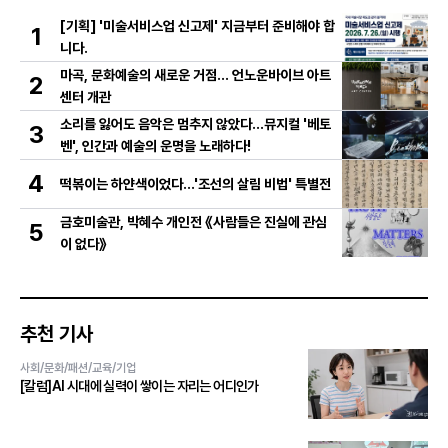
[기획] '미술서비스업 신고제' 지금부터 준비해야 합
1
니다.
마곡, 문화예술의 새로운 거점… 언노운바이브 아트
2
센터 개관
소리를 잃어도 음악은 멈추지 않았다…뮤지컬 '베토
3
벤', 인간과 예술의 운명을 노래하다!
4
떡볶이는 하얀색이었다...'조선의 살림 비법' 특별전
금호미술관, 박혜수 개인전 《사람들은 진실에 관심
5
이 없다》
추천 기사
사회/문화/패션/교육/기업
[칼럼]AI 시대에 실력이 쌓이는 자리는 어디인가