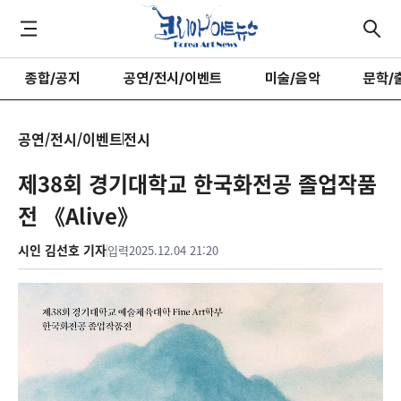
종합/공지
공연/전시/이벤트
미술/음악
문학/
공연/전시/이벤트
전시
제38회 경기대학교 한국화전공 졸업작품
전 《Alive》
시인 김선호 기자
입력
2025.12.04 21:20