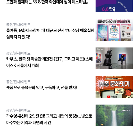
도민과 함께하는 『8.8 한국 와인데이 썸머 페스티벌』
공연/전시/이벤트
올여름, 문화제조창 어때! 대규모 전시부터 상상 예술실험
실까지 다 있다!
공연/전시/이벤트
카우스, 한국 첫 미술관 개인전 《친구, 그리고 이웃》 스페
이스K 서울에서 개최
공연/전시/이벤트
숏폼으로 충북문화 잇고, 구독하고, 선물 받자!
공연/전시/이벤트
곽수영·유선태 2인전 《빛 그리고 내면의 풍경》…빛으로
마주하는 기억과 내면의 시간