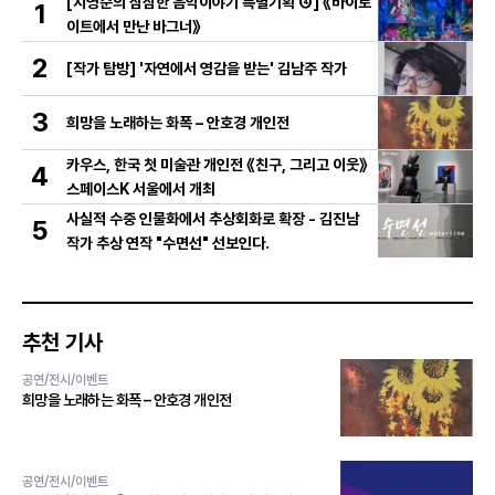
[지영순의 삼삼한 음악이야기 특별기획 ④] 《바이로
1
이트에서 만난 바그너》
2
[작가 탐방] '자연에서 영감을 받는' 김남주 작가
3
희망을 노래하는 화폭 – 안호경 개인전
카우스, 한국 첫 미술관 개인전 《친구, 그리고 이웃》
4
스페이스K 서울에서 개최
사실적 수중 인물화에서 추상회화로 확장 - 김진남
5
작가 추상 연작 "수면선" 선보인다.
추천 기사
공연/전시/이벤트
희망을 노래하는 화폭 – 안호경 개인전
공연/전시/이벤트