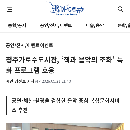
종합/공지
공연/전시/이벤트
미술/음악
문학/
공연/전시/이벤트
이벤트
청주가로수도서관, ‘책과 음악의 조화’ 특
화 프로그램 호응
시인 김선호 기자
입력
2026.05.21 21:40
공연·체험·힐링을 결합한 음악 중심 복합문화서비
스 추진