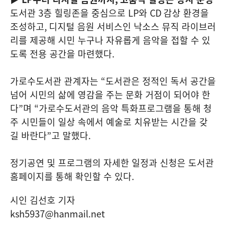
도서관
3
층 힐링존을 중심으로
LP
와
CD
감상 환경을
조성하고
,
디지털 음원 서비스인 낙소스 뮤직 라이브러
리를 제공해 시민 누구나 자유롭게 음악을 접할 수 있
도록 전용 공간을 마련했다
.
가로수도서관 관계자는
“
도서관은 정적인 독서 공간을
넘어 시민의 삶에 영감을 주는 문화 거점이 되어야 한
다
”
며
“
가로수도서관의 음악 특화프로그램을 통해 청
주 시민들이 일상 속에서 예술로 치유받는 시간을 갖
길 바란다
”
고 말했다
.
정기공연 및 프로그램의 자세한 일정과 신청은 도서관
홈페이지를 통해 확인할 수 있다
.
시인 김선호 기자
ksh5937@hanmail.net