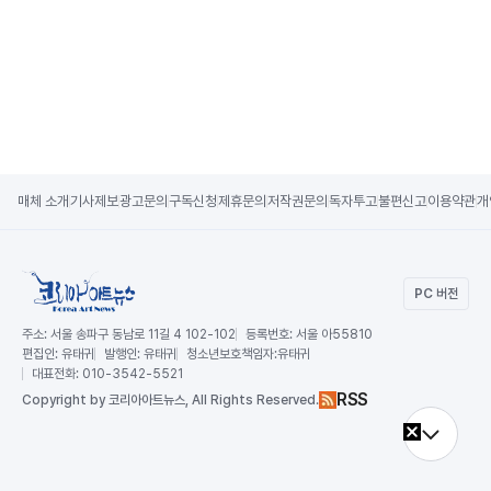
매체 소개
기사제보
광고문의
구독신청
제휴문의
저작권문의
독자투고
불편신고
이용약관
개
PC 버전
주소:
서울 송파구 동남로 11길 4 102-102
등록번호:
서울 아55810
편집인:
유태귀
발행인:
유태귀
청소년보호책임자:
유태귀
대표전화:
010-3542-5521
RSS
Copy
right by 코리아아트뉴스,
All Rights Reserved.