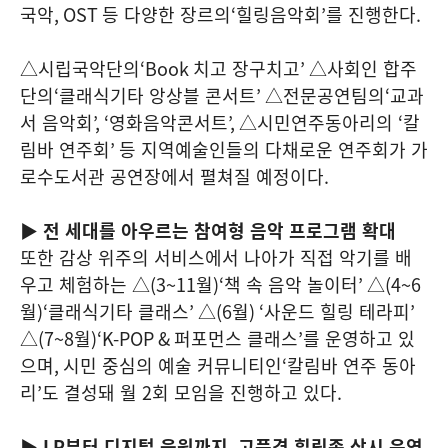
국악
, OST
등 다양한 장르의
‘
힐링음악회
’
를 진행한다
.
△시립국악단의
‘Book
치고 장구치고
’
△사회인 합주
단의
‘
클래식기타 앙상블 콘서트
’
△전문공연팀의
‘
교과
서 음악회
’, ‘
영화음악콘서트
’,
△시민연주동아리의
‘
칼
림바 연주회
’
등 지역예술인들의 다채로운 연주회가 가
로수도서관 공연장에서 펼쳐질 예정이다
.
▶ 전 세대를 아우르는 참여형 음악 프로그램 확대
또한 감상 위주의 서비스에서 나아가 직접 악기를 배
우고 체험하는 △
(3~11
월
)‘
책 속 음악 놀이터
’
△
(4~6
월
)‘
클래식기타 클래스
’
△
(6
월
) ‘
사운드 힐링 테라피
’
△
(7~8
월
)‘K-POP &
퍼포먼스 클래스
’
를 운영하고 있
으며
,
시민 중심의 예술 커뮤니티인
‘
칼림바 연주 동아
리
’
도 결성돼 월
2
회 모임을 진행하고 있다
.
▶
LP
부터 디지털 음원까지
,
고품격 힐링존 상시 운영