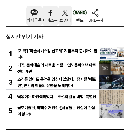
카카오톡
페이스북
트위터
밴드
URL복사
실시간 인기 기사
[기획] '미술서비스업 신고제' 지금부터 준비해야 합
1
니다.
마곡, 문화예술의 새로운 거점… 언노운바이브 아트
2
센터 개관
소리를 잃어도 음악은 멈추지 않았다…뮤지컬 '베토
3
벤', 인간과 예술의 운명을 노래하다!
4
떡볶이는 하얀색이었다...'조선의 살림 비법' 특별전
금호미술관, 박혜수 개인전 《사람들은 진실에 관심
5
이 없다》