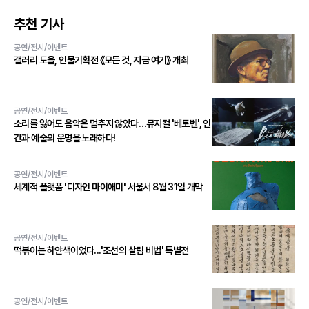
추천 기사
공연/전시/이벤트
갤러리 도올, 인물기획전 《모든 것, 지금 여기》 개최
공연/전시/이벤트
소리를 잃어도 음악은 멈추지 않았다…뮤지컬 '베토벤', 인
간과 예술의 운명을 노래하다!
공연/전시/이벤트
세계적 플랫폼 '디자인 마이애미' 서울서 8월 31일 개막
공연/전시/이벤트
떡볶이는 하얀색이었다...'조선의 살림 비법' 특별전
공연/전시/이벤트