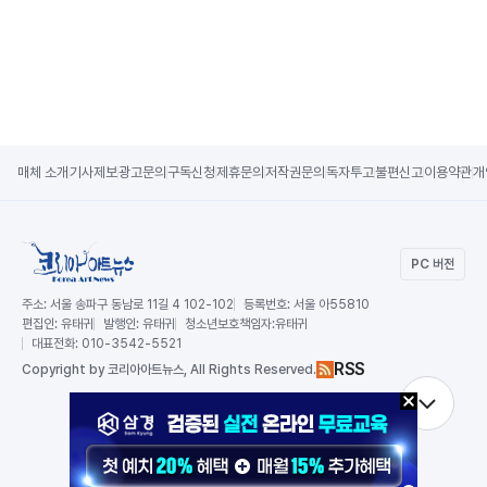
매체 소개
기사제보
광고문의
구독신청
제휴문의
저작권문의
독자투고
불편신고
이용약관
개
PC 버전
주소:
서울 송파구 동남로 11길 4 102-102
등록번호:
서울 아55810
편집인:
유태귀
발행인:
유태귀
청소년보호책임자:
유태귀
대표전화:
010-3542-5521
RSS
Copy
right by 코리아아트뉴스,
All Rights Reserved.