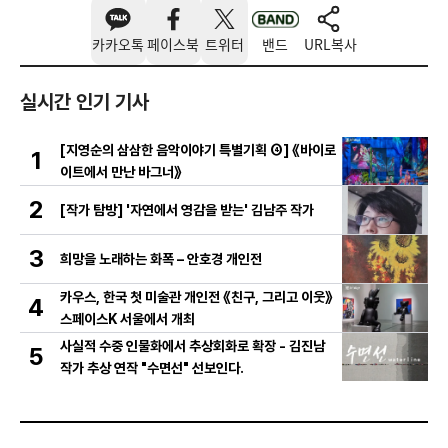
카카오톡
페이스북
트위터
밴드
URL복사
실시간 인기 기사
[지영순의 삼삼한 음악이야기 특별기획 ④] 《바이로
1
이트에서 만난 바그너》
2
[작가 탐방] '자연에서 영감을 받는' 김남주 작가
3
희망을 노래하는 화폭 – 안호경 개인전
카우스, 한국 첫 미술관 개인전 《친구, 그리고 이웃》
4
스페이스K 서울에서 개최
사실적 수중 인물화에서 추상회화로 확장 - 김진남
5
작가 추상 연작 "수면선" 선보인다.