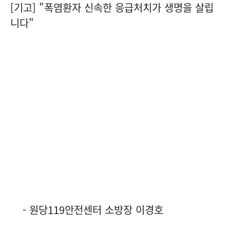
[기고] "폭염환자 신속한 응급처치가 생명을 살립
니다"
- 원당119안전센터 소방장 이경호