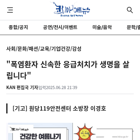
종합/공지
공연/전시/이벤트
미술/음악
문학/
사회/문화/패션/교육/기업
건강/감성
"폭염환자 신속한 응급처치가 생명을 살
립니다"
KAN 편집국 기자
입력
2025.06.28 21:39
[기고] 원당119안전센터 소방장 이경호