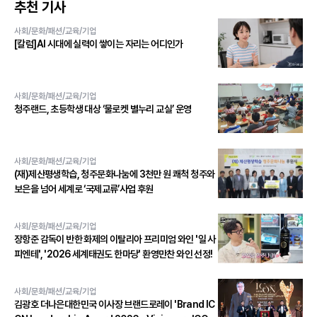
추천 기사
사회/문화/패션/교육/기업
[칼럼]AI 시대에 실력이 쌓이는 자리는 어디인가
사회/문화/패션/교육/기업
청주랜드, 초등학생 대상 ‘물로켓 별누리 교실’ 운영
사회/문화/패션/교육/기업
(재)제산평생학습, 청주문화나눔에 3천만 원 쾌척 청주와
보은을 넘어 세계로 ‘국제교류’사업 후원
사회/문화/패션/교육/기업
장항준 감독이 반한 화제의 이탈리아 프리미엄 와인 '일 사
피엔테', '2026 세계태권도 한마당' 환영만찬 와인 선정!
사회/문화/패션/교육/기업
김광호 더나은대한민국 이사장 브랜드로레이 'Brand IC