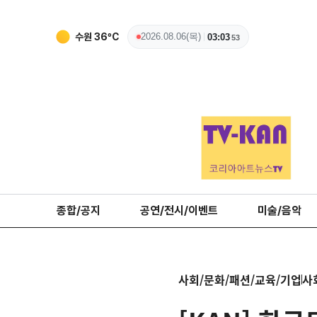
수원
36
ºC
2026.08.06(목)
03:03
54
종합/공지
공연/전시/이벤트
미술/음악
사회/문화/패션/교육/기업
사