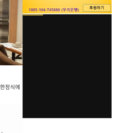
]
음 한정식에