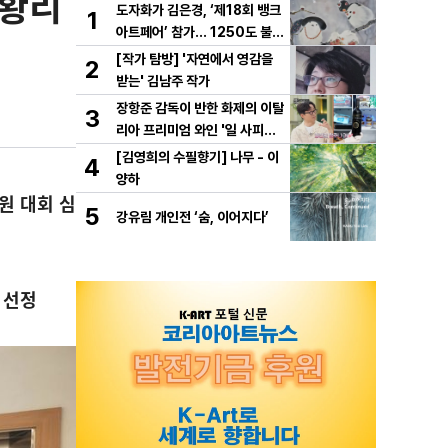
성황리
도자화가 김은경, ‘제18회 뱅크
1
아트페어’ 참가… 1250도 불이
빚은 동화 ‘숲속의 만찬’ 선보여
[작가 탐방] '자연에서 영감을
2
받는' 김남주 작가
장항준 감독이 반한 화제의 이탈
3
리아 프리미엄 와인 '일 사피엔
테', '2026 세계태권도 한마
[김영희의 수필향기] 나무 - 이
4
당' 환영만찬 와인 선정!
양하
원 대회 심
5
강유림 개인전 ‘숨, 이어지다’
 선정