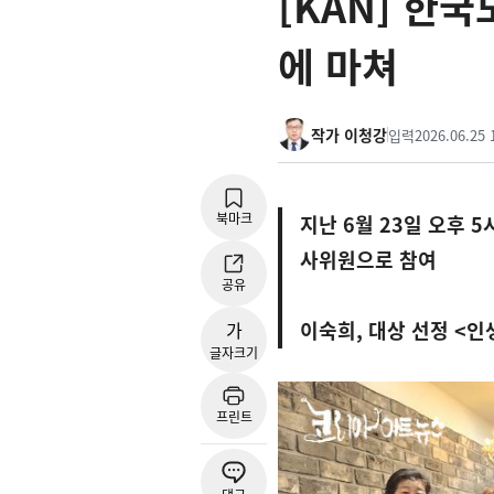
[KAN] 한
에 마쳐
작가 이청강
입력
2026.06.25 
북마크
지난 6월 23일 오후 
사위원으로 참여
공유
이숙희, 대상 선정 <인
가
글자크기
프린트