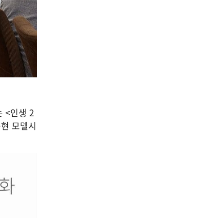
04
종합/공지
AI 에이전트가 가짜 신분까지
만들었다… ‘대신 일하는
 <인생 2
AI’의 보안 경고등
숙현 모델시
2026-08-06
NEXT
[사건사고] 천안 캠핑카 제조업체서 심야 화재… 건물·차량 8대 태우고 3시간 만에 완진