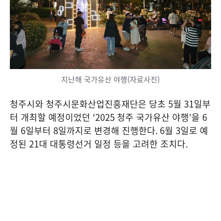
지난해 국가유산 야행(자료사진)
청주시와 청주시문화산업진흥재단은 당초
5
월
31
일부
터 개최할 예정이었던
‘2025
청주 국가유산 야행
’
을
6
월
6
일부터
8
일까지로 변경해 진행한다
. 6
월
3
일로 예
정된
21
대 대통령선거 일정 등을 고려한 조치다
.