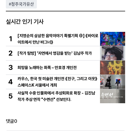
#
청주국가유산
실시간 인기 기사
[지영순의 삼삼한 음악이야기 특별기획 ④] 《바이로
1
이트에서 만난 바그너》
2
[작가 탐방] '자연에서 영감을 받는' 김남주 작가
3
희망을 노래하는 화폭 – 안호경 개인전
카우스, 한국 첫 미술관 개인전 《친구, 그리고 이웃》
4
스페이스K 서울에서 개최
사실적 수중 인물화에서 추상회화로 확장 - 김진남
5
작가 추상 연작 "수면선" 선보인다.
댓글
0