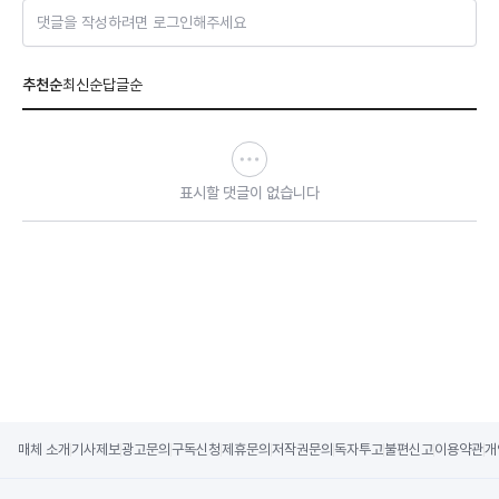
댓글을 작성하려면 로그인해주세요
추천순
최신순
답글순
표시할 댓글이 없습니다
매체 소개
기사제보
광고문의
구독신청
제휴문의
저작권문의
독자투고
불편신고
이용약관
개