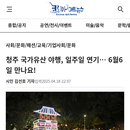
종합/공지
공연/전시/이벤트
미술/음악
문학/
사회/문화/패션/교육/기업
사회/문화
청주 국가유산 야행, 일주일 연기… 6월6
일 만나요!
시인 김선호 기자
입력
2025.04.18 22:07