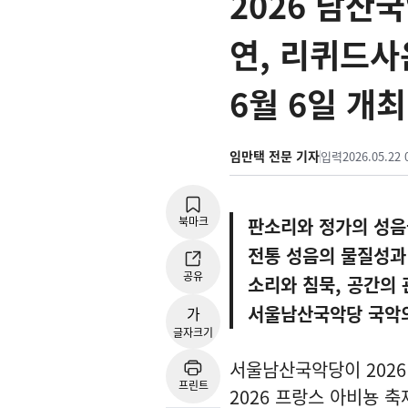
2026 남산
연, 리퀴드사운
6월 6일 개최
임만택 전문 기자
입력
2026.05.22 
북마크
판소리와 정가의 성음
전통 성음의 물질성과
공유
소리와 침묵, 공간의
서울남산국악당 국악의
가
글자크기
서울남산국악당이 2026
프린트
2026 프랑스 아비뇽 