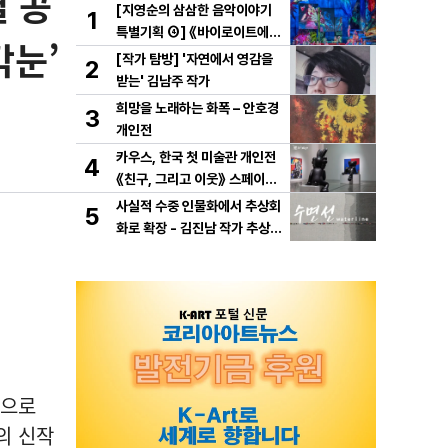
별 공
[지영순의 삼삼한 음악이야기
1
특별기획 ④] 《바이로이트에서
각눈’
만난 바그너》
[작가 탐방] '자연에서 영감을
2
받는' 김남주 작가
희망을 노래하는 화폭 – 안호경
3
개인전
카우스, 한국 첫 미술관 개인전
4
《친구, 그리고 이웃》 스페이스
K 서울에서 개최
사실적 수중 인물화에서 추상회
5
화로 확장 - 김진남 작가 추상
연작 "수면선" 선보인다.
환으로
의 신작