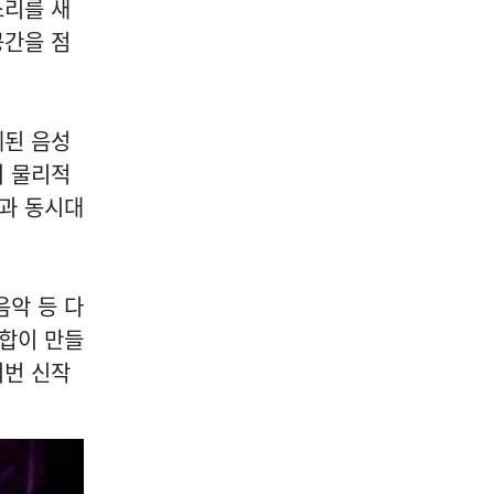
04
소리를 새
공간을 점
오피니언/사람들/투고
체된 음성
[오늘의 단상] 고장 난 컴퓨터
의 물리적
가 가르쳐 준 것
성과 동시대
2026-08-06
NEXT
[도로시의 음악산책] 조용한 날들의 기억 | 라디오에서 흘러나오는 따뜻한 올드팝 13곡
음악 등 다
융합이 만들
이번 신작