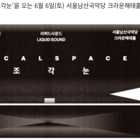
e - 조각눈’을 오는 6월 6일(토) 서울남산국악당 크라운해태