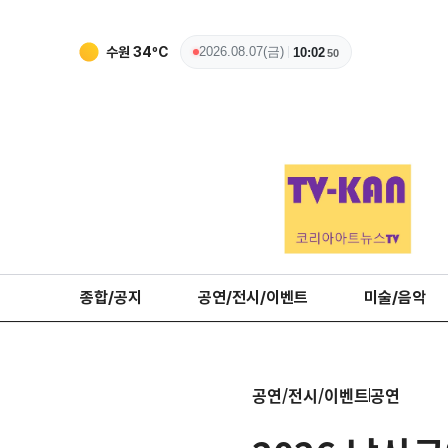
수원
34
ºC
2026.08.07(금)
10:02
51
종합/공지
공연/전시/이벤트
미술/음악
공연/전시/이벤트
공연