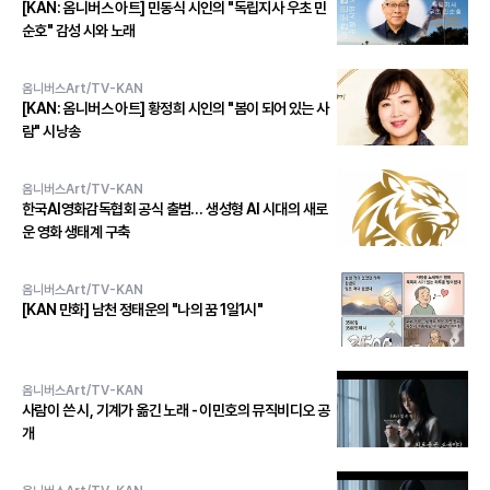
[KAN: 옴니버스 아트] 민동식 시인의 "독립지사 우초 민
순호" 감성 시와 노래
옴니버스Art/TV-KAN
[KAN: 옴니버스 아트] 황정희 시인의 "봄이 되어 있는 사
람" 시낭송
옴니버스Art/TV-KAN
한국AI영화감독협회 공식 출범… 생성형 AI 시대의 새로
운 영화 생태계 구축
옴니버스Art/TV-KAN
[KAN 만화] 남천 정태운의 "나의 꿈 1일1시"
옴니버스Art/TV-KAN
사람이 쓴 시, 기계가 옮긴 노래 - 이민호의 뮤직비디오 공
개