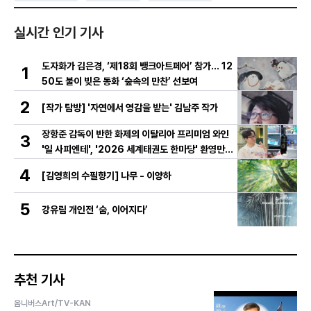
실시간 인기 기사
도자화가 김은경, ‘제18회 뱅크아트페어’ 참가… 12
1
50도 불이 빚은 동화 ‘숲속의 만찬’ 선보여
2
[작가 탐방] '자연에서 영감을 받는' 김남주 작가
장항준 감독이 반한 화제의 이탈리아 프리미엄 와인
3
'일 사피엔테', '2026 세계태권도 한마당' 환영만찬
와인 선정!
4
[김영희의 수필향기] 나무 - 이양하
5
강유림 개인전 ‘숨, 이어지다’
추천 기사
옴니버스Art/TV-KAN