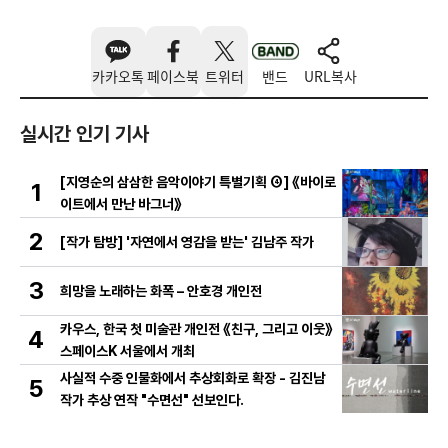
카카오톡
페이스북
트위터
밴드
URL복사
실시간 인기 기사
[지영순의 삼삼한 음악이야기 특별기획 ④] 《바이로
1
이트에서 만난 바그너》
2
[작가 탐방] '자연에서 영감을 받는' 김남주 작가
3
희망을 노래하는 화폭 – 안호경 개인전
카우스, 한국 첫 미술관 개인전 《친구, 그리고 이웃》
4
스페이스K 서울에서 개최
사실적 수중 인물화에서 추상회화로 확장 - 김진남
5
작가 추상 연작 "수면선" 선보인다.