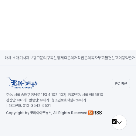
매체 소개
기사제보
광고문의
구독신청
제휴문의
저작권문의
독자투고
불편신고
이용약관
개
PC 버전
주소:
서울 송파구 동남로 11길 4 102-102
등록번호:
서울 아55810
편집인:
유태귀
발행인:
유태귀
청소년보호책임자:
유태귀
대표전화:
010-3542-5521
RSS
Copy
right by 코리아아트뉴스,
All Rights Reserved.