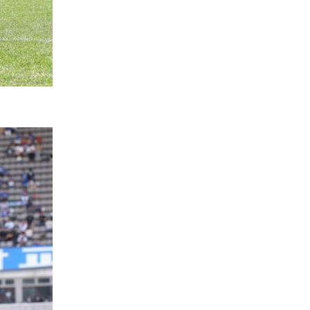
03
사회/문화/패션/교육/기업
[칼럼]AI 시대에 실력이 쌓이
는 자리는 어디인가
2026-08-07
NEXT
[신간] 도서출판 시음사, 대한문인협회 경기지회 동인문집 제4집 "무지개 뜨는 창" 출간