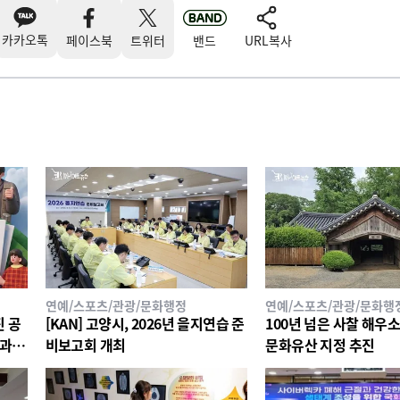
카카오톡
페이스북
트위터
밴드
URL복사
연예/스포츠/관광/문화행정
연예/스포츠/관광/문화행
진 공
[KAN] 고양시, 2026년 을지연습 준
100년 넘은 사찰 해우
경과
비보고회 개최
문화유산 지정 추진