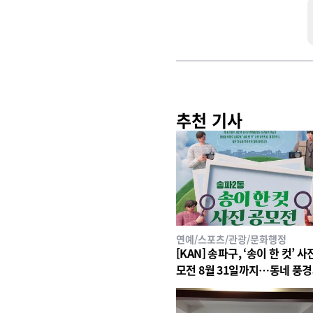
추천 기사
연예/스포츠/관광/문화행정
[KAN] 송파구, ‘송이 한 컷’ 사
모전 8월 31일까지…동네 풍
일상 공모