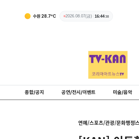
청주
29.7
ºC
2026.08.07(금)
16:44
40
종합/공지
공연/전시/이벤트
미술/음악
연예/스포츠/관광/문화행정