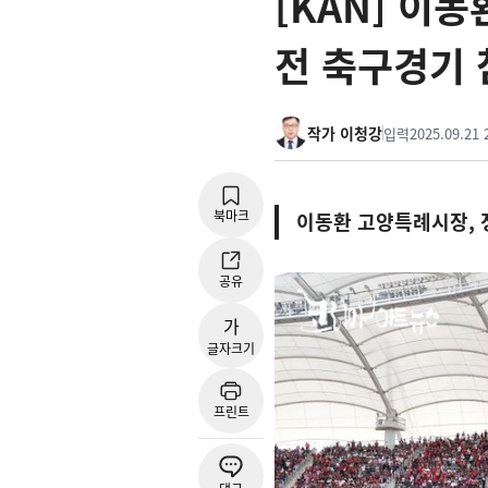
[KAN] 이
전 축구경기 
작가 이청강
입력
2025.09.21 
북마크
이동환 고양특례시장, 
공유
가
글자크기
프린트