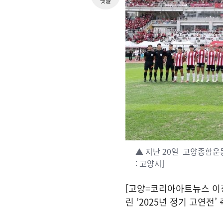
댓글
▲ 지난 20일 고양종합운동
: 고양시]
[고양=코리아아트뉴스 이
린 ‘2025년 정기 고연전