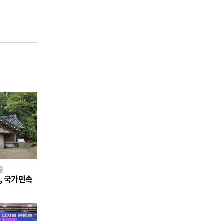
정
소, 국가민속