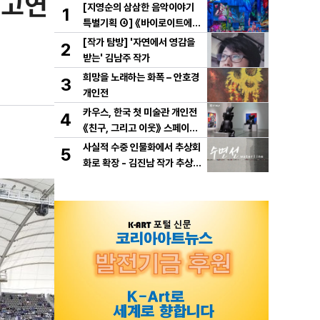
 고연
[지영순의 삼삼한 음악이야기
1
특별기획 ④] 《바이로이트에서
만난 바그너》
[작가 탐방] '자연에서 영감을
2
받는' 김남주 작가
희망을 노래하는 화폭 – 안호경
3
개인전
카우스, 한국 첫 미술관 개인전
4
《친구, 그리고 이웃》 스페이스
K 서울에서 개최
사실적 수중 인물화에서 추상회
5
화로 확장 - 김진남 작가 추상
연작 "수면선" 선보인다.