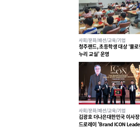
사회/문화/패션/교육/기업
청주랜드, 초등학생 대상 ‘물로
누리 교실’ 운영
사회/문화/패션/교육/기업
김광호 더나은대한민국 이사장
드로레이 'Brand ICON Leade
p Award 2026 – Visionary I
수상