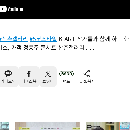
#산촌갤러리
#5분스타일
K-ART 작가들과 함께 하는 한
스, 가객 정용주 콘서트 산촌갤러리 . . .
카카오톡
페이스북
트위터
밴드
URL복사