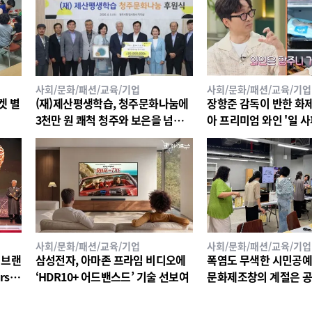
사회/문화/패션/교육/기업
사회/문화/패션/교육/기업
켓 별
(재)제산평생학습, 청주문화나눔에
장항준 감독이 반한 화
3천만 원 쾌척 청주와 보은을 넘어
아 프리미엄 와인 '일 사피
세계로 ‘국제교류’사업 후원
26 세계태권도 한마당'
인 선정!
사회/문화/패션/교육/기업
사회/문화/패션/교육/기업
 브랜
삼성전자, 아마존 프라임 비디오에
폭염도 무색한 시민공예
rshi
‘HDR10+ 어드밴스드’ 기술 선보여
문화제조창의 계절은 공
CON'