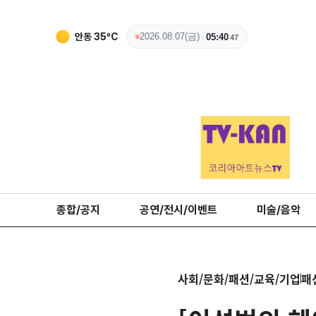
안동
35
ºC
2026.08.07(금)
05:40
48
종합/공지
공연/전시/이벤트
미술/음악
사회/문화/패션/교육/기업
패