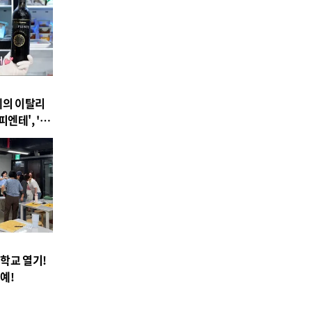
제의 이탈리
엔테', '20
 환영만찬 와
학교 열기!
예!