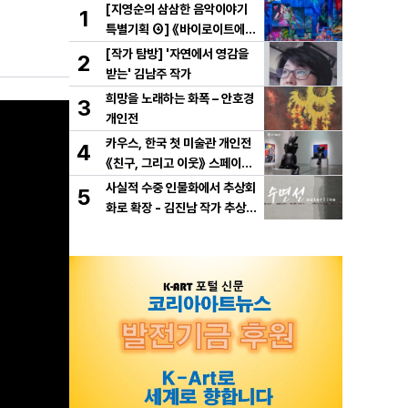
[지영순의 삼삼한 음악이야기
1
특별기획 ④] 《바이로이트에서
만난 바그너》
[작가 탐방] '자연에서 영감을
2
받는' 김남주 작가
희망을 노래하는 화폭 – 안호경
3
개인전
카우스, 한국 첫 미술관 개인전
4
《친구, 그리고 이웃》 스페이스
K 서울에서 개최
사실적 수중 인물화에서 추상회
5
화로 확장 - 김진남 작가 추상
연작 "수면선" 선보인다.