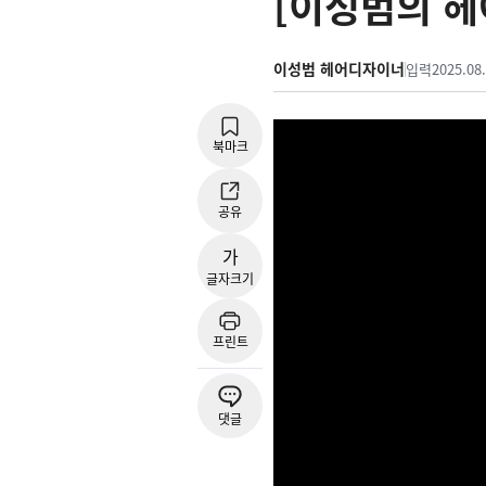
[이성범의 헤
이성범 헤어디자이너
입력
2025.08.
북마크
공유
가
글자크기
프린트
댓글