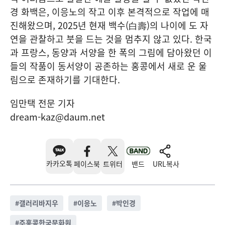
경 화백은, 이응노의 작고 이후 본격적으로 작업에 매
진해왔으며, 2025년 현재 백수(⽩壽)의 나이에 도 자
연을 관찰하고 붓을 드는 것을 멈추지 않고 있다. 한국
과 프랑스, 동양과 서양을 한 폭의 그림에 담아왔던 이
들의 작품이 동서양이 공존하는 홍콩에서 새로 운 울
림으로 존재하기를 기대한다.
임만택 전문 기자
dream-kaz@daum.net
카카오톡
페이스북
트위터
밴드
URL복사
#
갤러리바지우
#
이응노
#
박인경
#
주홍콩한국문화원