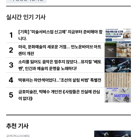
실시간 인기 기사
[기획] '미술서비스업 신고제' 지금부터 준비해야 합
1
니다.
마곡, 문화예술의 새로운 거점… 언노운바이브 아트
2
센터 개관
소리를 잃어도 음악은 멈추지 않았다…뮤지컬 '베토
3
벤', 인간과 예술의 운명을 노래하다!
4
떡볶이는 하얀색이었다...'조선의 살림 비법' 특별전
금호미술관, 박혜수 개인전 《사람들은 진실에 관심
5
이 없다》
추천 기사
공연/전시/이벤트