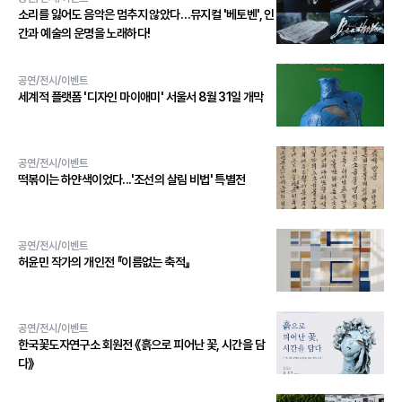
소리를 잃어도 음악은 멈추지 않았다…뮤지컬 '베토벤', 인
간과 예술의 운명을 노래하다!
공연/전시/이벤트
세계적 플랫폼 '디자인 마이애미' 서울서 8월 31일 개막
공연/전시/이벤트
떡볶이는 하얀색이었다...'조선의 살림 비법' 특별전
공연/전시/이벤트
허윤민 작가의 개인전 『이름없는 축적』
공연/전시/이벤트
한국꽃도자연구소 회원전 《흙으로 피어난 꽃, 시간을 담
다》