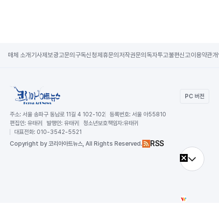
매체 소개
기사제보
광고문의
구독신청
제휴문의
저작권문의
독자투고
불편신고
이용약관
개
PC 버전
주소:
서울 송파구 동남로 11길 4 102-102
등록번호:
서울 아55810
편집인:
유태귀
발행인:
유태귀
청소년보호책임자:
유태귀
대표전화:
010-3542-5521
RSS
Copy
right by 코리아아트뉴스,
All Rights Reserved.