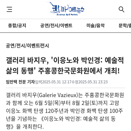
종합/공지
공연/전시/이벤트
미술/음악
문학/
공연/전시/이벤트
전시
갤러리 바지우, '이응노와 박인경: 예술적
삶의 동행' 주홍콩한국문화원에서 개최!
임만택 전문 기자
입력
2025.05.31 12:17
수정
2025.05.31 23:23
갤러리 바지우(Galerie Vazieux)는 주홍콩한국문화원
과 함께 오는 6월 5일(목)부터 8월 2일(토)까지 고암
이응노 화백 탄생 120주년과 박인경 화백 탄생 100주
년을 기념하는 《이응노와 박인경: 예술적 삶의 동
행》을 개최한다.