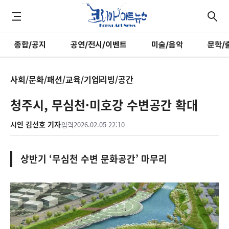
종합/공지
공연/전시/이벤트
미술/음악
문학/
사회/문화/패션/교육/기업
리빙/공간
청주시, 무심천·미호강 수변공간 확대
시인 김선호 기자
입력
2026.02.05 22:10
상반기 ‘무심천 수변 문화공간’ 마무리