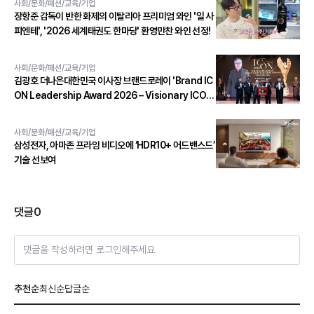
사회/문화/패션/교육/기업
장항준 감독이 반한 화제의 이탈리아 프리미엄 와인 '일 사
피엔테', '2026 세계태권도 한마당' 환영만찬 와인 선정!
사회/문화/패션/교육/기업
김광호 더나은대한민국 이사장 브랜드로레이 'Brand IC
ON Leadership Award 2026 – Visionary ICON'
수상
사회/문화/패션/교육/기업
삼성전자, 아마존 프라임 비디오에 ‘HDR10+ 어드밴스드’
기술 선보여
댓글
0
댓글을 작성하려면 로그인해주세요
추천순
최신순
답글순