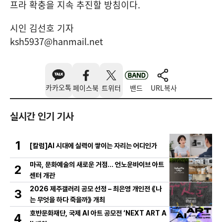
프라 확충을 지속 추진할 방침이다
.
시인 김선호 기자
ksh5937@hanmail.net
카카오톡
페이스북
트위터
밴드
URL복사
실시간 인기 기사
1
[칼럼]AI 시대에 실력이 쌓이는 자리는 어디인가
마곡, 문화예술의 새로운 거점… 언노운바이브 아트
2
센터 개관
2026 제주갤러리 공모 선정 – 최은영 개인전 《나
3
는 무엇을 하다 죽을까》 개최
호반문화재단, 국제 AI 아트 공모전 ‘NEXT ART A
4