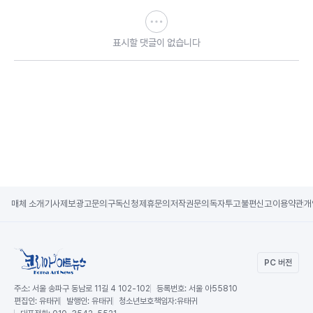
표시할 댓글이 없습니다
매체 소개
기사제보
광고문의
구독신청
제휴문의
저작권문의
독자투고
불편신고
이용약관
개
PC 버전
주소:
서울 송파구 동남로 11길 4 102-102
등록번호:
서울 아55810
편집인:
유태귀
발행인:
유태귀
청소년보호책임자:
유태귀