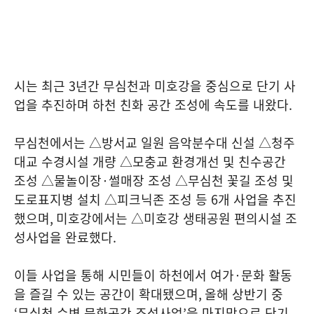
시는 최근
3
년간 무심천과 미호강을 중심으로 단기 사
업을 추진하며 하천 친화 공간 조성에 속도를 내왔다
.
무심천에서는 △방서교 일원 음악분수대 신설 △청주
대교 수경시설 개량 △모충교 환경개선 및 친수공간
조성 △물놀이장
·
썰매장 조성 △무심천 꽃길 조성 및
도로표지병 설치 △피크닉존 조성 등
6
개 사업을 추진
했으며
,
미호강에서는 △미호강 생태공원 편의시설 조
성사업을 완료했다
.
이들 사업을 통해 시민들이 하천에서 여가
·
문화 활동
을 즐길 수 있는 공간이 확대됐으며
,
올해 상반기 중
‘
무심천 수변 문화공간 조성사업
’
을 마지막으로 단기