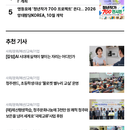
I’ 개최
영등포에 ‘청년작가 700 프로젝트’ 뜬다… 2026
5
앙데팡당KOREA, 10월 개막
추천 기사
사회/문화/패션/교육/기업
[칼럼]AI 시대에 실력이 쌓이는 자리는 어디인가
사회/문화/패션/교육/기업
청주랜드, 초등학생 대상 ‘물로켓 별누리 교실’ 운영
사회/문화/패션/교육/기업
(재)제산평생학습, 청주문화나눔에 3천만 원 쾌척 청주와
보은을 넘어 세계로 ‘국제교류’사업 후원