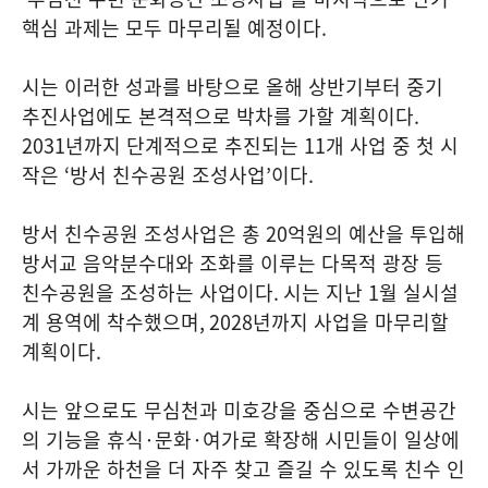
핵심 과제는 모두 마무리될 예정이다
.
시는 이러한 성과를 바탕으로 올해 상반기부터 중기
추진사업에도 본격적으로 박차를 가할 계획이다
.
2031
년까지 단계적으로 추진되는
11
개 사업 중 첫 시
작은
‘
방서 친수공원 조성사업
’
이다
.
방서 친수공원 조성사업은 총
20
억원의 예산을 투입해
방서교 음악분수대와 조화를 이루는 다목적 광장 등
친수공원을 조성하는 사업이다
.
시는 지난
1
월 실시설
계 용역에 착수했으며
, 2028
년까지 사업을 마무리할
계획이다
.
시는 앞으로도 무심천과 미호강을 중심으로 수변공간
의 기능을 휴식
·
문화
·
여가로 확장해 시민들이 일상에
서 가까운 하천을 더 자주 찾고 즐길 수 있도록 친수 인