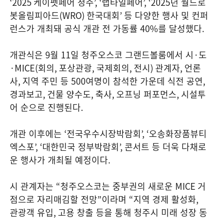
‘2025
케이펫페어 청주
’, ‘
랩타일페어
’, ‘2025
년 월드로
봇올림피아드
(WRO)
한국대회
’
등 다양한 행사 및 컨퍼
런스가 개최돼 공식 개관 전 가동률
40%
를 달성했다
.
개관식은
9
월
11
일 청주오스코 그랜드볼룸에서 시
·
도
·MICE(
회의
,
포상관광
,
국제회의
,
전시
)
관계자
,
언론
사
,
지역 주민 등
500
여명이 참석한 가운데 식전 공연
,
경과보고
,
건물 양수도
,
축사
,
오프닝 퍼포먼스
,
시설투
어 순으로 진행된다
.
개관 이후에는
‘
전국우수시장박람회
’, ‘
오송화장품뷰티
엑스포
’, ‘
대한민국 정부박람회
’,
콘서트 등 더욱 다채로
운 행사가 개최될 예정이다
.
시 관계자는
“
청주오스코는 중부권의 새로운
MICE
거
점으로 자리매김할 전망
”
이라며
“
지역 경제 활성화
,
관광객 유입
,
고용 창출 등을 통해 청주시 미래 성장 동