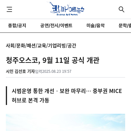
종합/공지
공연/전시/이벤트
미술/음악
문학/
사회/문화/패션/교육/기업
리빙/공간
청주오스코, 9월 11일 공식 개관
시인 김선호 기자
입력
2025.08.23 19:57
시범운영 통한 개선‧보완 마무리… 중부권 MICE
허브로 본격 가동