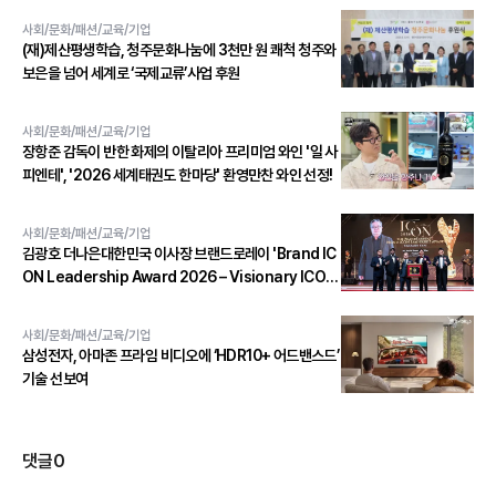
사회/문화/패션/교육/기업
(재)제산평생학습, 청주문화나눔에 3천만 원 쾌척 청주와
보은을 넘어 세계로 ‘국제교류’사업 후원
사회/문화/패션/교육/기업
장항준 감독이 반한 화제의 이탈리아 프리미엄 와인 '일 사
피엔테', '2026 세계태권도 한마당' 환영만찬 와인 선정!
사회/문화/패션/교육/기업
김광호 더나은대한민국 이사장 브랜드로레이 'Brand IC
ON Leadership Award 2026 – Visionary ICON'
수상
사회/문화/패션/교육/기업
삼성전자, 아마존 프라임 비디오에 ‘HDR10+ 어드밴스드’
기술 선보여
댓글
0