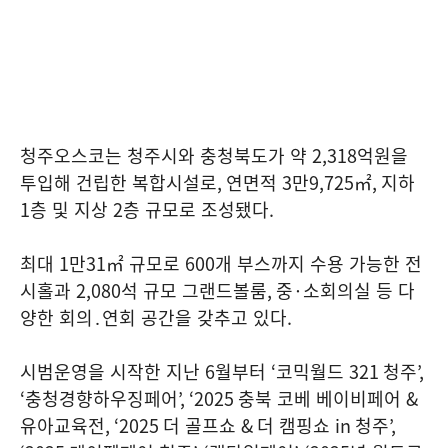
청주오스코는 청주시와 충청북도가 약
2,318
억원을
투입해 건립한 복합시설로
,
연면적
3
만
9,725
㎡
,
지하
1
층 및 지상
2
층 규모로 조성됐다
.
최대
1
만
31
㎡ 규모로
600
개 부스까지 수용 가능한 전
시홀과
2,080
석 규모 그랜드볼룸
,
중
·
소회의실 등 다
양한 회의․연회 공간을 갖추고 있다
.
시범운영을 시작한 지난
6
월부터
‘
코믹월드
321
청주
’,
‘
충청경향하우징페어
’, ‘2025
충북 코베 베이비페어
&
유아교육전
, ‘2025
더 골프쇼
&
더 캠핑쇼
in
청주
’,