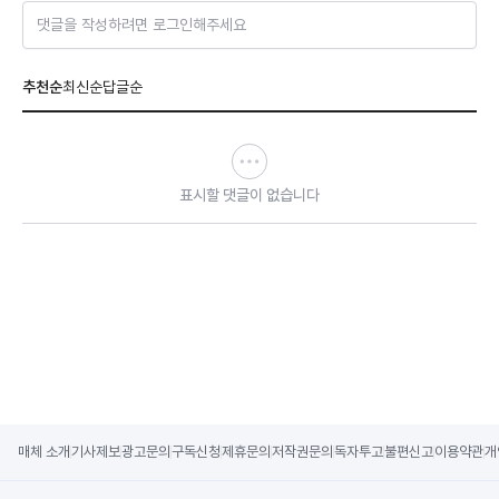
댓글을 작성하려면 로그인해주세요
추천순
최신순
답글순
표시할 댓글이 없습니다
매체 소개
기사제보
광고문의
구독신청
제휴문의
저작권문의
독자투고
불편신고
이용약관
개