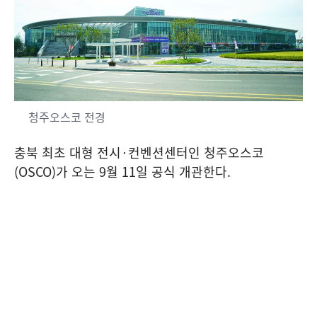
청주오스코 전경
충북 최초 대형 전시
·
컨벤션센터인 청주오스코
(OSCO)
가 오는
9
월
11
일 공식 개관한다
.