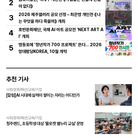
2
이 없다》
2026 제주갤러리 공모 선정 – 최은영 개인전 《나
3
는 무엇을 하다 죽을까》 개최
호반문화재단, 국제 AI 아트 공모전 ‘NEXT ART A
4
I’ 개최
영등포에 ‘청년작가 700 프로젝트’ 뜬다… 2026
5
앙데팡당KOREA, 10월 개막
추천 기사
사회/문화/패션/교육/기업
[칼럼]AI 시대에 실력이 쌓이는 자리는 어디인가
사회/문화/패션/교육/기업
청주랜드, 초등학생 대상 ‘물로켓 별누리 교실’ 운영