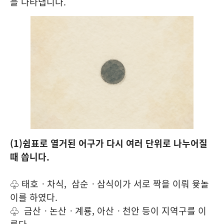
을 나타냅니다.
(1)쉼표로 열거된 어구가 다시 여러 단위로 나누어질
때 씁니다.
♧ 태호ㆍ차식, 삼순ㆍ삼식이가 서로 짝을 이뤄 윷놀
이를 하였다.
♧ 금산ㆍ논산ㆍ계룡, 아산ㆍ천안 등이 지역구를 이