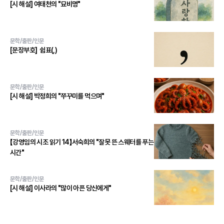
[시 해설] 여태천의 "묘비명"
문학/출판/인문
[문장부호] 쉼표(,)
문학/출판/인문
[시 해설] 박정희의 "쭈꾸미를 먹으며"
문학/출판/인문
【강영임의 시조 읽기 14】서숙희의 "잘못 뜬 스웨터를 푸는
시간"
문학/출판/인문
[시 해설] 이사라의 "많이 아픈 당신에게"