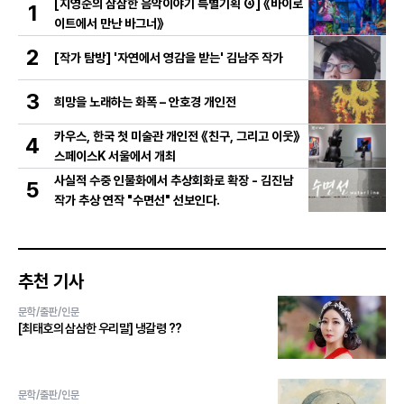
[지영순의 삼삼한 음악이야기 특별기획 ④] 《바이로
1
이트에서 만난 바그너》
2
[작가 탐방] '자연에서 영감을 받는' 김남주 작가
3
희망을 노래하는 화폭 – 안호경 개인전
카우스, 한국 첫 미술관 개인전 《친구, 그리고 이웃》
4
스페이스K 서울에서 개최
사실적 수중 인물화에서 추상회화로 확장 - 김진남
5
작가 추상 연작 "수면선" 선보인다.
추천 기사
문학/출판/인문
[최태호의 삼삼한 우리말] 냉갈령 ??
문학/출판/인문