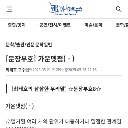
종합/공지
공연/전시/이벤트
미술/음악
문학/
문학/출판/인문
문학일반
[문장부호] 가운뎃점(ㆍ)
최태호 교수
입력
2025.05.21 21:59
수정
2025.05.26 22:16
[최태호의 삼삼한 우리말] ☆문장부호8☆
가운뎃점(ㆍ)
♤열거된 여러 개의 단위가 대등하거나 밀접한 관계임