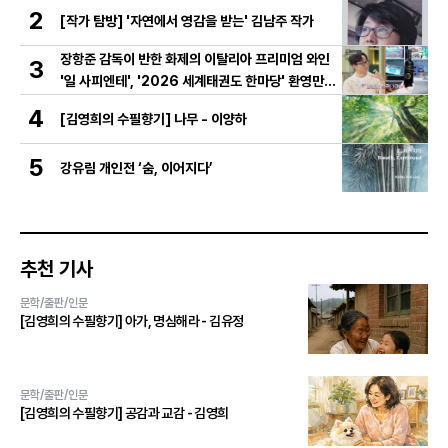
nary ICON' 수상
2
[작가 탐방] '자연에서 영감을 받는' 김남주 작가
장항준 감독이 반한 화제의 이탈리아 프리미엄 와인
3
'일 사피엔테', '2026 세계태권도 한마당' 환영만찬
와인 선정!
4
[김영희의 수필향기] 나무 - 이양하
5
강유림 개인전 ‘숨, 이어지다’
추천 기사
문학/출판/인문
[김영희의 수필향기] 아가, 명심해라 - 김유정
문학/출판/인문
[김영희의 수필향기] 공감과 교감 - 김영희