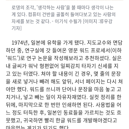
로댕의 조각, '생각하는 사람'을 볼 때마다 생각이 나는
게 있다. 컴퓨터 건반을 골똘히 들여다보고 있는 사람의
자세를 보는 것 같다. - 이기식 수필가 [이미지 :류우강
기자]
1974년, 일본에 유학을 가게 됐다. 지도교수와 면담
하던 중, 연구실에 갓 들여온 영문 워드 프로세서(이하
'워드')로 연구 논문을 작성해보라고 추천하셨다. 실은
내 글씨가 워낙 형편없어 일찌감치 타자기 신세를 지
고 있는 터였다. 쳐야 할 내용이 긴 경우, 몇 줄의 문장
을 새로 넣거나 빼려 해도 앞뒤, 서너 페이지는 다시 쳐
야만 했다. 워드를 쓰니까 단어나 문장을 마음 놓고 고
치거나, 넣고 빼는 일이 자유자재였다. 실컷 정리를 한
뒤에, 마지막으로 한 번만 인쇄하면 된다. 사용법을 어
느 정도 터득한 후, 일본인 동료들을 가르치는 것도 흐
뭇했고, 귀국하면 빨리 한글 워드를 개발해야겠다고
마음먹는 계기가 되기도 했다.