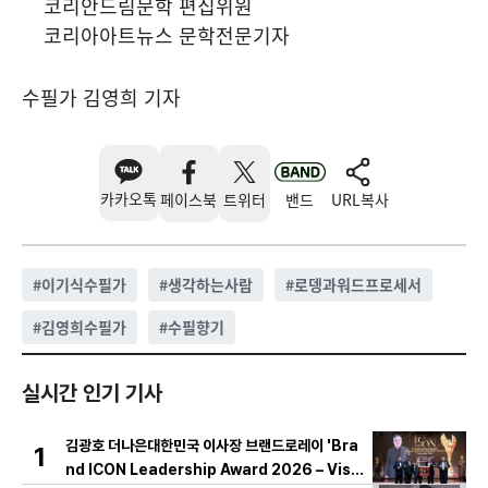
코리안드림문학 편집위원
코리아아트뉴스 문학전문기자
수필가 김영희 기자
카카오톡
페이스북
트위터
밴드
URL복사
#
이기식수필가
#
생각하는사람
#
로뎅과워드프로세서
#
김영희수필가
#
수필향기
실시간 인기 기사
김광호 더나은대한민국 이사장 브랜드로레이 'Bra
1
nd ICON Leadership Award 2026 – Visio