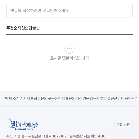
댓글을 작성하려면 로그인해주세요
추천순
최신순
답글순
표시할 댓글이 없습니다
매체 소개
기사제보
광고문의
구독신청
제휴문의
저작권문의
독자투고
불편신고
이용약관
개
PC 버전
주소:
서울 송파구 동남로 11길 4 102-102
등록번호:
서울 아55810