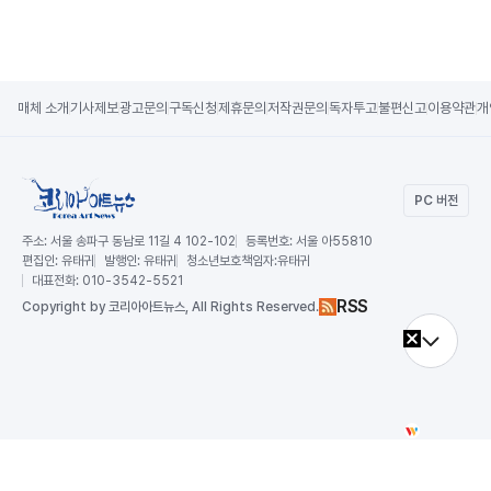
매체 소개
기사제보
광고문의
구독신청
제휴문의
저작권문의
독자투고
불편신고
이용약관
개
PC 버전
주소:
서울 송파구 동남로 11길 4 102-102
등록번호:
서울 아55810
편집인:
유태귀
발행인:
유태귀
청소년보호책임자:
유태귀
대표전화:
010-3542-5521
RSS
Copy
right by 코리아아트뉴스,
All Rights Reserved.