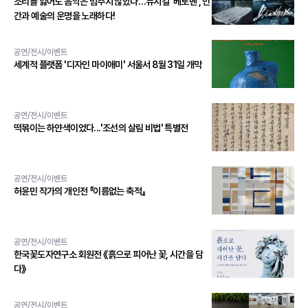
소리를 잃어도 음악은 멈추지 않았다…뮤지컬 '베토벤', 인
간과 예술의 운명을 노래하다!
공연/전시/이벤트
세계적 플랫폼 '디자인 마이애미' 서울서 8월 31일 개막
공연/전시/이벤트
떡볶이는 하얀색이었다...'조선의 살림 비법' 특별전
공연/전시/이벤트
허윤민 작가의 개인전 『이름없는 축적』
공연/전시/이벤트
한국꽃도자연구소 회원전 《흙으로 피어난 꽃, 시간을 담
다》
공연/전시/이벤트