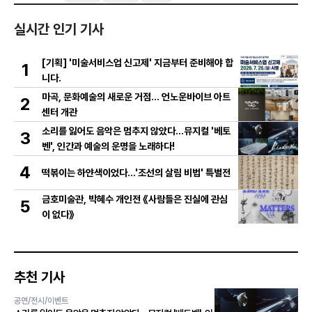
실시간 인기 기사
[기획] '미술서비스업 신고제' 지금부터 준비해야 합
1
니다.
마곡, 문화예술의 새로운 거점… 언노운바이브 아트
2
센터 개관
소리를 잃어도 음악은 멈추지 않았다…뮤지컬 '베토
3
벤', 인간과 예술의 운명을 노래하다!
4
떡볶이는 하얀색이었다...'조선의 살림 비법' 특별전
금호미술관, 박혜수 개인전 《사람들은 진실에 관심
5
이 없다》
추천 기사
공연/전시/이벤트