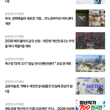
다》
공연/전시/이벤트
마곡, 문화예술의 새로운 거점… 언노운바이브 아트센터
개관
공연/전시/이벤트
2026 제주갤러리 공모 선정 – 최은영 개인전 《나는 무엇
을 하다 죽을까》 개최
공연/전시/이벤트
축구장 13개 크기 "잠실 전시컨벤션센터 " 조성 본격화
공연/전시/이벤트
금호미술관, 박혜수 개인전 《사람들은 진실에 관심이 없
다》
공연/전시/이벤트
영등포에 ‘청년작가 700 프로젝트’ 뜬다… 2026 앙데팡