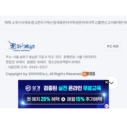
매체 소개
기사제보
광고문의
구독신청
제휴문의
저작권문의
독자투고
불편신고
이용약관
개
PC 버전
주소:
서울 송파구 동남로 11길 4 102-102
등록번호:
서울 아55810
편집인:
유태귀
발행인:
유태귀
청소년보호책임자:
유태귀
대표전화:
010-3542-5521
RSS
Copy
right by 코리아아트뉴스,
All Rights Reserved.