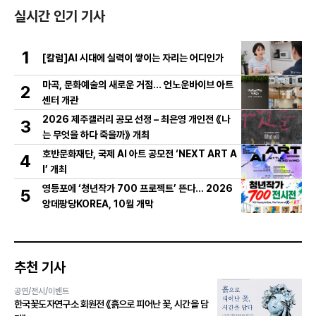
실시간 인기 기사
1
[칼럼]AI 시대에 실력이 쌓이는 자리는 어디인가
마곡, 문화예술의 새로운 거점… 언노운바이브 아트
2
센터 개관
2026 제주갤러리 공모 선정 – 최은영 개인전 《나
3
는 무엇을 하다 죽을까》 개최
호반문화재단, 국제 AI 아트 공모전 ‘NEXT ART A
4
I’ 개최
영등포에 ‘청년작가 700 프로젝트’ 뜬다… 2026
5
앙데팡당KOREA, 10월 개막
추천 기사
공연/전시/이벤트
한국꽃도자연구소 회원전 《흙으로 피어난 꽃, 시간을 담