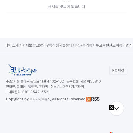
표시할 댓글이 없습니다
매체 소개
기사제보
광고문의
구독신청
제휴문의
저작권문의
독자투고
불편신고
이용약관
개
PC 버전
주소:
서울 송파구 동남로 11길 4 102-102
등록번호:
서울 아55810
편집인:
유태귀
발행인:
유태귀
청소년보호책임자:
유태귀
대표전화:
010-3542-5521
RSS
Copy
right by 코리아아트뉴스,
All Rights Reserved.