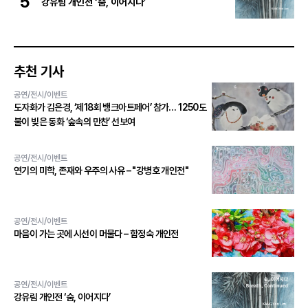
5
강유림 개인전 ‘숨, 이어지다’
추천 기사
공연/전시/이벤트
도자화가 김은경, ‘제18회 뱅크아트페어’ 참가… 1250도
불이 빚은 동화 ‘숲속의 만찬’ 선보여
공연/전시/이벤트
연기의 미학, 존재와 우주의 사유 – "강병호 개인전"
공연/전시/이벤트
마음이 가는 곳에 시선이 머물다 – 함정숙 개인전
공연/전시/이벤트
강유림 개인전 ‘숨, 이어지다’