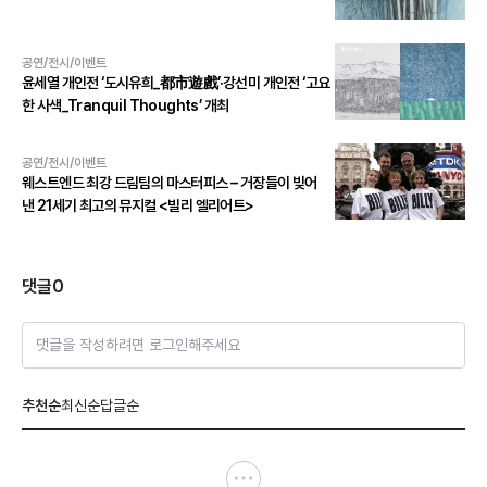
공연/전시/이벤트
윤세열 개인전 ‘도시유희_都市遊戲’·강선미 개인전 ‘고요
한 사색_Tranquil Thoughts’ 개최
공연/전시/이벤트
웨스트엔드 최강 드림팀의 마스터피스 – 거장들이 빚어
낸 21세기 최고의 뮤지컬 <빌리 엘리어트>
댓글
0
댓글을 작성하려면 로그인해주세요
추천순
최신순
답글순