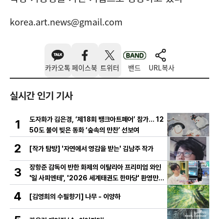
korea.art.news@gmail.com
카카오톡
페이스북
트위터
밴드
URL복사
실시간 인기 기사
도자화가 김은경, ‘제18회 뱅크아트페어’ 참가… 12
1
50도 불이 빚은 동화 ‘숲속의 만찬’ 선보여
2
[작가 탐방] '자연에서 영감을 받는' 김남주 작가
장항준 감독이 반한 화제의 이탈리아 프리미엄 와인
3
'일 사피엔테', '2026 세계태권도 한마당' 환영만찬
와인 선정!
4
[김영희의 수필향기] 나무 - 이양하